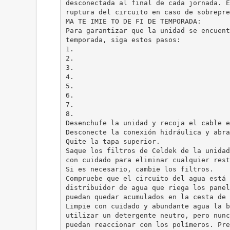
desconectada al final de cada jornada. E
ruptura del circuito en caso de sobrepre
MA TE IMIE TO DE FI DE TEMPORADA:
Para garantizar que la unidad se encuent
temporada, siga estos pasos:
1.
2.
3.
4.
5.
6.
7.
8.
Desenchufe la unidad y recoja el cable e
Desconecte la conexión hidráulica y abra
Quite la tapa superior.
Saque los filtros de Celdek de la unidad
con cuidado para eliminar cualquier rest
Si es necesario, cambie los filtros.
Compruebe que el circuito del agua está 
distribuidor de agua que riega los panel
puedan quedar acumulados en la cesta de 
Limpie con cuidado y abundante agua la b
utilizar un detergente neutro, pero nunc
puedan reaccionar con los polímeros. Pre