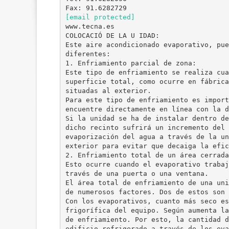
[email protected]
www.tecna.es
COLOCACIÓ DE LA U IDAD:
Este aire acondicionado evaporativo, pue
diferentes:
1. Enfriamiento parcial de zona:
Este tipo de enfriamiento se realiza cua
superficie total, como ocurre en fábrica
situadas al exterior.
Para este tipo de enfriamiento es import
encuentre directamente en línea con la d
Si la unidad se ha de instalar dentro de
dicho recinto sufrirá un incremento del 
evaporización del agua a través de la un
exterior para evitar que decaiga la efic
2. Enfriamiento total de un área cerrada
Esto ocurre cuando el evaporativo trabaj
través de una puerta o una ventana.
El área total de enfriamiento de una uni
de numerosos factores. Dos de estos son 
Con los evaporativos, cuanto más seco es
frigorífica del equipo. Según aumenta la
de enfriamiento. Por esto, la cantidad d
edificio refrigerado a través de los eva