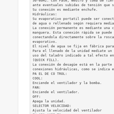
50-60Hz. Con Fase, Neutro y toma de Tier
ante eventuales subidas de tensión que s
Su conexión es mediante enchufe.
Hidráulicas:
Su evaporativo portatil puede ser conect
de agua o rellenado según requiera media
La conexión permanente es mediante una c
manguera. Esta conexión rápida se puede 
conectandola directamente sobre la rosca
evaporativo.
El nivel de agua se fija en fábrica para
Para el llenado de la unidad mediate un 
uso del taladro indicado a tal efecto en
(QUICK FILL).
La conexión de desagüe está en la parte 
conexiones hidráulicas, como se indica e
PA EL DE CO TROL:
COOL:
Enciende el ventilador y la bomba.
FAN:
Enciende el ventilador.
OFF:
Apaga la unidad.
SELECTOR VELOCIDAD:
Ajusta la velocidad del ventilador