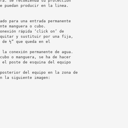
ra. Se recomienda su protección
e puedan producir en la linea.
ado para una entrada permanente
nte manguera o cubo.
onexión rápida ‘click on’ de
quitar y sustituir por una fija,
 de ½” que queda en el
 la conexión permanente de agua.
cubo o manguera, se ha de hacer
 el poste de esquina del equipo
posterior del equipo en la zona de
n la siguiente imagen: