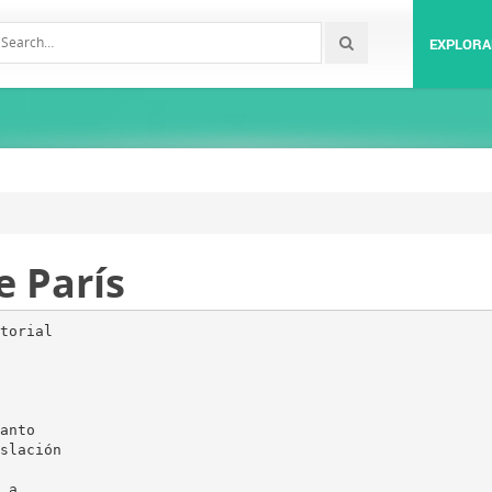
EXPLORA
e París
as, interrumpido momentáneamente en el rellano, se expandía en oleadas hacia las dos rampas laterales. Pues bien, esa escalinata vertía gente incesantemente hacia la plaza como una cascada sus aguas en un lago. Los gritos, las risas, el bullicio de la muchedumbre, producían un inmenso ruido y un clamor incesante. De vez en cuando el bullicio y el clamor se acrecentaban y el continuo trasiego de la multitud hacia la escalera provocaba avalanchas motivadas tanto pot los empujones de algún arquero, al abrirse camino, como por el cocear del caballo de algún sargento del preboste enviado al lugar para restablecer orden; tradición admirable esta que los prebostes(4) han dejado a los condestables, éstos a su vez a los mariscales y así hasta los gendarmes de nuestros días. 4. El preboste era, en general, un oficial de la gendarmería. Tenía a su cargo diversas funciones de policía general o judicial. Existían el preboste real, el preboste de los mercaderes, etcétera. Ante las puertas, en las ventanas, por las luceras o sobre los tejados, pululaban millares de rostros burgueses, tranquilos y honrados que contemplaban el palacio observando el gentío y contentándose sólo con eso; la verdad es que existe mucha gente en París que se satisface con el espectáculo de ser espectadores, pu