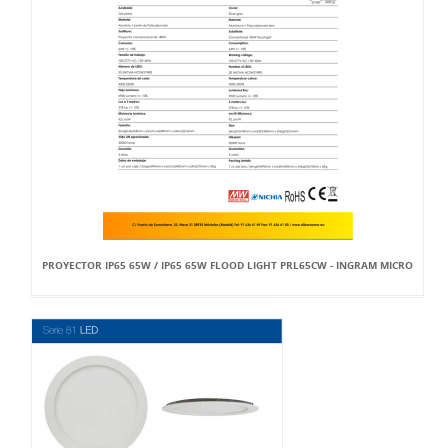
PROYECTOR IP65 65W / IP65 65W FLOOD LIGHT PRL65CW - INGRAM MICRO