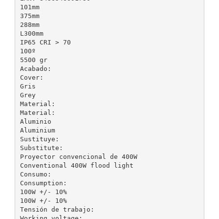
101mm
375mm
288mm
L300mm
IP65 CRI > 70
100º
5500 gr
Acabado:
Cover:
Gris
Grey
Material:
Material:
Aluminio
Aluminium
Sustituye:
Substitute:
Proyector convencional de 400W
Conventional 400W flood light
Consumo:
Consumption:
100W +/- 10%
100W +/- 10%
Tensión de trabajo:
Working voltage: