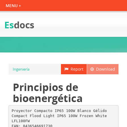
Es
docs
Report
Download
Ingeniería
Principios de
bioenergética
Proyector Compacto IP65 100W Blanco Gélido
Compact Flood Light IP65 100W Frozen White
LFL100FW
EAN: 8436546691730