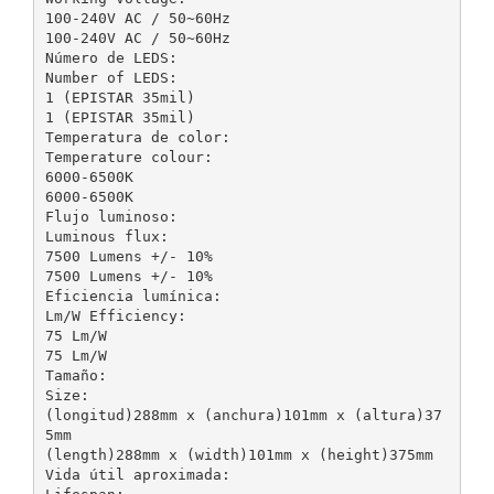
100-240V AC / 50~60Hz
100-240V AC / 50~60Hz
Número de LEDS:
Number of LEDS:
1 (EPISTAR 35mil)
1 (EPISTAR 35mil)
Temperatura de color:
Temperature colour:
6000-6500K
6000-6500K
Flujo luminoso:
Luminous flux:
7500 Lumens +/- 10%
7500 Lumens +/- 10%
Eficiencia lumínica:
Lm/W Efficiency:
75 Lm/W
75 Lm/W
Tamaño:
Size:
(longitud)288mm x (anchura)101mm x (altura)37
5mm
(length)288mm x (width)101mm x (height)375mm
Vida útil aproximada: