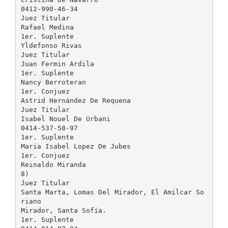
0412-990-46-34
Juez Titular
Rafael Medina
1er. Suplente
Yldefonso Rivas
Juez Titular
Juan Fermin Ardila
1er. Suplente
Nancy Berroteran
1er. Conjuez
Astrid Hernández De Requena
Juez Titular
Isabel Nouel De Urbani
0414-537-58-97
1er. Suplente
Maria Isabel Lopez De Jubes
1er. Conjuez
Reinaldo Miranda
8)
Juez Titular
Santa Marta, Lomas Del Mirador, El Amilcar So
riano
Mirador, Santa Sofía.
1er. Suplente