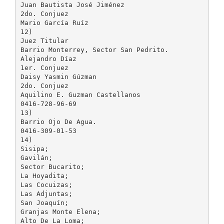
Juan Bautista José Jiménez
2do. Conjuez
Mario García Ruíz
12)
Juez Titular
Barrio Monterrey, Sector San Pedrito.
Alejandro Díaz
1er. Conjuez
Daisy Yasmin Gúzman
2do. Conjuez
Aquilino E. Guzman Castellanos
0416-728-96-69
13)
Barrio Ojo De Agua.
0416-309-01-53
14)
Sisipa;
Gavilán;
Sector Bucarito;
La Hoyadita;
Las Cocuizas;
Las Adjuntas;
San Joaquín;
Granjas Monte Elena;
Alto De La Loma;