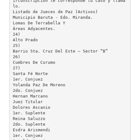
ircunscripción le corresponde tu caso y lláma
lo.
Listado de Jueces de Paz (Activos)
Municipio Baruta - Edo. Miranda.
Lomas De Terrabella Y
Áreas Adyacentes.
24)
Alto Prado
25)
Barrio Sta. Cruz Del Este – Sector “B”
26)
Cumbres De Curumo
27)
Santa Fé Norte
1er. Conjuez
Yolanda Paz De Moreno
2do. Conjuez
Hernan Marcano
Juez Titular
Dolores Ascanio
1er. Suplente
Reina Saluzzo
2do. Suplente
Esdra Arismendi
1er. Conjuez