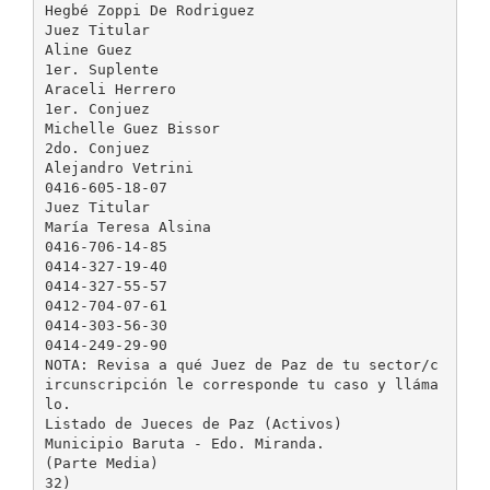
Hegbé Zoppi De Rodriguez
Juez Titular
Aline Guez
1er. Suplente
Araceli Herrero
1er. Conjuez
Michelle Guez Bissor
2do. Conjuez
Alejandro Vetrini
0416-605-18-07
Juez Titular
María Teresa Alsina
0416-706-14-85
0414-327-19-40
0414-327-55-57
0412-704-07-61
0414-303-56-30
0414-249-29-90
NOTA: Revisa a qué Juez de Paz de tu sector/c
ircunscripción le corresponde tu caso y lláma
lo.
Listado de Jueces de Paz (Activos)
Municipio Baruta - Edo. Miranda.
(Parte Media)
32)