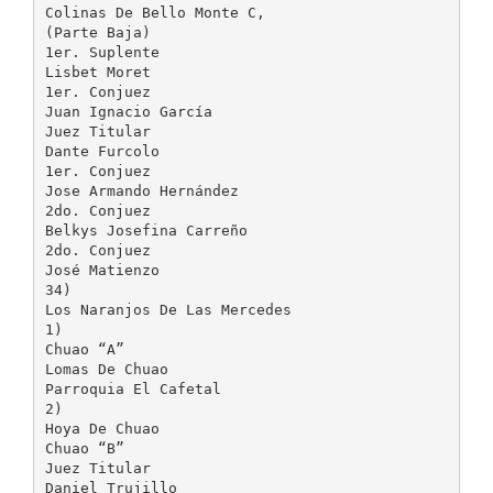
Colinas De Bello Monte C,
(Parte Baja)
1er. Suplente
Lisbet Moret
1er. Conjuez
Juan Ignacio García
Juez Titular
Dante Furcolo
1er. Conjuez
Jose Armando Hernández
2do. Conjuez
Belkys Josefina Carreño
2do. Conjuez
José Matienzo
34)
Los Naranjos De Las Mercedes
1)
Chuao “A”
Lomas De Chuao
Parroquia El Cafetal
2)
Hoya De Chuao
Chuao “B”
Juez Titular
Daniel Trujillo