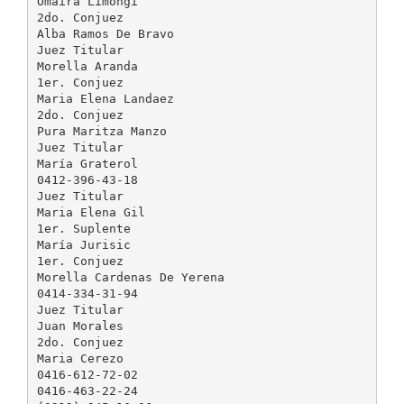
Omaira Limongi
2do. Conjuez
Alba Ramos De Bravo
Juez Titular
Morella Aranda
1er. Conjuez
Maria Elena Landaez
2do. Conjuez
Pura Maritza Manzo
Juez Titular
María Graterol
0412-396-43-18
Juez Titular
Maria Elena Gil
1er. Suplente
María Jurisic
1er. Conjuez
Morella Cardenas De Yerena
0414-334-31-94
Juez Titular
Juan Morales
2do. Conjuez
Maria Cerezo
0416-612-72-02
0416-463-22-24