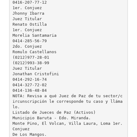
0416-207-77-12
1er. Conjuez
Jhonny Ibarra
Juez Titular
Renato Ostilla
1er. Conjuez
Morelia Santamaria
0414-285-56-79
2do. Conjuez
Romulo Castellanos
(0212)977-28-01
(0212)993-38-99
Juez Titular
Jonathan Cristofini
0414-292-16-74
0414-327-72-02
0414-136-48-84
NOTA: Revisa a qué Juez de Paz de tu sector/c
ircunscripción le corresponde tu caso y lláma
lo.
Listado de Jueces de Paz (Activos)
Municipio Baruta - Edo. Miranda.
Monte Pino, El Volcan, Villa Laura, Loma 1er.
Conjuez
De Los Mangos.