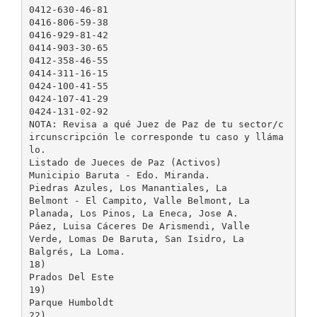
0412-630-46-81
0416-806-59-38
0416-929-81-42
0414-903-30-65
0412-358-46-55
0414-311-16-15
0424-100-41-55
0424-107-41-29
0424-131-02-92
NOTA: Revisa a qué Juez de Paz de tu sector/c
ircunscripción le corresponde tu caso y lláma
lo.
Listado de Jueces de Paz (Activos)
Municipio Baruta - Edo. Miranda.
Piedras Azules, Los Manantiales, La
Belmont - El Campito, Valle Belmont, La
Planada, Los Pinos, La Eneca, Jose A.
Páez, Luisa Cáceres De Arismendi, Valle
Verde, Lomas De Baruta, San Isidro, La
Balgrés, La Loma.
18)
Prados Del Este
19)
Parque Humboldt
22)