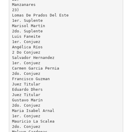
Manzanares
23)
Lomas De Prados Del Este
1er. Suplente
Marisol Martín
2do. Suplente
Luis Faneite
1er. Conjuez
Angélica Ríos
2 Do Conjuez
Salvador Hernandez
1er. Conjuez
Carmen Garcia Pernia
2do. Conjuez
Francisco Guzman
Juez Titular
Eduardo Dhers
Juez Titular
Gustavo Marín
2do. Conjuez
Maria Isabel Arnal
1er. Conjuez
Mauricio La Scalea
2do. Conjuez
Melvyn Cardenas