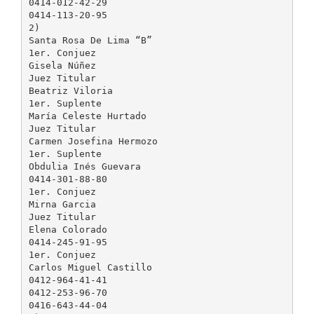
0414-012-42-29
0414-113-20-95
2)
Santa Rosa De Lima “B”
1er. Conjuez
Gisela Núñez
Juez Titular
Beatriz Viloria
1er. Suplente
María Celeste Hurtado
Juez Titular
Carmen Josefina Hermozo
1er. Suplente
Obdulia Inés Guevara
0414-301-88-80
1er. Conjuez
Mirna Garcia
Juez Titular
Elena Colorado
0414-245-91-95
1er. Conjuez
Carlos Miguel Castillo
0412-964-41-41
0412-253-96-70
0416-643-44-04