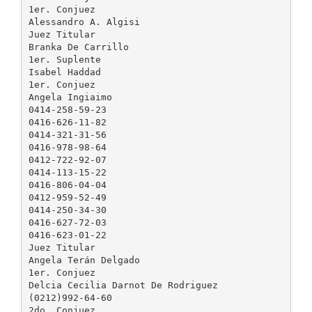
1er. Conjuez
Alessandro A. Algisi
Juez Titular
Branka De Carrillo
1er. Suplente
Isabel Haddad
1er. Conjuez
Angela Ingiaimo
0414-258-59-23
0416-626-11-82
0414-321-31-56
0416-978-98-64
0412-722-92-07
0414-113-15-22
0416-806-04-04
0412-959-52-49
0414-250-34-30
0416-627-72-03
0416-623-01-22
Juez Titular
Angela Terán Delgado
1er. Conjuez
Delcia Cecilia Darnot De Rodriguez
(0212)992-64-60
2do. Conjuez