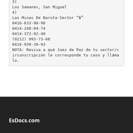
3)
Los Samanes, San Miguel
4)
Las Minas De Baruta-Sector “B”
0416-633-90-98
0414-248-04-74
0414-372-92-40
(0212) 993-73-68
0416-939-39-93
NOTA: Revisa a qué Juez de Paz de tu sector/c
ircunscripción le corresponde tu caso y lláma
EsDocs.com