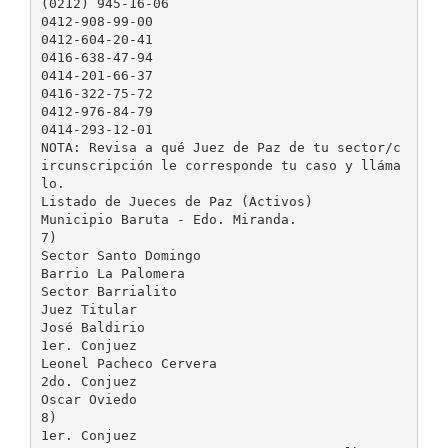
(0212) 945-16-06
0412-908-99-00
0412-604-20-41
0416-638-47-94
0414-201-66-37
0416-322-75-72
0412-976-84-79
0414-293-12-01
NOTA: Revisa a qué Juez de Paz de tu sector/c
ircunscripción le corresponde tu caso y lláma
lo.
Listado de Jueces de Paz (Activos)
Municipio Baruta - Edo. Miranda.
7)
Sector Santo Domingo
Barrio La Palomera
Sector Barrialito
Juez Titular
José Baldirio
1er. Conjuez
Leonel Pacheco Cervera
2do. Conjuez
Oscar Oviedo
8)
1er. Conjuez