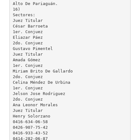
Alto De Pariaguán.
16)
Sectores:
Juez Titular
César Barroeta
1er. Conjuez
Eliazar Páez
2do. Conjuez
Gustavo Pimentel
Juez Titular
Amada Gómez
1er. Conjuez
Miriam Brito De Gallardo
2do. Conjuez
Celina Méndez De Urbina
1er. Conjuez
Jelson Jose Rodriguez
2do. Conjuez
Ana Leonor Morales
Juez Titular
Henry Solorzano
0416-634-06-58
0426-907-75-42
0416-933-43-52
0414-282-06-87