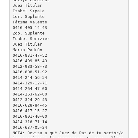
Juez Titular
Isabel Sipala
1er. Suplente
Fátima Valente
0416-405-14-43
2do. Suplente
Isabel Serizier
Juez Titular
Mario Padrón
0416-831-47-52
0416-409-85-43
0412-983-58-73
0416-808-51-92
0414-244-56-54
0414-329-12-71
0414-264-47-00
0414-263-62-60
0412-324-29-43
0416-628-84-45
0416-417-15-27
0416-801-40-00
0414-316-71-14
0416-637-05-24
NOTA: Revisa a qué Juez de Paz de tu sector/c