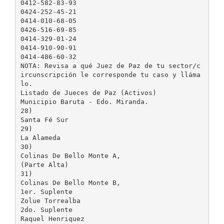
0412-582-83-93
0424-252-45-21
0414-010-68-05
0426-516-69-85
0414-329-01-24
0414-910-90-91
0414-486-60-32
NOTA: Revisa a qué Juez de Paz de tu sector/c
ircunscripción le corresponde tu caso y lláma
lo.
Listado de Jueces de Paz (Activos)
Municipio Baruta - Edo. Miranda.
28)
Santa Fé Sur
29)
La Alameda
30)
Colinas De Bello Monte A,
(Parte Alta)
31)
Colinas De Bello Monte B,
1er. Suplente
Zolue Torrealba
2do. Suplente
Raquel Henriquez