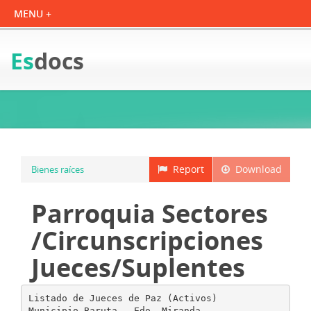
Es
docs
Report
Download
Bienes raíces
Parroquia Sectores
/Circunscripciones
Jueces/Suplentes
Listado de Jueces de Paz (Activos)
Municipio Baruta - Edo. Miranda.