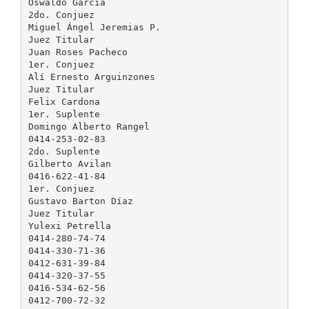
Oswaldo Garcia
2do. Conjuez
Miguel Ángel Jeremias P.
Juez Titular
Juan Roses Pacheco
1er. Conjuez
Alí Ernesto Arguinzones
Juez Titular
Felix Cardona
1er. Suplente
Domingo Alberto Rangel
0414-253-02-83
2do. Suplente
Gilberto Avilan
0416-622-41-84
1er. Conjuez
Gustavo Barton Díaz
Juez Titular
Yulexi Petrella
0414-280-74-74
0414-330-71-36
0412-631-39-84
0414-320-37-55
0416-534-62-56
0412-700-72-32