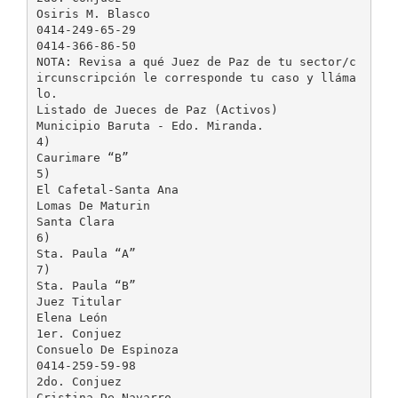
Osiris M. Blasco
0414-249-65-29
0414-366-86-50
NOTA: Revisa a qué Juez de Paz de tu sector/c
ircunscripción le corresponde tu caso y lláma
lo.
Listado de Jueces de Paz (Activos)
Municipio Baruta - Edo. Miranda.
4)
Caurimare “B”
5)
El Cafetal-Santa Ana
Lomas De Maturin
Santa Clara
6)
Sta. Paula “A”
7)
Sta. Paula “B”
Juez Titular
Elena León
1er. Conjuez
Consuelo De Espinoza
0414-259-59-98
2do. Conjuez
Cristina De Navarro