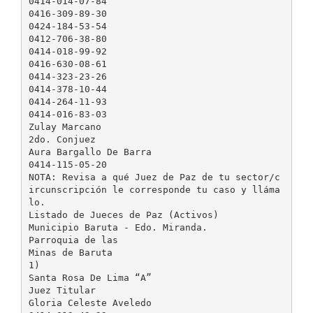
0414-014-07-84
0416-309-89-30
0424-184-53-54
0412-706-38-80
0414-018-99-92
0416-630-08-61
0414-323-23-26
0414-378-10-44
0414-264-11-93
0414-016-83-03
Zulay Marcano
2do. Conjuez
Aura Bargallo De Barra
0414-115-05-20
NOTA: Revisa a qué Juez de Paz de tu sector/c
ircunscripción le corresponde tu caso y lláma
lo.
Listado de Jueces de Paz (Activos)
Municipio Baruta - Edo. Miranda.
Parroquia de las
Minas de Baruta
1)
Santa Rosa De Lima “A”
Juez Titular
Gloria Celeste Aveledo