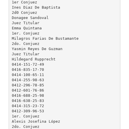
1er Conjuez
Ines Diaz De Baptista
2d0 Conjuez
Donagee Sandoval
Juez Titular
Emma Quintana
1er. Conjuez
Milagros Farias De Bustamante
2do. Conjuez
Yasmin Reyes De Guzman
Juez Titular
Hildegard Rupprecht
0414-151-72-49
0416-835-17-70
0414-100-65-11
0414-255-98-63
0412-296-78-85
0412-601-76-86
0416-688-25-98
0416-638-25-83
0414-315-23-72
0412-309-96-53
1er. Conjuez
Alexis Josefina López
2do. Conjuez