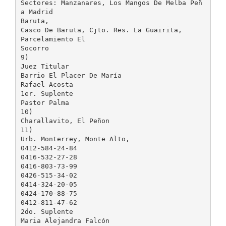
Sectores: Manzanares, Los Mangos De Melba Peñ
a Madrid
Baruta,
Casco De Baruta, Cjto. Res. La Guairita,
Parcelamiento El
Socorro
9)
Juez Titular
Barrio El Placer De María
Rafael Acosta
1er. Suplente
Pastor Palma
10)
Charallavito, El Peñon
11)
Urb. Monterrey, Monte Alto,
0412-584-24-84
0416-532-27-28
0416-803-73-99
0426-515-34-02
0414-324-20-05
0424-170-88-75
0412-811-47-62
2do. Suplente
Maria Alejandra Falcón