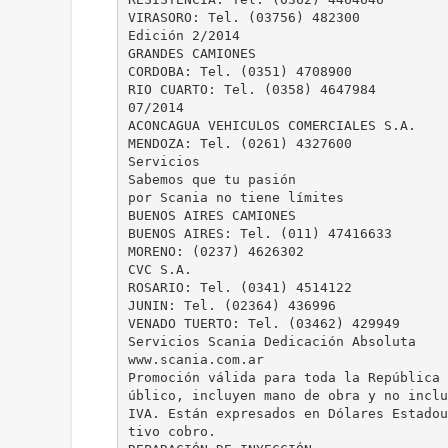
VIRASORO: Tel. (03756) 482300
Edición 2/2014
GRANDES CAMIONES
CORDOBA: Tel. (0351) 4708900
RIO CUARTO: Tel. (0358) 4647984
07/2014
ACONCAGUA VEHICULOS COMERCIALES S.A.
MENDOZA: Tel. (0261) 4327600
Servicios
Sabemos que tu pasión
por Scania no tiene límites
BUENOS AIRES CAMIONES
BUENOS AIRES: Tel. (011) 47416633
MORENO: (0237) 4626302
CVC S.A.
ROSARIO: Tel. (0341) 4514122
JUNIN: Tel. (02364) 436996
VENADO TUERTO: Tel. (03462) 429949
Servicios Scania Dedicación Absoluta
www.scania.com.ar
Promoción válida para toda la República 
úblico, incluyen mano de obra y no inclu
IVA. Están expresados en Dólares Estadou
tivo cobro.