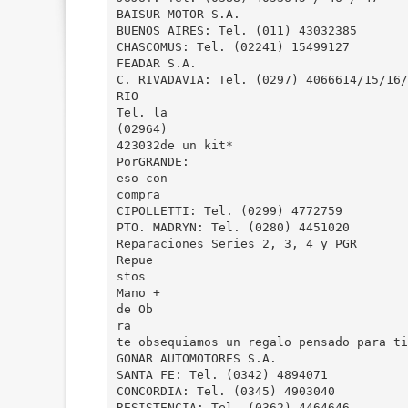
BAISUR MOTOR S.A.
BUENOS AIRES: Tel. (011) 43032385
CHASCOMUS: Tel. (02241) 15499127
FEADAR S.A.
C. RIVADAVIA: Tel. (0297) 4066614/15/16/
RIO
Tel. la
(02964)
423032de un kit*
PorGRANDE:
eso con
compra
CIPOLLETTI: Tel. (0299) 4772759
PTO. MADRYN: Tel. (0280) 4451020
Reparaciones Series 2, 3, 4 y PGR
Repue
stos
Mano +
de Ob
ra
te obsequiamos un regalo pensado para ti
GONAR AUTOMOTORES S.A.
SANTA FE: Tel. (0342) 4894071
CONCORDIA: Tel. (0345) 4903040
RESISTENCIA: Tel. (0362) 4464646