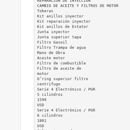
REPARACIÓN DE INYECCIÓN
CAMBIO DE ACEITE Y FILTROS DE MOTOR
Toberas
Kit anillos inyector
Kit reparación inyector
Kit anillos de Estator
Junta inyector
Junta superior tapa
Filtro Gasoil
Filtro Trampa de agua
Mano de Obra
Aceite motor
Filtro de combustible
Filtro de aceite de
motor
O’ring superior filtro
centrífugo
Serie 4 Electrónico / PGR
5 cilindros
1599
USD
Serie 4 Electrónico / PGR
6 cilindros
1801
USD