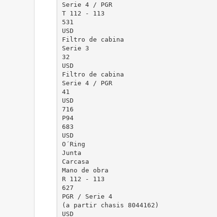
Serie 4 / PGR
T 112 - 113
531
USD
Filtro de cabina
Serie 3
32
USD
Filtro de cabina
Serie 4 / PGR
41
USD
716
P94
683
USD
O´Ring
Junta
Carcasa
Mano de obra
R 112 - 113
627
PGR / Serie 4
(a partir chasis 8044162)
USD