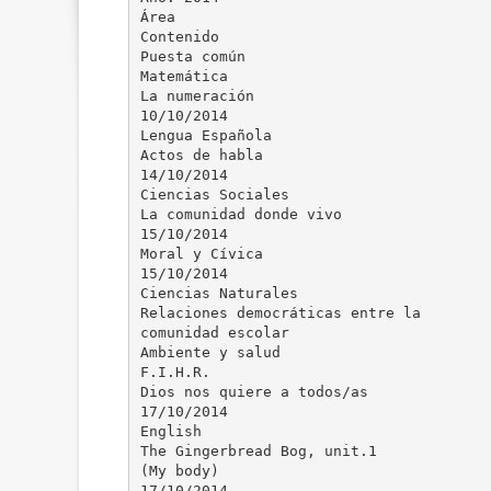
Área
Contenido
Puesta común
Matemática
La numeración
10/10/2014
Lengua Española
Actos de habla
14/10/2014
Ciencias Sociales
La comunidad donde vivo
15/10/2014
Moral y Cívica
15/10/2014
Ciencias Naturales
Relaciones democráticas entre la
comunidad escolar
Ambiente y salud
F.I.H.R.
Dios nos quiere a todos/as
17/10/2014
English
The Gingerbread Bog, unit.1
(My body)
17/10/2014