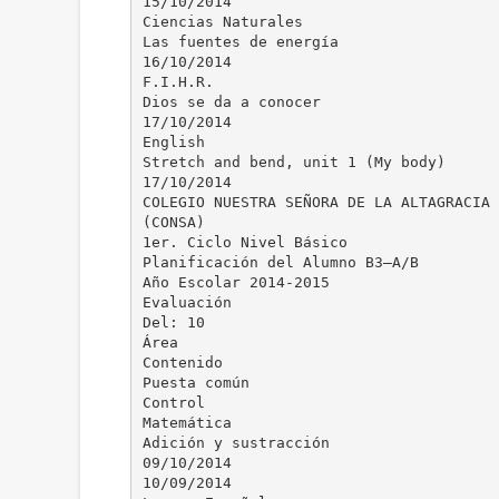
15/10/2014
Ciencias Naturales
Las fuentes de energía
16/10/2014
F.I.H.R.
Dios se da a conocer
17/10/2014
English
Stretch and bend, unit 1 (My body)
17/10/2014
COLEGIO NUESTRA SEÑORA DE LA ALTAGRACIA
(CONSA)
1er. Ciclo Nivel Básico
Planificación del Alumno B3–A/B
Año Escolar 2014-2015
Evaluación
Del: 10
Área
Contenido
Puesta común
Control
Matemática
Adición y sustracción
09/10/2014
10/09/2014