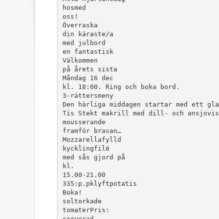
hosmed
oss!
Överraska
din käraste/a
med julbord
en fantastisk
Välkommen
på årets sista
Måndag 16 dec
kl. 18:00. Ring och boka bord.
3-rättersmeny
Den härliga middagen startar med ett gla
Tis Stekt makrill med dill- och ansjovis
mousserande
framför brasan…
Mozzarellafylld
kycklingfilé
med sås gjord på
kl.
15.00-21.00
335:p.pklyftpotatis
Boka!
soltorkade
tomaterPris:
serverad