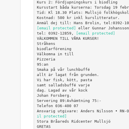
Kurs 2: Fördjupningskurs i biodling
Kursstart båda kurserna: Torsdag 19 febr
Tid: Kl 18.30 Plats: Mullsjö folkhögskol
Kostnad: 500 kr inkl kurslitteratur.
[email protected]
eller Gunnar Johansson
tel: 0392-12859,
[email protected]
VÄLKOMMEN TILL VÅRA KURSER!
Stråkens
biodlarförening
Välkomna in till
Pizzeria
95:an
Smaka på vår lunchbuffé
allt är lagat från grunden.
Vi har fisk, kött, pasta
samt salladsbuffé varje
dag. Lagad av vår kock
Johan Forsberg.
Servering 89:Avhämtning 75:-
Telefon 036-400 07
Ansvarig utgivare: Anders Nilsson • RN-
il protected]
Stora Bråareds Ridcenter Mullsjö
GRETAS