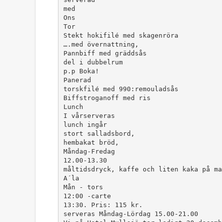
med
Ons
Tor
Stekt hokifilé med skagenröra
….med övernattning,
Pannbiff med gräddsås
del i dubbelrum
p.p Boka!
Panerad
torskfilé med 990:remouladsås
Biffstroganoff med ris
Lunch
I vårserveras
lunch ingår
stort salladsbord,
hembakat bröd,
Måndag-Fredag
12.00-13.30
måltidsdryck, kaffe och liten kaka på ma
A´la
Mån - tors
12:00 -carte
13:30. Pris: 115 kr.
serveras Måndag-Lördag 15.00-21.00