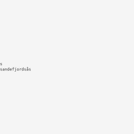
s
sandefjordsås