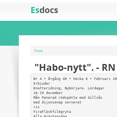
Es
docs
Food
"Habo-nytt". - RN
Nr 4 • Årgång 40 • Vecka 6 • Februari 20
Erbjuder
Knatteridning, Nybörjare. Lördagar
16-19 december
Mån Panerad rödspätta med dillsås
med dijonsenap serverat
ris
FiraFläskfilégryta
Alla Hjärtansdag