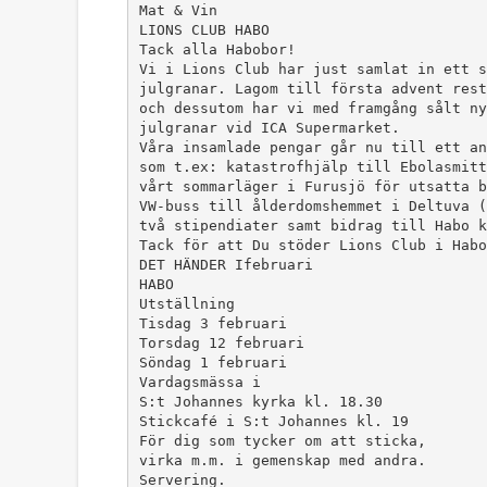
Mat & Vin
LIONS CLUB HABO
Tack alla Habobor!
Vi i Lions Club har just samlat in ett s
julgranar. Lagom till första advent rest
och dessutom har vi med framgång sålt ny
julgranar vid ICA Supermarket.
Våra insamlade pengar går nu till ett an
som t.ex: katastrofhjälp till Ebolasmitt
vårt sommarläger i Furusjö för utsatta b
VW-buss till ålderdomshemmet i Deltuva (
två stipendiater samt bidrag till Habo k
Tack för att Du stöder Lions Club i Habo
DET HÄNDER Ifebruari
HABO
Utställning
Tisdag 3 februari
Torsdag 12 februari
Söndag 1 februari
Vardagsmässa i
S:t Johannes kyrka kl. 18.30
Stickcafé i S:t Johannes kl. 19
För dig som tycker om att sticka,
virka m.m. i gemenskap med andra.
Servering.