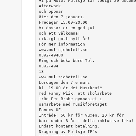
Vi på Hotel Mullsjö tar ledigt 20 decemb
Afterwork
och öppnar
åter den 7 januari.
Fredagar 15.00-20.00
Vi önskar er en god jul
och ett Välkomna!
riktigt gott nytt år!
För mer information
www.mullsjohotell.se
0392-49400
Ring och boka bord Tel.
0392-494
13
www.mullsjohotell.se
Lördagen den 7:e mars
kl. 19.00 är det Musikcafé
med Fanny Wiik, ett skolarbete
från Per Brahe gymnasiet i
samarbete med musikföretaget
Fanncy UF.
Inträde: 50 kr för vuxen, 20 kr för
barn under 8 år - detta inklusive fika!
Endast kontant betalning.
Dragning av Mullsjö IF´s