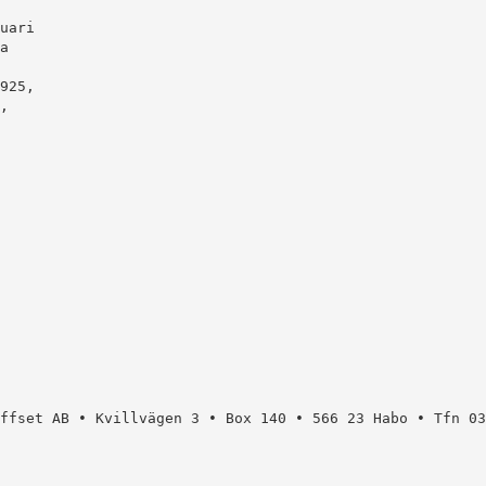
uari
a
,
Offset AB • Kvillvägen 3 • Box 140 • 566 23 Habo • Tfn 0