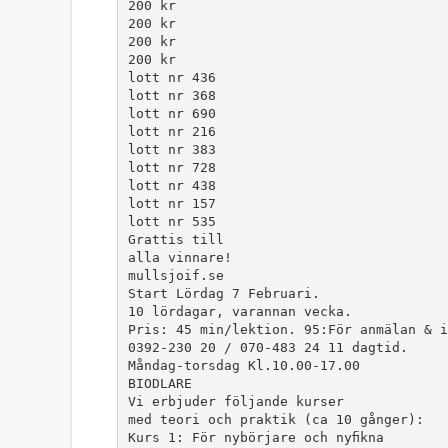
200 kr
200 kr
200 kr
200 kr
lott nr 436
lott nr 368
lott nr 690
lott nr 216
lott nr 383
lott nr 728
lott nr 438
lott nr 157
lott nr 535
Grattis till
alla vinnare!
mullsjoif.se
Start Lördag 7 Februari.
10 lördagar, varannan vecka.
Pris: 45 min/lektion. 95:För anmälan & i
0392-230 20 / 070-483 24 11 dagtid.
Måndag-torsdag Kl.10.00-17.00
BIODLARE
Vi erbjuder följande kurser
med teori och praktik (ca 10 gånger):
Kurs 1: För nybörjare och nyﬁkna