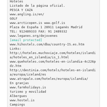
Hoteles
Listado de la página oficial.
PESCA Y CAZA
www.angling.is/en/
GOLF
www.arcticopen.is www.golf.is
Plaza de España 1 28911 Leganés Madrid
TEL: 912489333 FAX: 91 2489332
[email protected]
www.hihostels.com/dba/country-IS.es.htm
Links:
http://hoteles.muchoviaje.com/hoteles/islandi
a/hoteles_en_islandia/is_1.html
www.quehoteles.com/hoteles-en-islandia-4c226p
dz.htm
http://destinia.com/hotels/hoteles-en-islandi
a/europa/iceland/es
www.atrapalo.com/hoteles/europa/islandia/
En granjas
www.farmholidays.is
turismo y movilidad
Albergues
www.hostel.is
Campings