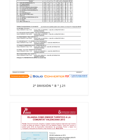
2ª DIVISIÓN " B " J.21