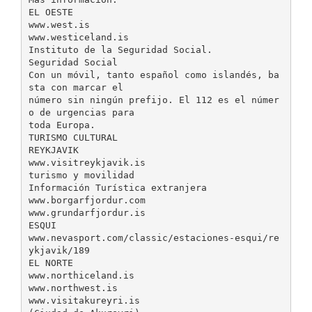
EL OESTE
www.west.is
www.westiceland.is
Instituto de la Seguridad Social.
Seguridad Social
Con un móvil, tanto español como islandés, ba
sta con marcar el
número sin ningún prefijo. El 112 es el númer
o de urgencias para
toda Europa.
TURISMO CULTURAL
REYKJAVIK
www.visitreykjavik.is
turismo y movilidad
Información Turística extranjera
www.borgarfjordur.com
www.grundarfjordur.is
ESQUI
www.nevasport.com/classic/estaciones-esqui/re
ykjavik/189
EL NORTE
www.northiceland.is
www.northwest.is
www.visitakureyri.is