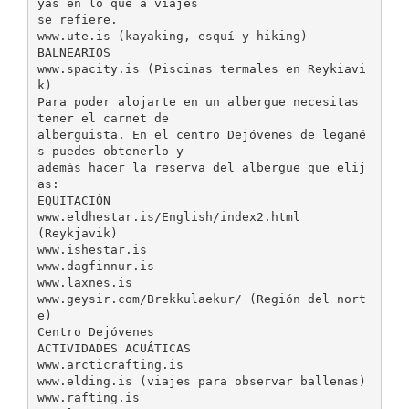
yas en lo que a viajes
se refiere.
www.ute.is (kayaking, esquí y hiking)
BALNEARIOS
www.spacity.is (Piscinas termales en Reykiavi
k)
Para poder alojarte en un albergue necesitas
tener el carnet de
alberguista. En el centro Dejóvenes de legané
s puedes obtenerlo y
además hacer la reserva del albergue que elij
as:
EQUITACIÓN
www.eldhestar.is/English/index2.html
(Reykjavik)
www.ishestar.is
www.dagfinnur.is
www.laxnes.is
www.geysir.com/Brekkulaekur/ (Región del nort
e)
Centro Dejóvenes
ACTIVIDADES ACUÁTICAS
www.arcticrafting.is
www.elding.is (viajes para observar ballenas)
www.rafting.is