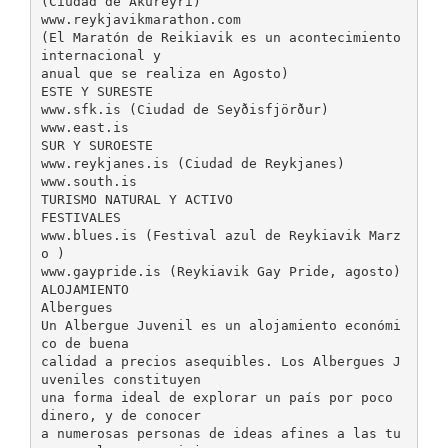
(Ciudad de Akureyri)
www.reykjavikmarathon.com
(El Maratón de Reikiavik es un acontecimiento
internacional y
anual que se realiza en Agosto)
ESTE Y SURESTE
www.sfk.is (Ciudad de Seyðisfjörður)
www.east.is
SUR Y SUROESTE
www.reykjanes.is (Ciudad de Reykjanes)
www.south.is
TURISMO NATURAL Y ACTIVO
FESTIVALES
www.blues.is (Festival azul de Reykiavik Marz
o )
www.gaypride.is (Reykiavik Gay Pride, agosto)
ALOJAMIENTO
Albergues
Un Albergue Juvenil es un alojamiento económi
co de buena
calidad a precios asequibles. Los Albergues J
uveniles constituyen
una forma ideal de explorar un país por poco
dinero, y de conocer
a numerosas personas de ideas afines a las tu