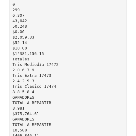
0
299
6,307
43,642
50,248
$0.00
$2,059.83
$52.14
$10.00
$1'381,156.15
Totales
Tris Mediodía 17472
2 0 6 7 9
Tris Extra 17473
2 4 2 9 3
Tris Clásico 17474
8 8 5 8 4
GANADORES
TOTAL A REPARTIR
8,981
$375,764.61
GANADORES
TOTAL A REPARTIR
10,588
$406,846.11