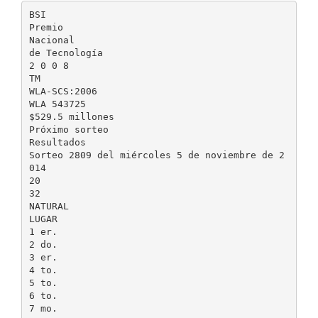
BSI
Premio
Nacional
de Tecnología
2 0 0 8
TM
WLA-SCS:2006
WLA 543725
$529.5 millones
Próximo sorteo
Resultados
Sorteo 2809 del miércoles 5 de noviembre de 2
014
20
32
NATURAL
LUGAR
1 er.
2 do.
3 er.
4 to.
5 to.
6 to.
7 mo.