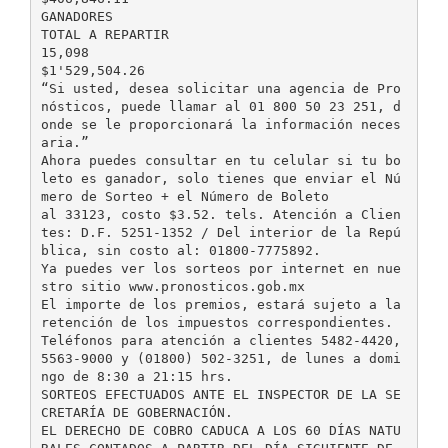
GANADORES
TOTAL A REPARTIR
15,098
$1'529,504.26
“Si usted, desea solicitar una agencia de Pro
nósticos, puede llamar al 01 800 50 23 251, d
onde se le proporcionará la información neces
aria.”
Ahora puedes consultar en tu celular si tu bo
leto es ganador, solo tienes que enviar el Nú
mero de Sorteo + el Número de Boleto
al 33123, costo $3.52. tels. Atención a Clien
tes: D.F. 5251-1352 / Del interior de la Repú
blica, sin costo al: 01800-7775892.
Ya puedes ver los sorteos por internet en nue
stro sitio www.pronosticos.gob.mx
El importe de los premios, estará sujeto a la
retención de los impuestos correspondientes.
Teléfonos para atención a clientes 5482-4420,
5563-9000 y (01800) 502-3251, de lunes a domi
ngo de 8:30 a 21:15 hrs.
SORTEOS EFECTUADOS ANTE EL INSPECTOR DE LA SE
CRETARÍA DE GOBERNACIÓN.
EL DERECHO DE COBRO CADUCA A LOS 60 DÍAS NATU