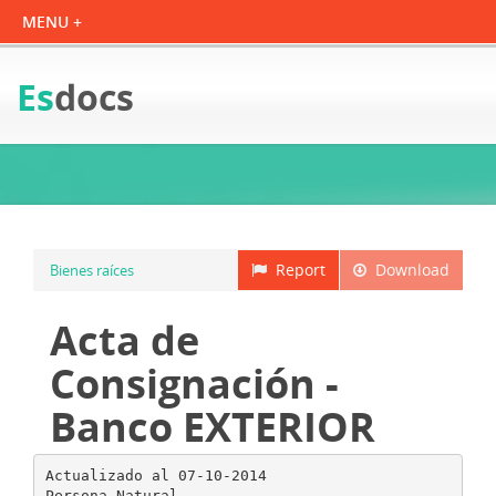
Es
docs
Report
Download
Bienes raíces
Acta de
Consignación -
Banco EXTERIOR
Actualizado al 07-10-2014
Persona Natural