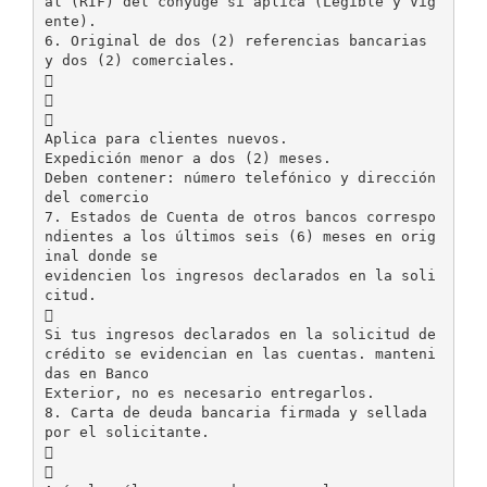
al (RIF) del cónyuge si aplica (Legible y Vig
ente).
6. Original de dos (2) referencias bancarias
y dos (2) comerciales.



Aplica para clientes nuevos.
Expedición menor a dos (2) meses.
Deben contener: número telefónico y dirección
del comercio
7. Estados de Cuenta de otros bancos correspo
ndientes a los últimos seis (6) meses en orig
inal donde se
evidencien los ingresos declarados en la soli
citud.

Si tus ingresos declarados en la solicitud de
crédito se evidencian en las cuentas. manteni
das en Banco
Exterior, no es necesario entregarlos.
8. Carta de deuda bancaria firmada y sellada
por el solicitante.

