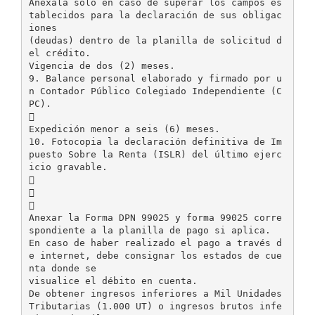
Anéxala sólo en caso de superar los campos es
tablecidos para la declaración de sus obligac
iones
(deudas) dentro de la planilla de solicitud d
el crédito.
Vigencia de dos (2) meses.
9. Balance personal elaborado y firmado por u
n Contador Público Colegiado Independiente (C
PC).

Expedición menor a seis (6) meses.
10. Fotocopia la declaración definitiva de Im
puesto Sobre la Renta (ISLR) del último ejerc
icio gravable.



Anexar la Forma DPN 99025 y forma 99025 corre
spondiente a la planilla de pago si aplica.
En caso de haber realizado el pago a través d
e internet, debe consignar los estados de cue
nta donde se
visualice el débito en cuenta.
De obtener ingresos inferiores a Mil Unidades
Tributarias (1.000 UT) o ingresos brutos infe