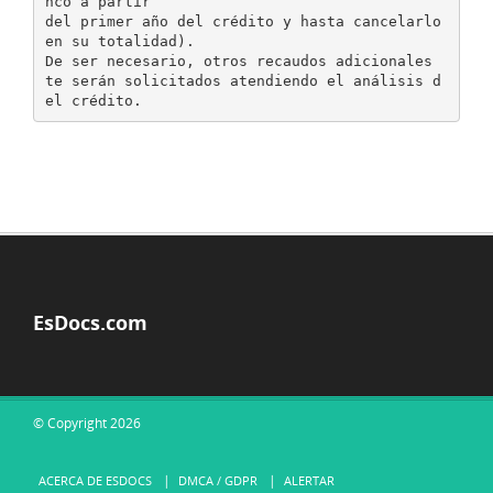
nco a partir
del primer año del crédito y hasta cancelarlo
en su totalidad).
De ser necesario, otros recaudos adicionales
te serán solicitados atendiendo el análisis d
EsDocs.com
© Copyright 2026
ACERCA DE ESDOCS
DMCA / GDPR
ALERTAR