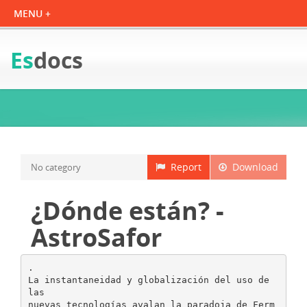
Es
docs
Report
Download
No category
¿Dónde están? -
AstroSafor
.
La instantaneidad y globalización del uso de
las
nuevas tecnologías avalan la paradoja de Ferm