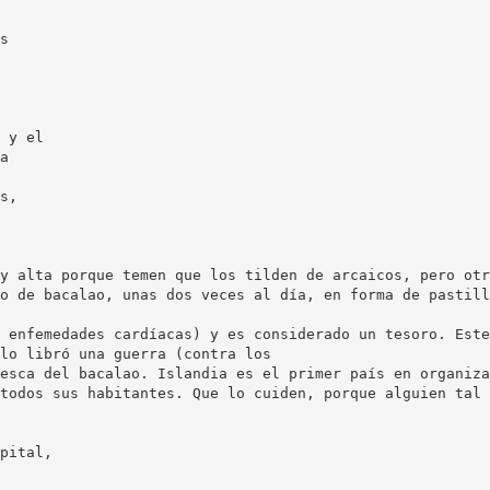
s
 y el
a
s,
y alta porque temen que los tilden de arcaicos, pero otr
o de bacalao, unas dos veces al día, en forma de pastill
 enfemedades cardíacas) y es considerado un tesoro. Este
lo libró una guerra (contra los
esca del bacalao. Islandia es el primer país en organiza
todos sus habitantes. Que lo cuiden, porque alguien tal 
pital,