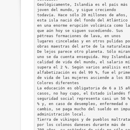
Geológicamente, Islandia es el país más
joven del mundo, y sigue creciendo
todavía. Hace sólo 20 millones de años,
esta isla nació del fondo del Atlántico 
en una enorme erupción volcánica como la
que aún hoy se siguen sucediendo. Sus
pétreas formaciones de lava, en unos
lugares cinceladas y en otros pulidas po
obras maestras del arte de la naturaleza
De lejos parece otro planeta. Sólo miran
uno se da cuenta enseguida. Hoy Islandia
calidad de vida del mundo, el salario mí
supera el 2 %. Según varios análisis est
alfabetización es del 99 %, fue el prime
de vida de las mujeres asciende a los 83
Colores diferentes
La educación es obligatoria de 6 a 15 añ
casos, no hay cupo, el Estado islandés f
seguridad social representa casi un 50 %
% y, en caso de desempleo, enfermedad o 
cambio, se paga mucho del sueldo en impu
administración local.
Tierra de vikingos y de pueblos maltrata
por los colonos daneses durante más de
700 años, su estándar de vida no sólo se