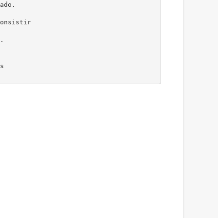
ado.
onsistir
.
s