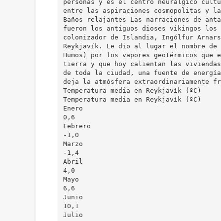
personas y es el centro neurálgico cultu
entre las aspiraciones cosmopolitas y la
Baños relajantes Las narraciones de anta
fueron los antiguos dioses vikingos los 
colonizador de Islandia, Ingólfur Arnars
Reykjavík. Le dio al lugar el nombre de 
Humos) por los vapores geotérmicos que e
tierra y que hoy calientan las viviendas
de toda la ciudad, una fuente de energía
deja la atmósfera extraordinariamente fr
Temperatura media en Reykjavík (ºC)
Temperatura media en Reykjavík (ºC)
Enero
0,6
Febrero
-1,0
Marzo
-1,4
Abril
4,0
Mayo
6,6
Junio
10,1
Julio