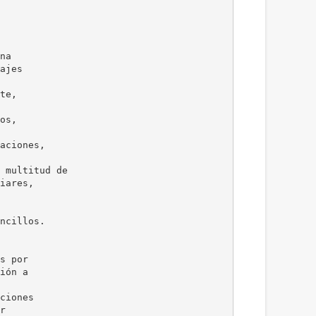
na
ajes
te,
os,
aciones,
 multitud de
iares,
ncillos.
s por
ión a
ciones
r