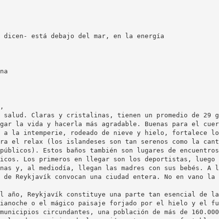
 dicen- está debajo del mar, en la energía
na
,
 salud. Claras y cristalinas, tienen un promedio de 29 g
gar la vida y hacerla más agradable. Buenas para el cuer
 a la intemperie, rodeado de nieve y hielo, fortalece lo
ra el relax (los islandeses son tan serenos como la cant
públicos). Estos baños también son lugares de encuentros
icos. Los primeros en llegar son los deportistas, luego 
nas y, al mediodía, llegan las madres con sus bebés. A l
 de Reykjavík convocan una ciudad entera. No en vano la
l año, Reykjavík constituye una parte tan esencial de la
ianoche o el mágico paisaje forjado por el hielo y el fu
municipios circundantes, una población de más de 160.000