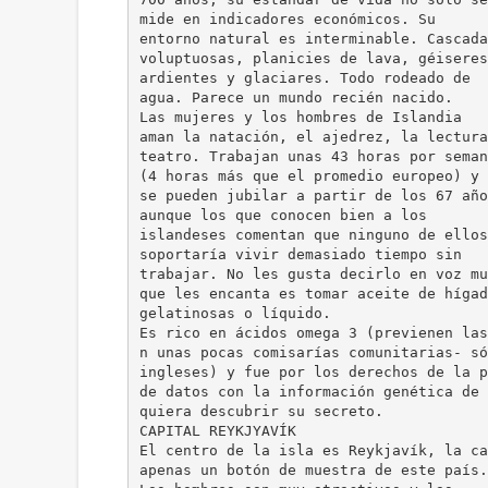
mide en indicadores económicos. Su
entorno natural es interminable. Cascada
voluptuosas, planicies de lava, géiseres
ardientes y glaciares. Todo rodeado de
agua. Parece un mundo recién nacido.
Las mujeres y los hombres de Islandia
aman la natación, el ajedrez, la lectura
teatro. Trabajan unas 43 horas por seman
(4 horas más que el promedio europeo) y
se pueden jubilar a partir de los 67 año
aunque los que conocen bien a los
islandeses comentan que ninguno de ellos
soportaría vivir demasiado tiempo sin
trabajar. No les gusta decirlo en voz mu
que les encanta es tomar aceite de hígad
gelatinosas o líquido.
Es rico en ácidos omega 3 (previenen las
n unas pocas comisarías comunitarias- só
ingleses) y fue por los derechos de la p
de datos con la información genética de 
quiera descubrir su secreto.
CAPITAL REYKJYAVÍK
El centro de la isla es Reykjavík, la ca
apenas un botón de muestra de este país.