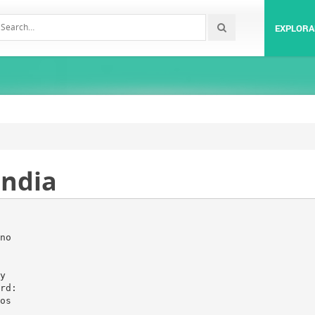
EXPLORA
andia
no
y
rd:
os