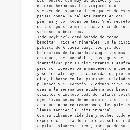
Los hombres son muy atractivos y las
mujeres hermosas. Los viajeros que
vuelven de Islandia dicen que es de esos
países donde la belleza camina en dos
piernas y por todas partes. Y el secreto
de las aguas termales que vienen de los
volcanes submarinos.
Toda Reykjavík está bañada de "agua
bendita", rica en minerales. En la pisci
pública de Arbaejarlaug, los grandes
balnearios de Laugardalslaug o los más
antiguos, de Sundhöllin, las aguas se
identifican por su olor intenso a azufre
pero son ideales para mantener una buena
y se les atribuye la capacidad de prolon
alma, bañarse en las piscinas instaladas
pulmones y el corazón. Y además sirve pa
días a la semana que acuden a sus baños 
sociales e incluso sede de mítines polít
ejecutivos antes de meterse en las ofici
como una Roma contemporánea, las piletas
llaman también la Ibiza invernal.
Con su vibrante vida día y noche, todo e
experiencia islandesa como el sol de med
capital islandesa tiene, incluyendo sus 