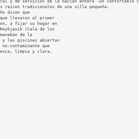
ral y de servicios de la nación entera -un confortable c
s raíces tradicionales de una villa pequeña.
ño dicen que
que llevaron al primer
on, a fijar su hogar en
Reykjavík (Cala de los
manaban de la
 y las piscinas abiertas
 no-contaminante que
esca, limpia y clara.