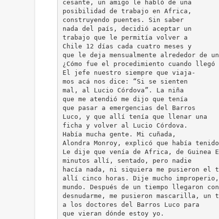
cesante, un amigo le habló de una
posibilidad de trabajo en Africa,
construyendo puentes. Sin saber
nada del país, decidió aceptar un
trabajo que le permitía volver a
Chile 12 días cada cuatro meses y
que le deja mensualmente alrededor de un
¿Cómo fue el procedimiento cuando llegó 
El jefe nuestro siempre que viaja-
mos acá nos dice: “Si se sienten
mal, al Lucio Córdova”. La niña
que me atendió me dijo que tenía
que pasar a emergencias del Barros
Luco, y que allí tenía que llenar una
ficha y volver al Lucio Córdova.
Había mucha gente. Mi cuñada,
Alondra Monroy, explicó que había tenido
Le dije que venía de Africa, de Guinea E
minutos allí, sentado, pero nadie
hacía nada, ni siquiera me pusieron el t
allí cinco horas. Dije mucho improperio,
mundo. Después de un tiempo llegaron con
desnudarme, me pusieron mascarilla, un t
a los doctores del Barros Luco para
que vieran dónde estoy yo.