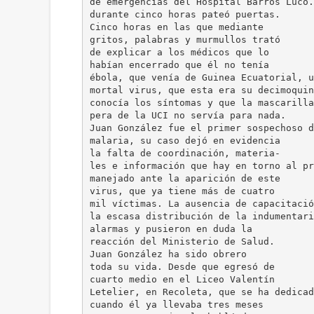
de emergencias del Hospital Barros Luco.
durante cinco horas pateó puertas.
Cinco horas en las que mediante
gritos, palabras y murmullos trató
de explicar a los médicos que lo
habían encerrado que él no tenía
ébola, que venía de Guinea Ecuatorial, u
mortal virus, que esta era su decimoquin
conocía los síntomas y que la mascarilla
pera de la UCI no servía para nada.
Juan González fue el primer sospechoso d
malaria, su caso dejó en evidencia
la falta de coordinación, materia-
les e información que hay en torno al pr
manejado ante la aparición de este
virus, que ya tiene más de cuatro
mil víctimas. La ausencia de capacitació
la escasa distribución de la indumentari
alarmas y pusieron en duda la
reacción del Ministerio de Salud.
Juan González ha sido obrero
toda su vida. Desde que egresó de
cuarto medio en el Liceo Valentín
Letelier, en Recoleta, que se ha dedicad
cuando él ya llevaba tres meses