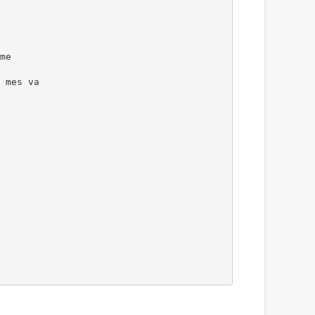
me
 mes va