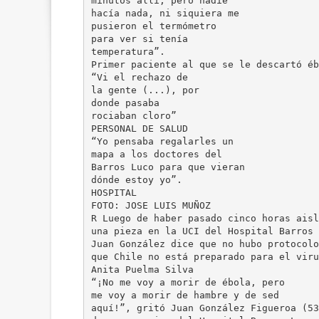
minutos allí, pero nadie
hacía nada, ni siquiera me
pusieron el termómetro
para ver si tenía
temperatura”.
Primer paciente al que se le descartó éb
“Vi el rechazo de
la gente (...), por
donde pasaba
rociaban cloro”
PERSONAL DE SALUD
“Yo pensaba regalarles un
mapa a los doctores del
Barros Luco para que vieran
dónde estoy yo”.
HOSPITAL
FOTO: JOSE LUIS MUÑOZ
R Luego de haber pasado cinco horas aisl
una pieza en la UCI del Hospital Barros 
Juan González dice que no hubo protocolo
que Chile no está preparado para el viru
Anita Puelma Silva
“¡No me voy a morir de ébola, pero
me voy a morir de hambre y de sed
aquí!”, gritó Juan González Figueroa (53