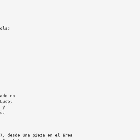
ola:
ado en
Luco,
 y
s.
), desde una pieza en el área