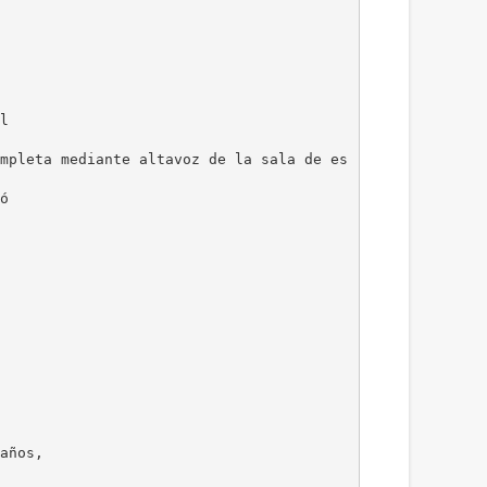
l
mpleta mediante altavoz de la sala de es
ó
años,