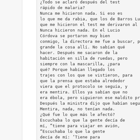
¿Todo se aclaró después del test
rápido de malaria?
Nunca me hicieron nada. Si eso es
lo que me da rabia, que los de Barros Lu
que me hicieron el test me derivaron al 
Nunca hicieron nada. En el Lucio
Córdova se portaron muy bien
conmigo, la directora me fue a buscar, p
grande la cosa allí. No sabían qué
hacer. Después me sacaron de la
habitación en silla de ruedas, pero
siempre con la mascarilla, ¿para
qué? Porque habían llegado los
trajes con los que se vistieron, para
que la prensa que estaba alrededor
viera que el protocolo se seguía, y
era mentira. Ellos ya sabían que no
era ébola, pero siguieron ese maldito pr
Después la ministra dijo que habían segu
Mentira, nada, no tenían nada.
¿Qué fue lo que más le afectó?
Escuchaba lo que la gente decía de
mí, “tiene para viajar en avión,
“Escuchaba lo que la gente
decía de mí: ‘Tiene para