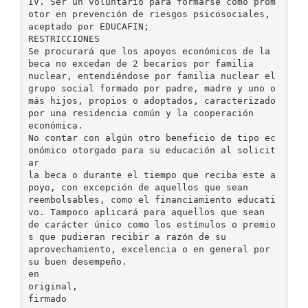
IV. Ser un voluntario para formarse como prom
otor en prevención de riesgos psicosociales,
aceptado por EDUCAFIN;
RESTRICCIONES
Se procurará que los apoyos económicos de la
beca no excedan de 2 becarios por familia
nuclear, entendiéndose por familia nuclear el
grupo social formado por padre, madre y uno o
más hijos, propios o adoptados, caracterizado
por una residencia común y la cooperación
económica.
No contar con algún otro beneficio de tipo ec
onómico otorgado para su educación al solicit
ar
la beca o durante el tiempo que reciba este a
poyo, con excepción de aquellos que sean
reembolsables, como el financiamiento educati
vo. Tampoco aplicará para aquellos que sean
de carácter único como los estímulos o premio
s que pudieran recibir a razón de su
aprovechamiento, excelencia o en general por
su buen desempeño.
en
original,
firmado