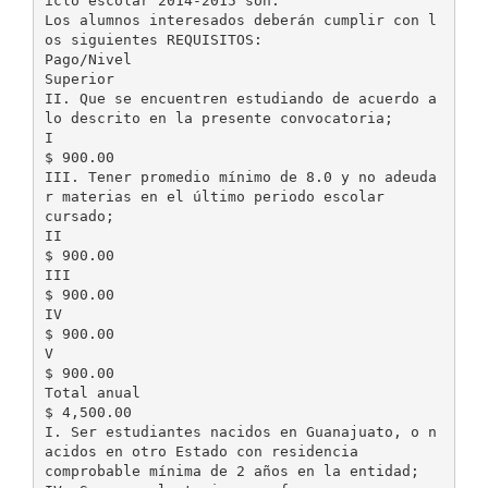
iclo escolar 2014-2015 son:
Los alumnos interesados deberán cumplir con l
os siguientes REQUISITOS:
Pago/Nivel
Superior
II. Que se encuentren estudiando de acuerdo a
lo descrito en la presente convocatoria;
I
$ 900.00
III. Tener promedio mínimo de 8.0 y no adeuda
r materias en el último periodo escolar
cursado;
II
$ 900.00
III
$ 900.00
IV
$ 900.00
V
$ 900.00
Total anual
$ 4,500.00
I. Ser estudiantes nacidos en Guanajuato, o n
acidos en otro Estado con residencia
comprobable mínima de 2 años en la entidad;