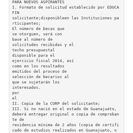
PARA NUEVOS ASPIRANTES
I. Formato de solicitud establecido por EDUCA
FIN
solicitante;disponibleen las Instituciones pa
rticipantes;
El número de becas que
se otorguen, será con
base al número de
solicitudes recibidas y el
techo presupuestal
disponible para el
ejercicio fiscal 2014, así
como en los resultados
emitidos del proceso de
selección de becarios al
que se sujetarán los
interesados.
por
el
II. Copia de la CURP del solicitante;
III. Si no nació en el estado de Guanajuato,
deberá entregar original o copia de comproban
te de
residencia mínima de 2 años (copia de certifi
cado de estudios realizados en Guanajuato, o