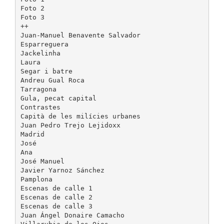
Foto 2
Foto 3
++
Juan-Manuel Benavente Salvador
Esparreguera
Jackelinha
Laura
Segar i batre
Andreu Gual Roca
Tarragona
Gula, pecat capital
Contrastes
Capità de les milícies urbanes
Juan Pedro Trejo Lejidoxx
Madrid
José
Ana
José Manuel
Javier Yarnoz Sánchez
Pamplona
Escenas de calle 1
Escenas de calle 2
Escenas de calle 3
Juan Ángel Donaire Camacho