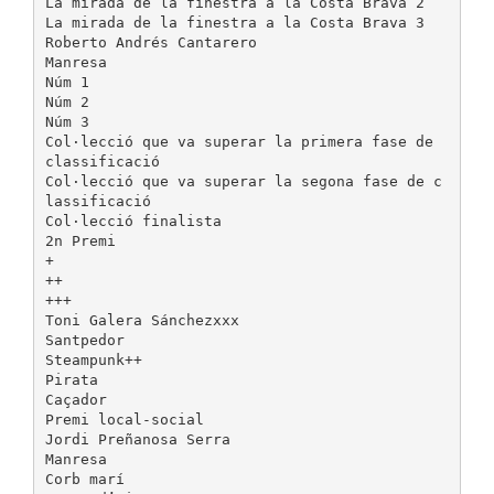
La mirada de la finestra a la Costa Brava 2
La mirada de la finestra a la Costa Brava 3
Roberto Andrés Cantarero
Manresa
Núm 1
Núm 2
Núm 3
Col·lecció que va superar la primera fase de
classificació
Col·lecció que va superar la segona fase de c
lassificació
Col·lecció finalista
2n Premi
+
++
+++
Toni Galera Sánchezxxx
Santpedor
Steampunk++
Pirata
Caçador
Premi local-social
Jordi Preñanosa Serra
Manresa
Corb marí