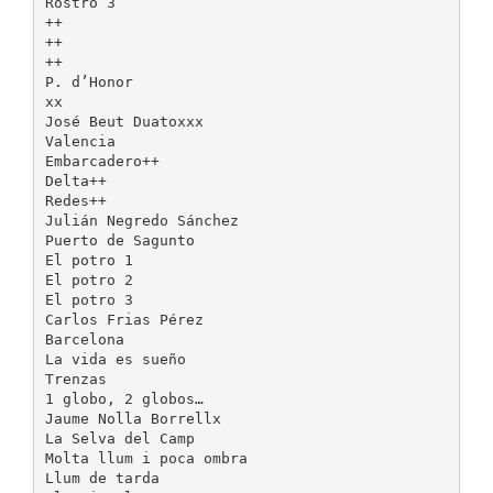
Rostro 3
++
++
++
P. d’Honor
xx
José Beut Duatoxxx
Valencia
Embarcadero++
Delta++
Redes++
Julián Negredo Sánchez
Puerto de Sagunto
El potro 1
El potro 2
El potro 3
Carlos Frias Pérez
Barcelona
La vida es sueño
Trenzas
1 globo, 2 globos…
Jaume Nolla Borrellx
La Selva del Camp
Molta llum i poca ombra
Llum de tarda