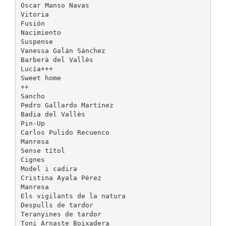
Oscar Manso Navas
Vitoria
Fusión
Nacimiento
Suspense
Vanessa Galán Sánchez
Barberà del Vallès
Lucía+++
Sweet home
++
Sancho
Pedro Gallardo Martínez
Badia del Vallès
Pin-Up
Carlos Pulido Recuenco
Manresa
Sense títol
Cignes
Model i cadira
Cristina Ayala Pérez
Manresa
Els vigilants de la natura
Despulls de tardor
Teranyines de tardor
Toni Arnaste Boixadera