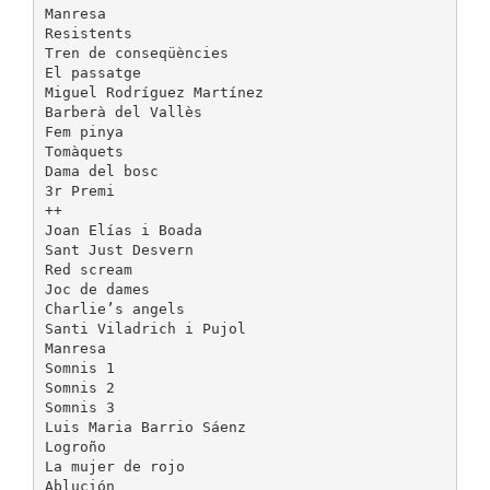
Manresa
Resistents
Tren de conseqüències
El passatge
Miguel Rodríguez Martínez
Barberà del Vallès
Fem pinya
Tomàquets
Dama del bosc
3r Premi
++
Joan Elías i Boada
Sant Just Desvern
Red scream
Joc de dames
Charlie’s angels
Santi Viladrich i Pujol
Manresa
Somnis 1
Somnis 2
Somnis 3
Luis Maria Barrio Sáenz
Logroño
La mujer de rojo
Ablución