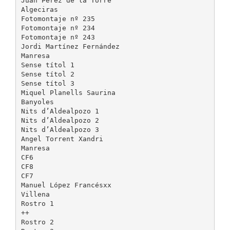
Juan Pérez de la Torre
Algeciras
Fotomontaje nº 235
Fotomontaje nº 234
Fotomontaje nº 243
Jordi Martínez Fernández
Manresa
Sense títol 1
Sense títol 2
Sense títol 3
Miquel Planells Saurina
Banyoles
Nits d’Aldealpozo 1
Nits d’Aldealpozo 2
Nits d’Aldealpozo 3
Angel Torrent Xandri
Manresa
CF6
CF8
CF7
Manuel López Francésxx
Villena
Rostro 1
++
Rostro 2