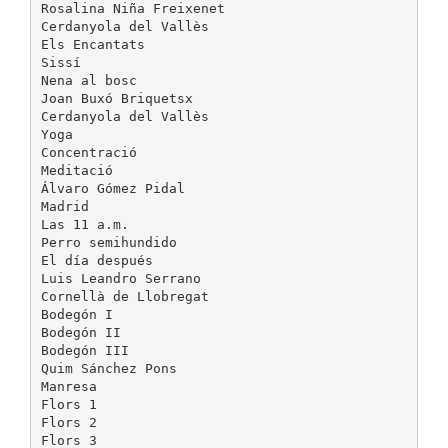
Rosalina Niña Freixenet
Cerdanyola del Vallès
Els Encantats
Sissí
Nena al bosc
Joan Buxó Briquetsx
Cerdanyola del Vallès
Yoga
Concentració
Meditació
Álvaro Gómez Pidal
Madrid
Las 11 a.m.
Perro semihundido
El día después
Luis Leandro Serrano
Cornellà de Llobregat
Bodegón I
Bodegón II
Bodegón III
Quim Sánchez Pons
Manresa
Flors 1
Flors 2
Flors 3