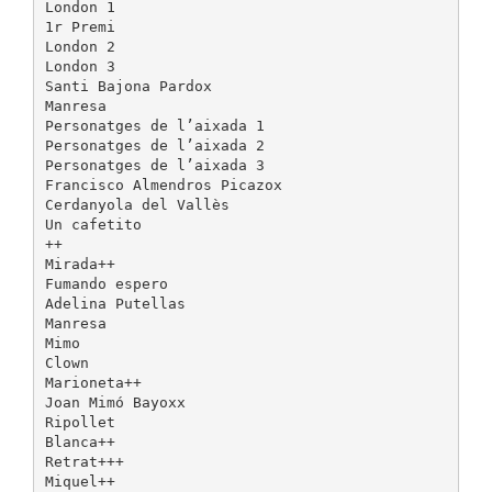
London 1
1r Premi
London 2
London 3
Santi Bajona Pardox
Manresa
Personatges de l’aixada 1
Personatges de l’aixada 2
Personatges de l’aixada 3
Francisco Almendros Picazox
Cerdanyola del Vallès
Un cafetito
++
Mirada++
Fumando espero
Adelina Putellas
Manresa
Mimo
Clown
Marioneta++
Joan Mimó Bayoxx
Ripollet
Blanca++
Retrat+++
Miquel++