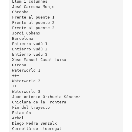
Llum i columnes
José Carmona Monje
Córdoba
Frente al puente 1
Frente al puente 2
Frente al puente 3
Jordi Cohenx
Barcelona
Entierro vudú 1
Entierro vudú 2
Entierro vudú 3
Xose Manuel Casal Luisx
Girona
Waterworld 1
+++
Waterworld 2
++
Waterworld 3
Juan Antonio Orihuela Sánchez
Chiclana de la Frontera
Fin del trayecto
Estación
Árbol
Diego Pedra Benzalx
Cornellà de Llobregat