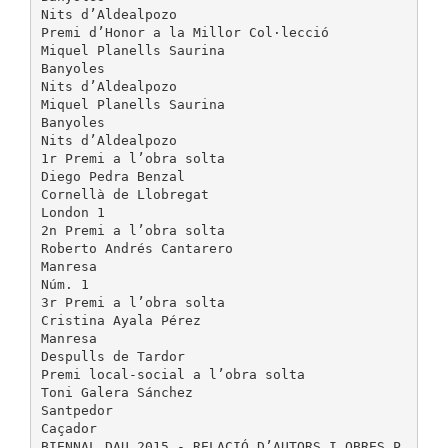
Nits d’Aldealpozo
Premi d’Honor a la Millor Col·lecció
Miquel Planells Saurina
Banyoles
Nits d’Aldealpozo
Miquel Planells Saurina
Banyoles
Nits d’Aldealpozo
1r Premi a l’obra solta
Diego Pedra Benzal
Cornellà de Llobregat
London 1
2n Premi a l’obra solta
Roberto Andrés Cantarero
Manresa
Núm. 1
3r Premi a l’obra solta
Cristina Ayala Pérez
Manresa
Despulls de Tardor
Premi local-social a l’obra solta
Toni Galera Sánchez
Santpedor
Caçador
BIENNAL DAU 2015 - RELACIÓ D’AUTORS I OBRES P