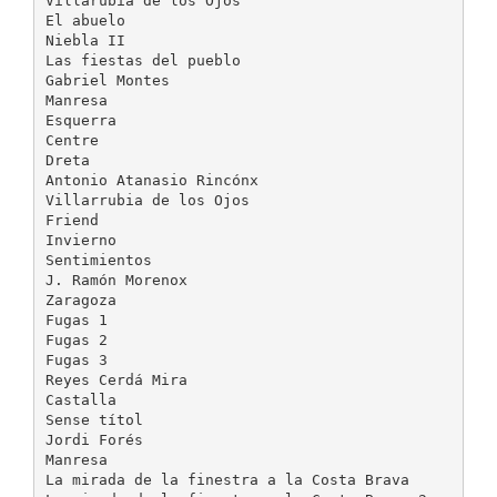
Villarubia de los Ojos
El abuelo
Niebla II
Las fiestas del pueblo
Gabriel Montes
Manresa
Esquerra
Centre
Dreta
Antonio Atanasio Rincónx
Villarrubia de los Ojos
Friend
Invierno
Sentimientos
J. Ramón Morenox
Zaragoza
Fugas 1
Fugas 2
Fugas 3
Reyes Cerdá Mira
Castalla
Sense títol
Jordi Forés
Manresa
La mirada de la finestra a la Costa Brava