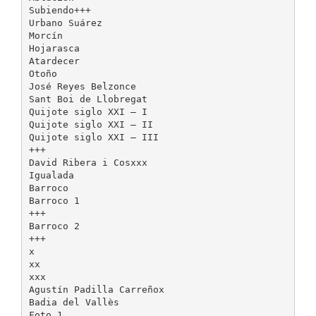
Subiendo+++
Urbano Suárez
Morcín
Hojarasca
Atardecer
Otoño
José Reyes Belzonce
Sant Boi de Llobregat
Quijote siglo XXI – I
Quijote siglo XXI – II
Quijote siglo XXI – III
+++
David Ribera i Cosxxx
Igualada
Barroco
Barroco 1
+++
Barroco 2
+++
x
xx
xxx
Agustín Padilla Carreñox
Badia del Vallès
Foto 1