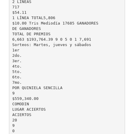
2 LÍNEAS
717
$54.11
1 LÍNEA TOTAL5,806
$10.00 Tris Mediodía 17685 GANADORES
DE GANADORES
TOTAL DE PREMIOS
6,663 $193,764.39 9 0 5 0 1 7,691
Sorteos: Martes, jueves y sábados
1er
2do.
3er.
4to.
5to.
6to.
7mo.
POR QUINIELA SENCILLA
9
$559,340.00
COMODIN
LUGAR ACIERTOS
ACIERTOS
20
9
0