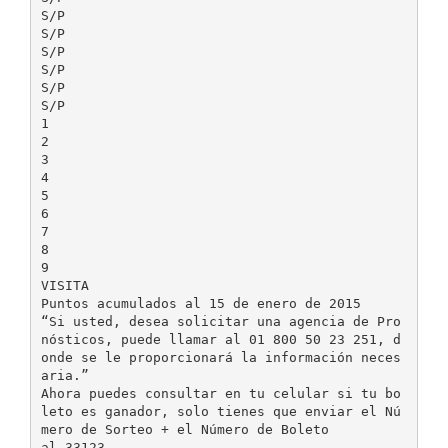
S/P
S/P
S/P
S/P
S/P
S/P
1
2
3
4
5
6
7
8
9
VISITA
Puntos acumulados al 15 de enero de 2015
“Si usted, desea solicitar una agencia de Pro
nósticos, puede llamar al 01 800 50 23 251, d
onde se le proporcionará la información neces
aria.”
Ahora puedes consultar en tu celular si tu bo
leto es ganador, solo tienes que enviar el Nú
mero de Sorteo + el Número de Boleto
al 33123,