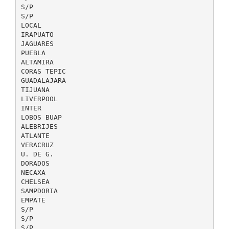
S/P
S/P
LOCAL
IRAPUATO
JAGUARES
PUEBLA
ALTAMIRA
CORAS TEPIC
GUADALAJARA
TIJUANA
LIVERPOOL
INTER
LOBOS BUAP
ALEBRIJES
ATLANTE
VERACRUZ
U. DE G.
DORADOS
NECAXA
CHELSEA
SAMPDORIA
EMPATE
S/P
S/P
S/P