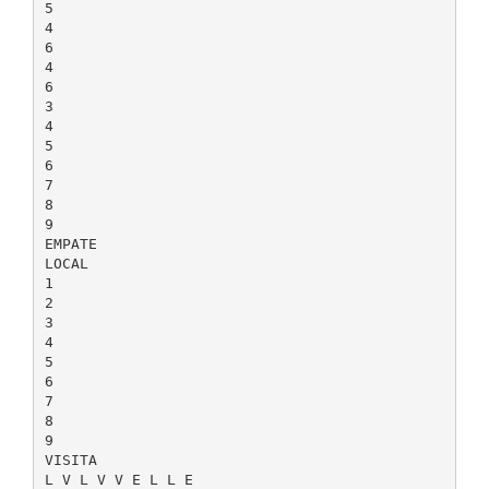
5
4
6
4
6
3
4
5
6
7
8
9
EMPATE
LOCAL
1
2
3
4
5
6
7
8
9
VISITA
L V L V V E L L E