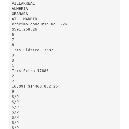
VILLARREAL
ALMERIA
GRANADA
ATL. MADRID
Próximo concurso No. 226
$591,258.26
6
7
8
Tris Clásico 17687
3
3
1
Tris Extra 17686
2
2
16,091 $1'466,852.25
9
S/P
S/P
S/P
S/P
S/P
S/P
S/P