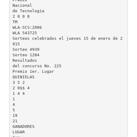
Nacional
de Tecnología
2 0 0 8
TM
WLA-SCS:2006
WLA 543725
Sorteos celebrados el jueves 15 de enero de 2
015
Sorteo 4939
Sorteo 1284
Resultados
del concurso No. 225
Premio 1er. Lugar
QUINIELAS
3 5 2
2 0$$ 4
1 4 4
1
4
5
19
21
GANADORES
LUGAR