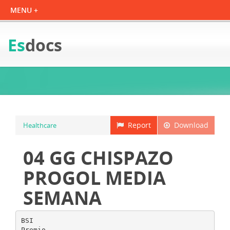
Es
docs
Report
Download
Healthcare
04 GG CHISPAZO
PROGOL MEDIA
SEMANA
BSI
Premio