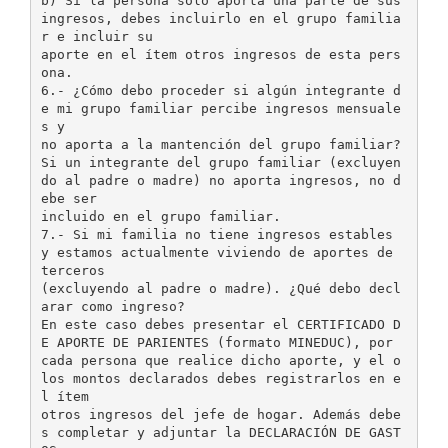
b) Si la persona sólo aporta una parte de sus
ingresos, debes incluirlo en el grupo familia
r e incluir su
aporte en el ítem otros ingresos de esta pers
ona.
6.- ¿Cómo debo proceder si algún integrante d
e mi grupo familiar percibe ingresos mensuale
s y
no aporta a la mantención del grupo familiar?
Si un integrante del grupo familiar (excluyen
do al padre o madre) no aporta ingresos, no d
ebe ser
incluido en el grupo familiar.
7.- Si mi familia no tiene ingresos estables
y estamos actualmente viviendo de aportes de
terceros
(excluyendo al padre o madre). ¿Qué debo decl
arar como ingreso?
En este caso debes presentar el CERTIFICADO D
E APORTE DE PARIENTES (formato MINEDUC), por
cada persona que realice dicho aporte, y el o
los montos declarados debes registrarlos en e
l ítem
otros ingresos del jefe de hogar. Además debe
s completar y adjuntar la DECLARACIÓN DE GAST