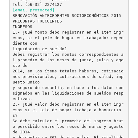
[email protected]
RENOVACIÓN ANTECEDENTES SOCIOECONÓMICOS 2015
PREGUNTAS FRECUENTES
INGRESOS
1.- ¿Qué monto debo registrar en el ítem ingr
esos, si el jefe de hogar es trabajador depen
diente con
liquidación de sueldo?
Debes registrar los montos correspondientes a
l promedio de los meses de junio, julio y ago
sto de
2014, en los ítems totales haberes, cotizacio
nes previsionales, cotizaciones de salud, imp
uesto único
y seguro de cesantía, en base a los datos con
signados en las liquidaciones de sueldos resp
ectivas.
2.- ¿Qué valor debo registrar en el ítem ingr
esos si el jefe de hogar trabaja a honorario
s?
Se debe calcular el promedio del ingreso brut
o percibido entre los meses de marzo y agosto
de 2014
y descontar un 30% de ese valor. El resultado