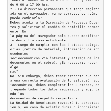
lunes a jueves de 9:00 a 18:00 hrs. y viernes
de 9:00 a 17:00 hrs.
2.- La dirección permanente que tengo registr
ada en el navegador, ya no corresponde ¿cómo
puedo cambiarla?
Debes acudir a la Dirección de Procesos Docen
tes y solicitar el cambio de domicilio perman
ente. En
la página del Navegador sólo puedes modificar
tu domicilio como estudiante.
3.- Luego de cumplir con las 3 etapas obligat
orias (retiro de material, información de ant
ecedentes
socioeconómicos vía internet y entrega de los
documentos en el sobre), ¿Es necesario hacer
algo
más?
No. Sin embargo, debes tener presente que par
a una correcta evaluación de tu situación soc
ioeconómica, debes completar las 3 etapas, en
tregando todos los datos requeridos y adjunta
ndo los
documentos de respaldo respectivos.
La Unidad de Beneficios revisará tu acreditac
ión y, en caso de existir dudas o inconsisten