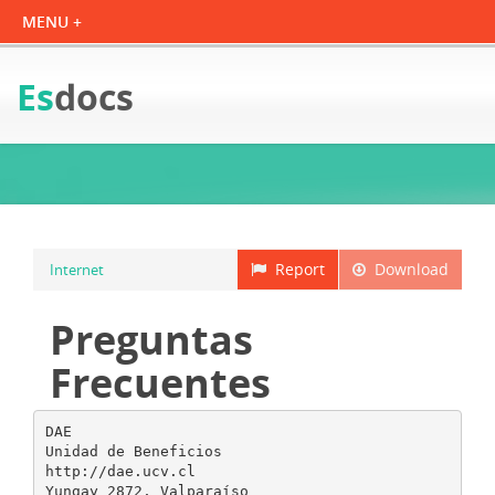
Es
docs
Report
Download
Internet
Preguntas
Frecuentes
DAE
Unidad de Beneficios
http://dae.ucv.cl
Yungay 2872, Valparaíso