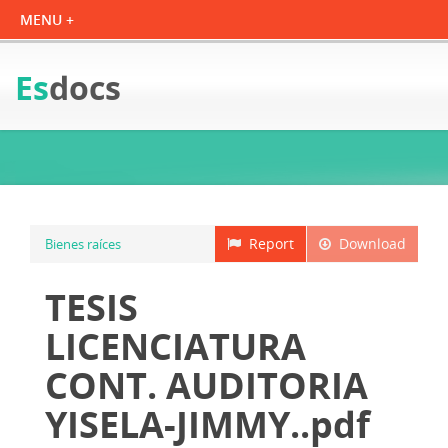
Es
docs
Report
Download
Bienes raíces
TESIS
LICENCIATURA
CONT. AUDITORIA
YISELA-JIMMY..pdf