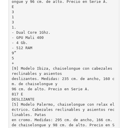
ongue y 96 cm. de alto. Precio en Serie A.
E
3
1
3
1.
- Dual Core 1Ghz.
- GPU Mali 400
- 4 Gb.
- 512 RAM
9”
5
+
[9] Modelo Ibiza, chaiselongue con cabezales
reclinables y asientos
deslizantes. Medidas: 235 cm. de ancho, 160 c
m. de chaiselongue y
96 cm. de alto. Precio en Serie A.
817 E
DESLIZANTE
[5] Modelo Palermo, chaiselongue con relax el
éctrico. Cabezales reclinables y asientos rec
linables. Patas
en cromo. Medidas: 295 cm. de ancho, 166 cm.
de chaiselongue y 98 cm. de alto. Precio en S