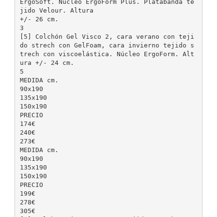
ErgoSoft. Núcleo ErgoForm Plus. Platabanda te
jido Velour. Altura
+/- 26 cm.
3
[5] Colchón Gel Visco 2, cara verano con teji
do strech con GelFoam, cara invierno tejido s
trech con viscoelástica. Núcleo ErgoForm. Alt
ura +/- 24 cm.
5
MEDIDA cm.
90x190
135x190
150x190
PRECIO
174€
240€
273€
MEDIDA cm.
90x190
135x190
150x190
PRECIO
199€
278€
305€