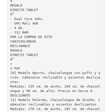
4
REGALO
DIRECTO TABLET
9”
- Dual Core 1Ghz.
- GPU Mali 400
- 4 Gb.
- 512 RAM
POR LA COMPRA DE ESTE
CHAISSELONGUE
RECLINABLE
REGALO
DIRECTO TABLET
9”
+
2 PUF
[8] Modelo Oporto, chaiselongue con puffs y a
rcón. Cabezales reclinable y asientos desliza
ntes.
Medidas: 235 cm. de ancho, 160 cm. de chaisel
ongue y 96 cm. de alto. Precio en Serie A.
DESLIZANTE
[4] Modelo Palermo, chaiselongue de diseño. C
abezales reclinables y asientos deslizantes.
Medidas: 278 cm. de ancho, 185 cm. de chaisel