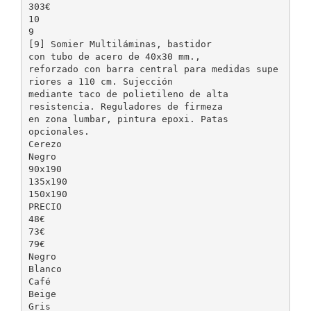
303€
10
9
[9] Somier Multiláminas, bastidor
con tubo de acero de 40x30 mm.,
reforzado con barra central para medidas supe
riores a 110 cm. Sujección
mediante taco de polietileno de alta
resistencia. Reguladores de firmeza
en zona lumbar, pintura epoxi. Patas
opcionales.
Cerezo
Negro
90x190
135x190
150x190
PRECIO
48€
73€
79€
Negro
Blanco
Café
Beige
Gris