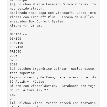
[1] Colchón Muelle Ensacado Visco 2 Caras, fu
nda tejido strech,
acolchado tapa-tapa con Viscosoft. Capas inte
riores con ErgoSoft Plus. Carcasa de muelles
ensacados Box Confort System.
Altura +/- 25 cm.
1
MEDIDA cm.
90x190
135x190
150x190
PRECIO
229€
325€
359€
[2] Colchón Ergonómico GelFoam, núcleo visco,
tapa superior
tejido strech y GelFoam, cara inferior tejido
3D ActiDry. Núcleo
BiForm con viscoelástica. Platabanda con teji
do 3D. Altura +/- 27
cm.
2
[4] Colchón Visco, tejido strech con tratamie