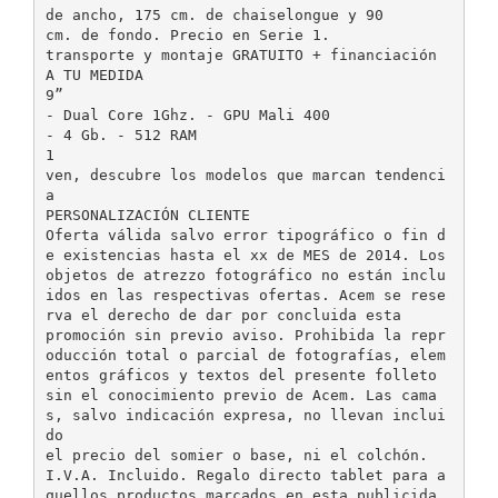
de ancho, 175 cm. de chaiselongue y 90
cm. de fondo. Precio en Serie 1.
transporte y montaje GRATUITO + financiación
A TU MEDIDA
9”
- Dual Core 1Ghz. - GPU Mali 400
- 4 Gb. - 512 RAM
1
ven, descubre los modelos que marcan tendenci
a
PERSONALIZACIÓN CLIENTE
Oferta válida salvo error tipográfico o fin d
e existencias hasta el xx de MES de 2014. Los
objetos de atrezzo fotográfico no están inclu
idos en las respectivas ofertas. Acem se rese
rva el derecho de dar por concluida esta
promoción sin previo aviso. Prohibida la repr
oducción total o parcial de fotografías, elem
entos gráficos y textos del presente folleto
sin el conocimiento previo de Acem. Las cama
s, salvo indicación expresa, no llevan inclui
do
el precio del somier o base, ni el colchón.
I.V.A. Incluido. Regalo directo tablet para a
quellos productos marcados en esta publicida