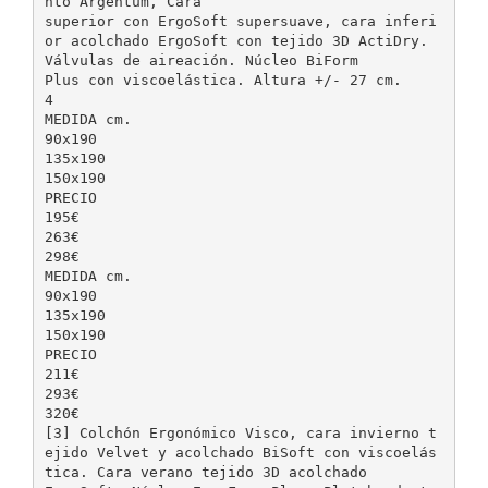
nto Argentum, Cara
superior con ErgoSoft supersuave, cara inferi
or acolchado ErgoSoft con tejido 3D ActiDry.
Válvulas de aireación. Núcleo BiForm
Plus con viscoelástica. Altura +/- 27 cm.
4
MEDIDA cm.
90x190
135x190
150x190
PRECIO
195€
263€
298€
MEDIDA cm.
90x190
135x190
150x190
PRECIO
211€
293€
320€
[3] Colchón Ergonómico Visco, cara invierno t
ejido Velvet y acolchado BiSoft con viscoelás
tica. Cara verano tejido 3D acolchado