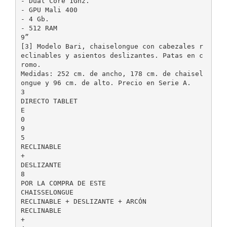
- Dual Core 1Ghz.
- GPU Mali 400
- 4 Gb.
- 512 RAM
9”
[3] Modelo Bari, chaiselongue con cabezales r
eclinables y asientos deslizantes. Patas en c
romo.
Medidas: 252 cm. de ancho, 178 cm. de chaisel
ongue y 96 cm. de alto. Precio en Serie A.
3
DIRECTO TABLET
E
0
9
5
RECLINABLE
+
DESLIZANTE
8
POR LA COMPRA DE ESTE
CHAISSELONGUE
RECLINABLE + DESLIZANTE + ARCÓN
RECLINABLE
+