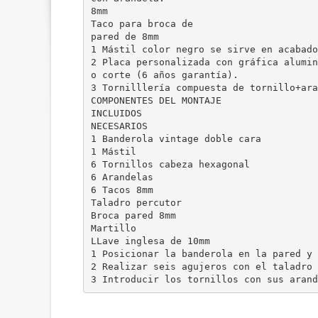
8mm
Taco para broca de
pared de 8mm
1 Mástil color negro se sirve en acabado
2 Placa personalizada con gráfica alumin
o corte (6 años garantía).
3 Tornilllería compuesta de tornillo+ara
COMPONENTES DEL MONTAJE
INCLUIDOS
NECESARIOS
1 Banderola vintage doble cara
1 Mástil
6 Tornillos cabeza hexagonal
6 Arandelas
6 Tacos 8mm
Taladro percutor
Broca pared 8mm
Martillo
LLave inglesa de 10mm
1 Posicionar la banderola en la pared y 
2 Realizar seis agujeros con el taladro 