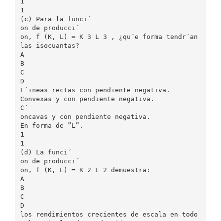
1
1
(c) Para la funci´
on de producci´
on, f (K, L) = K 3 L 3 , ¿qu´e forma tendr´an
las isocuantas?
A
B
C
D
L´ıneas rectas con pendiente negativa.
Convexas y con pendiente negativa.
C´
oncavas y con pendiente negativa.
En forma de ”L”.
1
1
(d) La funci´
on de producci´
on, f (K, L) = K 2 L 2 demuestra:
A
B
C
D
los rendimientos crecientes de escala en todo