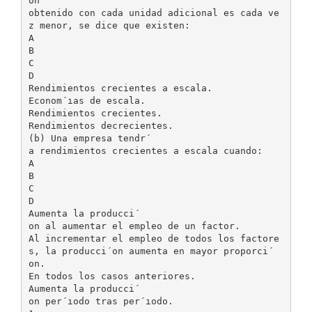
on
obtenido con cada unidad adicional es cada ve
z menor, se dice que existen:
A
B
C
D
Rendimientos crecientes a escala.
Econom´ıas de escala.
Rendimientos crecientes.
Rendimientos decrecientes.
(b) Una empresa tendr´
a rendimientos crecientes a escala cuando:
A
B
C
D
Aumenta la producci´
on al aumentar el empleo de un factor.
Al incrementar el empleo de todos los factore
s, la producci´on aumenta en mayor proporci´
on.
En todos los casos anteriores.
Aumenta la producci´
on per´ıodo tras per´ıodo.