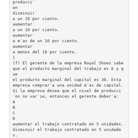
producci´
on
disminuir´
a un 10 por ciento.
aumentar´
a un 10 por ciento.
aumentar´
a m´as de un 10 por ciento.
aumentar´
a menos del 10 por ciento.
1
(f) El gerente de la empresa Royal Shoes sabe
que el producto marginal del trabajo es 6 y q
ue
el producto marginal del capital es 30. Esta
empresa comprar´a una unidad m´as de capital.
Si la empresa desea que el nivel de producci
´on no var´ıe, entonces el gerente deber´a:
A
B
C
D
aumentar el trabajo contratado en 5 unidades.
disminuir el trabajo contratado en 5 unidade
s.