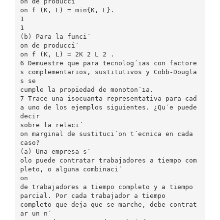
on de producci´
on f (K, L) = min{K, L}.
1
1
(b) Para la funci´
on de producci´
on f (K, L) = 2K 2 L 2 .
6 Demuestre que para tecnolog´ıas con factore
s complementarios, sustitutivos y Cobb-Dougla
s se
cumple la propiedad de monoton´ıa.
7 Trace una isocuanta representativa para cad
a uno de los ejemplos siguientes. ¿Qu´e puede
decir
sobre la relaci´
on marginal de sustituci´on t´ecnica en cada
caso?
(a) Una empresa s´
olo puede contratar trabajadores a tiempo com
pleto, o alguna combinaci´
on
de trabajadores a tiempo completo y a tiempo
parcial. Por cada trabajador a tiempo
completo que deja que se marche, debe contrat
ar un n´