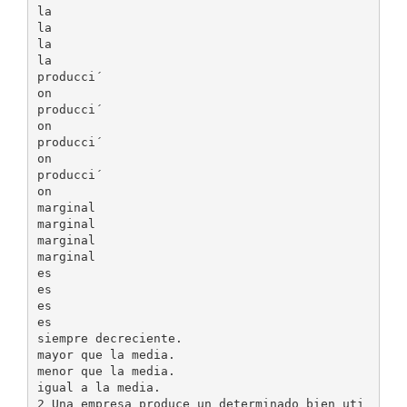
la
la
la
la
producci´
on
producci´
on
producci´
on
producci´
on
marginal
marginal
marginal
marginal
es
es
es
es
siempre decreciente.
mayor que la media.
menor que la media.
igual a la media.
2 Una empresa produce un determinado bien uti