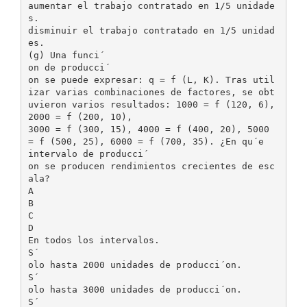
aumentar el trabajo contratado en 1/5 unidade
s.
disminuir el trabajo contratado en 1/5 unidad
es.
(g) Una funci´
on de producci´
on se puede expresar: q = f (L, K). Tras util
izar varias combinaciones de factores, se obt
uvieron varios resultados: 1000 = f (120, 6),
2000 = f (200, 10),
3000 = f (300, 15), 4000 = f (400, 20), 5000
= f (500, 25), 6000 = f (700, 35). ¿En qu´e
intervalo de producci´
on se producen rendimientos crecientes de esc
ala?
A
B
C
D
En todos los intervalos.
S´
olo hasta 2000 unidades de producci´on.
S´
olo hasta 3000 unidades de producci´on.
S´