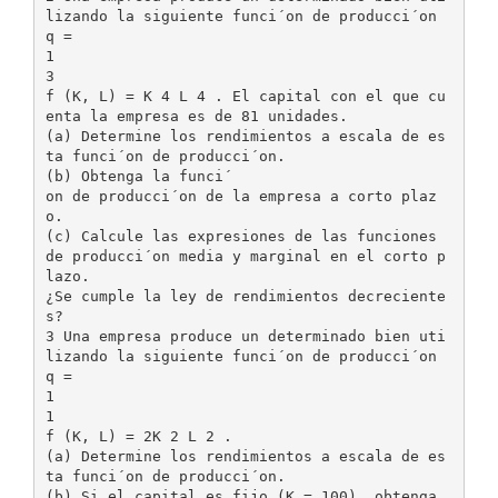
lizando la siguiente funci´on de producci´on
q =
1
3
f (K, L) = K 4 L 4 . El capital con el que cu
enta la empresa es de 81 unidades.
(a) Determine los rendimientos a escala de es
ta funci´on de producci´on.
(b) Obtenga la funci´
on de producci´on de la empresa a corto plaz
o.
(c) Calcule las expresiones de las funciones
de producci´on media y marginal en el corto p
lazo.
¿Se cumple la ley de rendimientos decreciente
s?
3 Una empresa produce un determinado bien uti
lizando la siguiente funci´on de producci´on
q =
1
1
f (K, L) = 2K 2 L 2 .
(a) Determine los rendimientos a escala de es
ta funci´on de producci´on.
(b) Si el capital es fijo (K = 100), obtenga