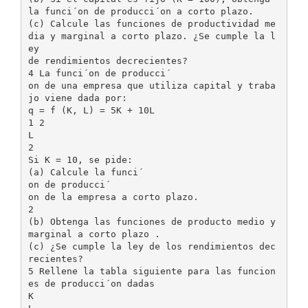
la funci´on de producci´on a corto plazo.
(c) Calcule las funciones de productividad me
dia y marginal a corto plazo. ¿Se cumple la l
ey
de rendimientos decrecientes?
4 La funci´on de producci´
on de una empresa que utiliza capital y traba
jo viene dada por:
q = f (K, L) = 5K + 10L
1 2
L
2
Si K = 10, se pide:
(a) Calcule la funci´
on de producci´
on de la empresa a corto plazo.
2
(b) Obtenga las funciones de producto medio y
marginal a corto plazo .
(c) ¿Se cumple la ley de los rendimientos dec
recientes?
5 Rellene la tabla siguiente para las funcion
es de producci´on dadas
K