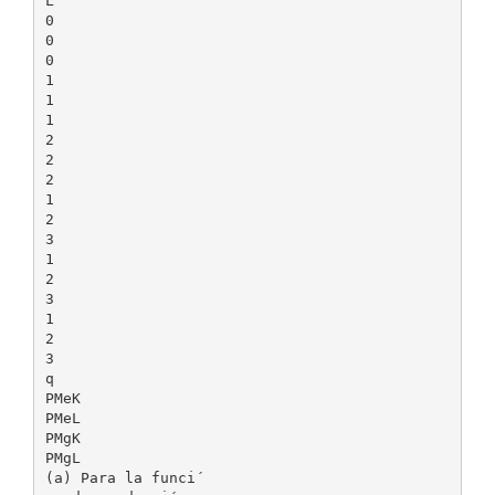
L
0
0
0
1
1
1
2
2
2
1
2
3
1
2
3
1
2
3
q
PMeK
PMeL
PMgK
PMgL
(a) Para la funci´