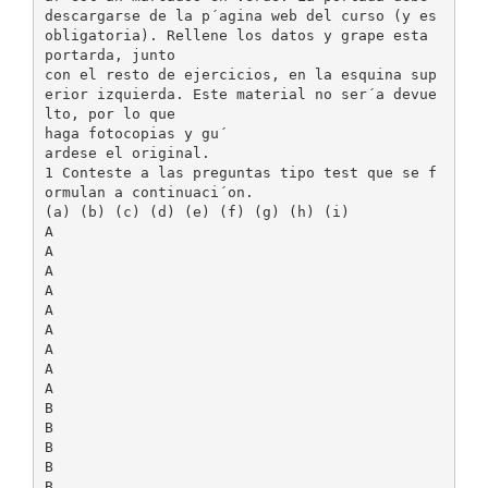
descargarse de la p´agina web del curso (y es
obligatoria). Rellene los datos y grape esta
portarda, junto
con el resto de ejercicios, en la esquina sup
erior izquierda. Este material no ser´a devue
lto, por lo que
haga fotocopias y gu´
ardese el original.
1 Conteste a las preguntas tipo test que se f
ormulan a continuaci´on.
(a) (b) (c) (d) (e) (f) (g) (h) (i)
A
A
A
A
A
A
A
A
A
B
B
B
B
B