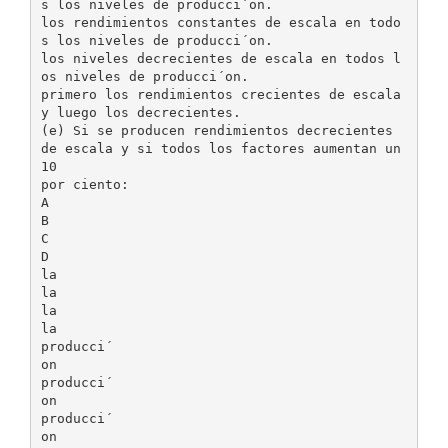
s los niveles de producci´on.
los rendimientos constantes de escala en todo
s los niveles de producci´on.
los niveles decrecientes de escala en todos l
os niveles de producci´on.
primero los rendimientos crecientes de escala
y luego los decrecientes.
(e) Si se producen rendimientos decrecientes
de escala y si todos los factores aumentan un
10
por ciento:
A
B
C
D
la
la
la
la
producci´
on
producci´
on
producci´
on