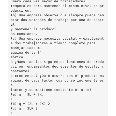
umero cada vez mayor de trabajadores
temporales para mantener el mismo nivel de pr
oducci´on.
(b) Una empresa observa que siempre puede cam
biar dos unidades de trabajo por una de capit
al
y mantener la producci´
on constante.
(c) Una empresa necesita capital y exactament
e dos trabajadores a tiempo completo para
manejar cada m´
aquina de la f´
abrica.
8 ¿Muestran las siguientes funciones de produ
cci´on rendimientos decrecientes de escala, c
onstantes
o crecientes? ¿Qu´e ocurre con el producto ma
rginal de cada factor cuando se incrementa es
e
factor y se mantiene constante el otro?
(a) q = 3L + 7K.
1
(b) q = (2L + 2K) 2 .
(c) q = 3LK 2
1