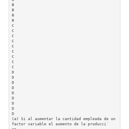
B
B
B
B
C
C
C
C
C
C
C
C
C
D
D
D
D
D
D
D
D
D
(a) Si al aumentar la cantidad empleada de un
factor variable el aumento de la producci´