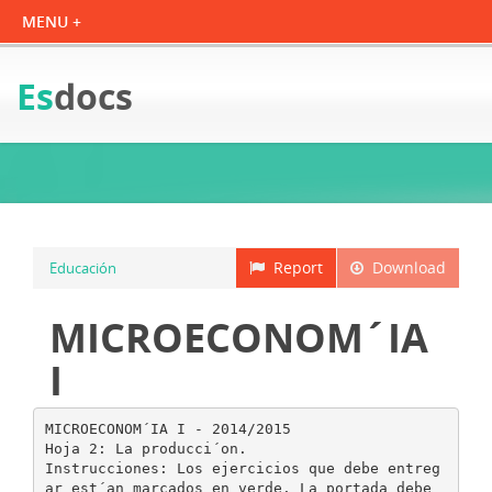
Es
docs
Report
Download
Educación
MICROECONOM´IA
I
MICROECONOM´IA I - 2014/2015
Hoja 2: La producci´on.
Instrucciones: Los ejercicios que debe entreg
ar est´an marcados en verde. La portada debe