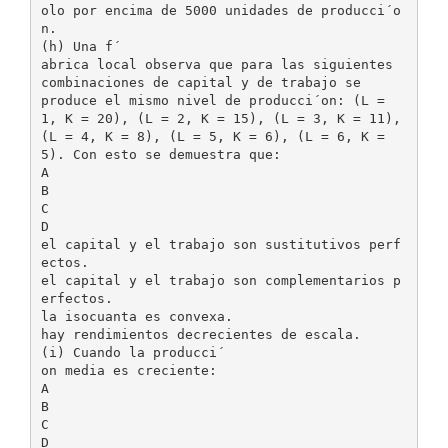
olo por encima de 5000 unidades de producci´o
n.
(h) Una f´
abrica local observa que para las siguientes
combinaciones de capital y de trabajo se
produce el mismo nivel de producci´on: (L =
1, K = 20), (L = 2, K = 15), (L = 3, K = 11),
(L = 4, K = 8), (L = 5, K = 6), (L = 6, K =
5). Con esto se demuestra que:
A
B
C
D
el capital y el trabajo son sustitutivos perf
ectos.
el capital y el trabajo son complementarios p
erfectos.
la isocuanta es convexa.
hay rendimientos decrecientes de escala.
(i) Cuando la producci´
on media es creciente:
A
B
C
D