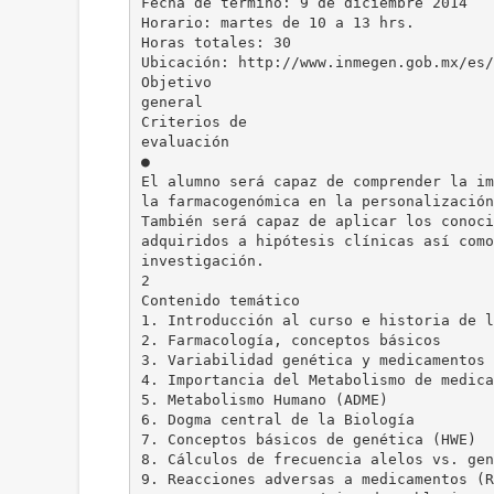
Fecha de término: 9 de diciembre 2014
Horario: martes de 10 a 13 hrs.
Horas totales: 30
Ubicación: http://www.inmegen.gob.mx/es/
Objetivo
general
Criterios de
evaluación
●
El alumno será capaz de comprender la im
la farmacogenómica en la personalización
También será capaz de aplicar los conoci
adquiridos a hipótesis clínicas así como
investigación.
2
Contenido temático
1. Introducción al curso e historia de l
2. Farmacología, conceptos básicos
3. Variabilidad genética y medicamentos
4. Importancia del Metabolismo de medica
5. Metabolismo Humano (ADME)
6. Dogma central de la Biología
7. Conceptos básicos de genética (HWE)
8. Cálculos de frecuencia alelos vs. gen
9. Reacciones adversas a medicamentos (R