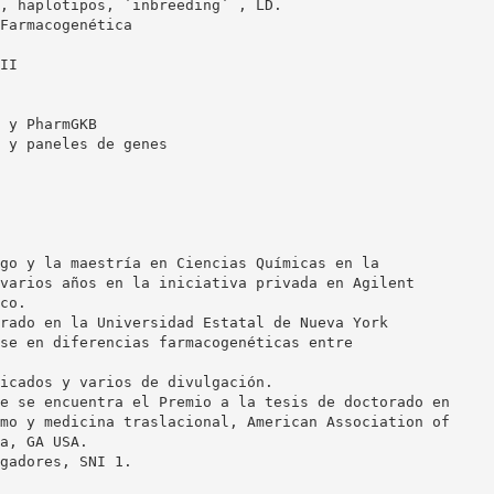
, haplotipos, ´inbreeding´ , LD.
Farmacogenética
II
 y PharmGKB
 y paneles de genes
go y la maestría en Ciencias Químicas en la
varios años en la iniciativa privada en Agilent
co.
rado en la Universidad Estatal de Nueva York
se en diferencias farmacogenéticas entre
icados y varios de divulgación.
e se encuentra el Premio a la tesis de doctorado en
mo y medicina traslacional, American Association of
a, GA USA.
gadores, SNI 1.