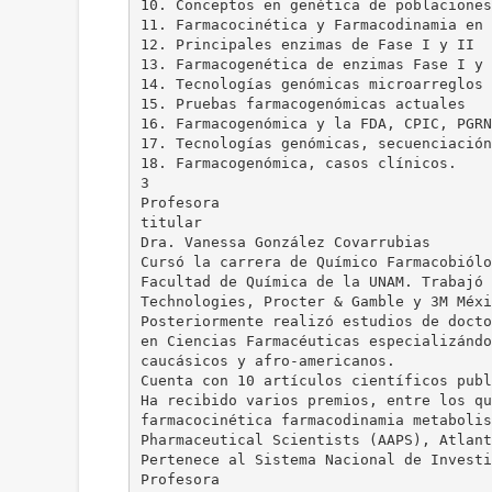
10. Conceptos en genética de poblaciones
11. Farmacocinética y Farmacodinamia en 
12. Principales enzimas de Fase I y II
13. Farmacogenética de enzimas Fase I y 
14. Tecnologías genómicas microarreglos
15. Pruebas farmacogenómicas actuales
16. Farmacogenómica y la FDA, CPIC, PGRN
17. Tecnologías genómicas, secuenciación
18. Farmacogenómica, casos clínicos.
3
Profesora
titular
Dra. Vanessa González Covarrubias
Cursó la carrera de Químico Farmacobiólo
Facultad de Química de la UNAM. Trabajó 
Technologies, Procter & Gamble y 3M Méxi
Posteriormente realizó estudios de docto
en Ciencias Farmacéuticas especializándo
caucásicos y afro-americanos.
Cuenta con 10 artículos científicos publ
Ha recibido varios premios, entre los qu
farmacocinética farmacodinamia metabolis
Pharmaceutical Scientists (AAPS), Atlant
Pertenece al Sistema Nacional de Investi
Profesora