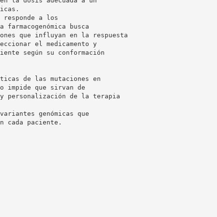
en la dosis adecuada a un
icas.
 responde a los
a farmacogenómica busca
ones que influyan en la respuesta
eccionar el medicamento y
iente según su conformación
ticas de las mutaciones en
o impide que sirvan de
y personalización de la terapia
variantes genómicas que
n cada paciente.