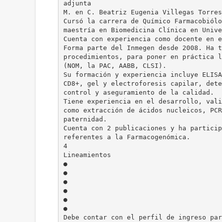
adjunta
M. en C. Beatriz Eugenia Villegas Torres
Cursó la carrera de Químico Farmacobiólo
maestría en Biomedicina Clínica en Unive
Cuenta con experiencia como docente en e
Forma parte del Inmegen desde 2008. Ha t
procedimientos, para poner en práctica l
(NOM, la PAC, AABB, CLSI).
Su formación y experiencia incluye ELISA
CD8+, gel y electroforesis capilar, dete
control y aseguramiento de la calidad.
Tiene experiencia en el desarrollo, vali
como extracción de ácidos nucleicos, PCR
paternidad.
Cuenta con 2 publicaciones y ha particip
referentes a la Farmacogenómica.
4
Lineamientos
●
●
●
●
●
●
Debe contar con el perfil de ingreso par