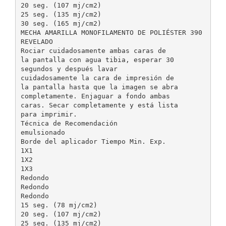
20 seg. (107 mj/cm2)
25 seg. (135 mj/cm2)
30 seg. (165 mj/cm2)
MECHA AMARILLA MONOFILAMENTO DE POLIÉSTER 390
REVELADO
Rociar cuidadosamente ambas caras de
la pantalla con agua tibia, esperar 30
segundos y después lavar
cuidadosamente la cara de impresión de
la pantalla hasta que la imagen se abra
completamente. Enjaguar a fondo ambas
caras. Secar completamente y está lista
para imprimir.
Técnica de Recomendación
emulsionado
Borde del aplicador Tiempo Min. Exp.
1X1
1X2
1X3
Redondo
Redondo
Redondo
15 seg. (78 mj/cm2)
20 seg. (107 mj/cm2)
25 seg. (135 mj/cm2)