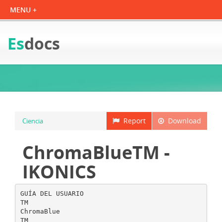
Es
docs
Report
Download
Ciencia
ChromaBlueTM -
IKONICS
GUÍA DEL USUARIO
TM
ChromaBlue
TM