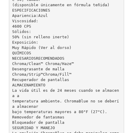
(disponible únicamente en fórmula teñida)
ESPECIFICACIONES
Apariencia:Azul
Viscosidad:
4600 CPS
Sólidos:
50% (sin relleno inerte)
Exposición:
Muy Rápido (Ver al dorso)
QUÍMICOS
NECESARIOSRECOMENDADOS
Chroma/Clean™ Chroma/Haze™
Desengrasante de malla
Chroma/Strip™Chroma/Fill™
Recuperador de pantallas
ALMACENAMIENTO
La vida útil es de 24 meses cuando se almacen
a a
temperatura ambiente. ChromaBlue no se deberí
a almacenar
bajo temperaturas mayores a 80°F (27°C).
Removedor de fantasmas
Bloqueador de pantalla
SEGURIDAD Y MANEJO