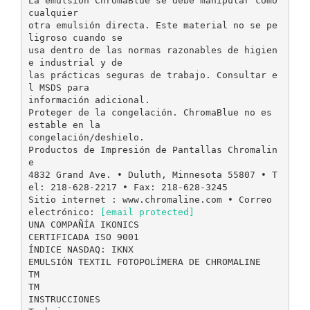
La emulsión ChromaBlue se debe manipular como
cualquier
otra emulsión directa. Este material no se pe
ligroso cuando se
usa dentro de las normas razonables de higien
e industrial y de
las prácticas seguras de trabajo. Consultar e
l MSDS para
información adicional.
Proteger de la congelación. ChromaBlue no es
estable en la
congelación/deshielo.
Productos de Impresión de Pantallas Chromalin
e
4832 Grand Ave. • Duluth, Minnesota 55807 • T
el: 218-628-2217 • Fax: 218-628-3245
Sitio internet : www.chromaline.com • Correo
electrónico:
[email protected]
UNA COMPAÑÍA IKONICS
CERTIFICADA ISO 9001
ÍNDICE NASDAQ: IKNX
EMULSIÓN TEXTIL FOTOPOLÍMERA DE CHROMALINE
TM
TM
INSTRUCCIONES