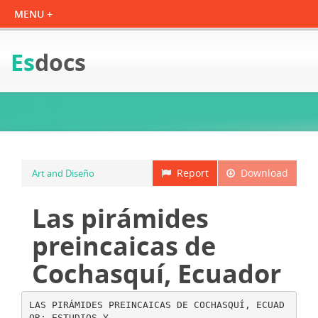
Es
docs
Report
Download
Art and Diseño
Las pirámides
preincaicas de
Cochasquí, Ecuador
LAS PIRÁMIDES PREINCAICAS DE COCHASQUÍ, ECUAD
OR: ESTUDIOS Y