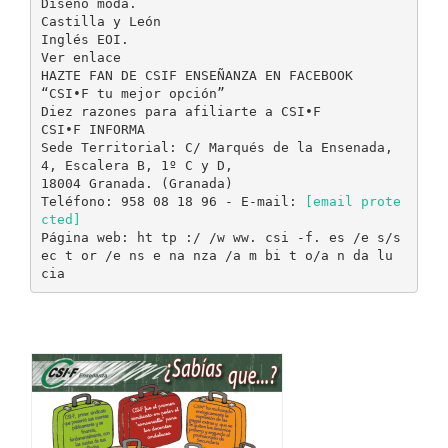
[email prote
cted]
Página web: ht tp :/ /w ww. csi -f. es /e s/s
ec t or /e ns e na nza /a m bi t o/a n da lu