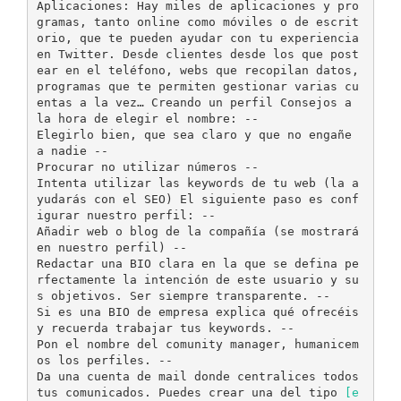
Aplicaciones: Hay miles de aplicaciones y pro
gramas, tanto online como móviles o de escrit
orio, que te pueden ayudar con tu experiencia
en Twitter. Desde clientes desde los que post
ear en el teléfono, webs que recopilan datos,
programas que te permiten gestionar varias cu
entas a la vez… Creando un perfil Consejos a
la hora de elegir el nombre: -­‐
Elegirlo bien, que sea claro y que no engañe
a nadie -­‐
Procurar no utilizar números -­‐
Intenta utilizar las keywords de tu web (la a
yudarás con el SEO) El siguiente paso es conf
igurar nuestro perfil: -­‐
Añadir web o blog de la compañía (se mostrará
en nuestro perfil) -­‐
Redactar una BIO clara en la que se defina pe
rfectamente la intención de este usuario y su
s objetivos. Ser siempre transparente. -­‐
Si es una BIO de empresa explica qué ofrecéis
y recuerda trabajar tus keywords. -­‐
Pon el nombre del comunity manager, humanicem
os los perfiles. -­‐
Da una cuenta de mail donde centralices todos
tus comunicados. Puedes crear una del tipo
[e