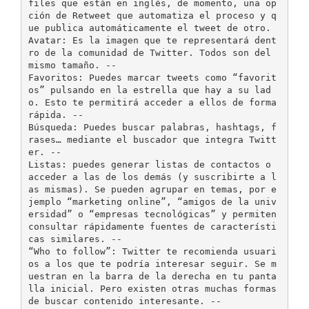
files que están en inglés, de momento, una op
ción de Retweet que automatiza el proceso y q
ue publica automáticamente el tweet de otro.
Avatar: Es la imagen que te representará dent
ro de la comunidad de Twitter. Todos son del
mismo tamaño. -­‐
Favoritos: Puedes marcar tweets como “favorit
os” pulsando en la estrella que hay a su lad
o. Esto te permitirá acceder a ellos de forma
rápida. -­‐
Búsqueda: Puedes buscar palabras, hashtags, f
rases… mediante el buscador que integra Twitt
er. -­‐
Listas: puedes generar listas de contactos o
acceder a las de los demás (y suscribirte a l
as mismas). Se pueden agrupar en temas, por e
jemplo “marketing online”, “amigos de la univ
ersidad” o “empresas tecnológicas” y permiten
consultar rápidamente fuentes de característi
cas similares. -­‐
“Who to follow”: Twitter te recomienda usuari
os a los que te podría interesar seguir. Se m
uestran en la barra de la derecha en tu panta
lla inicial. Pero existen otras muchas formas
de buscar contenido interesante. -­‐