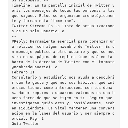
os followers. -­‐
Timeline: En tu pantalla inicial de Twitter v
erás los mensajes de todas las personas a las
que sigues. Estos se organizan cronológicamen
te y forman esta “timeline”. -­‐
Twitter Stream: Es la lista de actualizacione
s de un solo usuario. o
-­‐
@Reply: Herramienta esencial para comenzar un
a relación con algún miembro de Twitter. Es u
n mensaje público a otro usuario y que se mue
stra en su página de replies (que está en la
barra de la derecha de Twitter con el formato
@nombredeusuario). o
Febrero 11
Consultarlo y estudiarlo nos ayuda a descubri
r qué le gusta y qué no, sus hábitos, qué int
ereses tiene, cómo interacciona con los demá
s… Hacer replies a usuarios valiosos es una b
uena forma de que se fijen en ti. Seguro que
investigarán quién eres y, posiblemente, acab
en siguiéndote. Es vital mantener una convers
ación en la línea del usuario y ser siempre c
ordial. Pág. 1
Guía Twitter