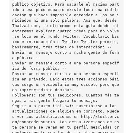
público objetivo. Para sacarle el máximo part
ido a ese poco espacio existe toda una codifi
cación que hace imposible entender a los no i
niciados ni una sólo palabra. Así que, desde
Thatzad.com, te ofrecemos esta guía donde int
entaremos explicar cuatro ideas para no volve
rse loco en el mundo Twitter. Vocabulario bás
ico e introducción a Twitter Twitter permite,
básicamente, tres tipos de interacción: -­‐
Enviar un mensaje corto a mucha gente de form
a pública -­‐
Enviar un mensaje corto a una persona específ
ica de forma pública -­‐
Enviar un mensaje corto a una persona específ
ica en privado. Bajo estas tres acciones bási
cas surge un vocabulario muy escueto pero que
es imprescindible dominar. -­‐
Followers: son tus seguidores. Cuantos más te
ngas a más gente llegará tu mensaje. -­‐
Seguir a alguien (follow): suscribirse a las
actualizaciones de alguien en concreto. Puede
s ver sus actualizaciones en http://twitter.c
om/nombredeusuario. Las actualizaciones de es
ta persona se verán en tu perfil mezcladas cr
onológicamente con las de las otras personas