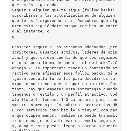
que estás siguiendo. -­‐
Seguir a alguien que te sigue (follow back):
suscribirse a las actualizaciones de alguien
que te está siguiendo a ti. Descubres que alg
uien está siguiéndote porque recibes un corre
o al instante. o
o
-­‐
Consejo: seguir a las personas adecuadas (pre
scriptores, usuarios activos, líderes de opin
ión…) y que se den cuenta de que los seguimos
es una buena forma de ganar “follow backs”. C
onsejo 2: es importante tener un contenido at
ractivo para afianzar esos follow backs. Si a
lguien consulta tu perfil para decidir si te
sigue o no tienes que atrapar su interés. Por
tanto, hay que empezar esta estrategia cuando
tengamos un estilo y un perfil atractivo. Upd
ate (tweet): tenemos 140 caracteres para tran
smitir un mensaje. Es habitual acortar las UR
L con servicios como bit.ly o tinyurl.com par
a que ocupen menos. También se puede transmit
ir un mensaje mediante varios tweets seguido
s, aunque esto puede llegar a cargar a nuestr