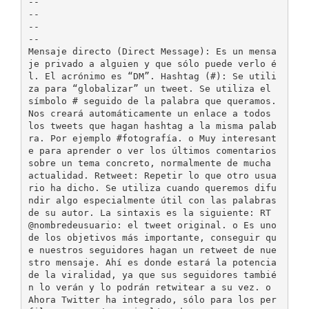
-­‐
-­‐
-­‐
-­‐
Mensaje directo (Direct Message): Es un mensa
je privado a alguien y que sólo puede verlo é
l. El acrónimo es “DM”. Hashtag (#): Se utili
za para “globalizar” un tweet. Se utiliza el
símbolo # seguido de la palabra que queramos.
Nos creará automáticamente un enlace a todos
los tweets que hagan hashtag a la misma palab
ra. Por ejemplo #fotografía. o Muy interesant
e para aprender o ver los últimos comentarios
sobre un tema concreto, normalmente de mucha
actualidad. Retweet: Repetir lo que otro usua
rio ha dicho. Se utiliza cuando queremos difu
ndir algo especialmente útil con las palabras
de su autor. La sintaxis es la siguiente: RT
@nombredeusuario: el tweet original. o Es uno
de los objetivos más importante, conseguir qu
e nuestros seguidores hagan un retweet de nue
stro mensaje. Ahí es donde estará la potencia
de la viralidad, ya que sus seguidores tambié
n lo verán y lo podrán retwitear a su vez. o
Ahora Twitter ha integrado, sólo para los per