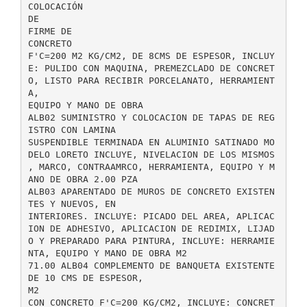
COLOCACIÓN
DE
FIRME DE
CONCRETO
F'C=200 M2 KG/CM2, DE 8CMS DE ESPESOR, INCLUY
E: PULIDO CON MAQUINA, PREMEZCLADO DE CONCRET
O, LISTO PARA RECIBIR PORCELANATO, HERRAMIENT
A,
EQUIPO Y MANO DE OBRA
ALB02 SUMINISTRO Y COLOCACION DE TAPAS DE REG
ISTRO CON LAMINA
SUSPENDIBLE TERMINADA EN ALUMINIO SATINADO MO
DELO LORETO INCLUYE, NIVELACION DE LOS MISMOS
, MARCO, CONTRAAMRCO, HERRAMIENTA, EQUIPO Y M
ANO DE OBRA 2.00 PZA
ALB03 APARENTADO DE MUROS DE CONCRETO EXISTEN
TES Y NUEVOS, EN
INTERIORES. INCLUYE: PICADO DEL AREA, APLICAC
ION DE ADHESIVO, APLICACION DE REDIMIX, LIJAD
O Y PREPARADO PARA PINTURA, INCLUYE: HERRAMIE
NTA, EQUIPO Y MANO DE OBRA M2
71.00 ALB04 COMPLEMENTO DE BANQUETA EXISTENTE
DE 10 CMS DE ESPESOR,
M2
CON CONCRETO F'C=200 KG/CM2, INCLUYE: CONCRET