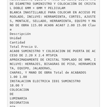
DE DIAMETRO SUMINISTRO Y COLOCACIÓN DE CRISTA
L DOBLE 6MM + 6MM Y PELICULAM
BLANCA INASTILLABLE PARA COLOCAR EN ACCESO PE
RGOLADO, INCLUYE: HERRAMIENTA, CORTES, AJUSTE
S, MONTAJE, SELLADO, HERRAMIENTA, EQUIPO Y MA
NO DE OBRA 115.00 ACA06 ACA07 2.00 15.00 Clav
e
Descripción
Unidad
Cantidad
Total Precio U.
ACA08 SUMINISTRO Y COLOCACION DE PUERTA DE AC
CESO DE 2.20 X 2.4 MTSPZA
APROXIMADAMENTE DE CRISTAL TEMPLADO DE 9MM, I
NCLUYE: HERRAJES, BISAGRAS DE PISO, HERRAMIEN
TA, EQUIPO, JALADERAS,
CHAPAS, Y MANO DE OBRA Total de ACABADOS
1.00 1.00
INSTALACION ELECTRICA IE01 SUMINISTRO
18.00 Y
COLOCACION
DE
LUMINARIA
DECORATIVA
PZA