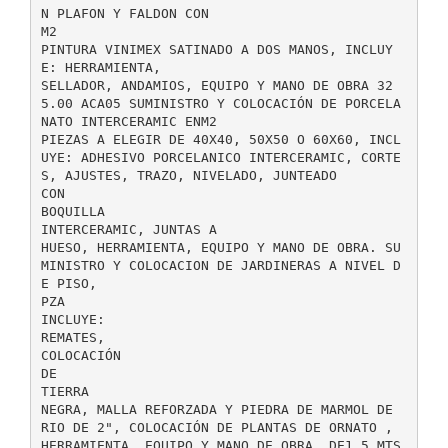
N PLAFON Y FALDON CON
M2
PINTURA VINIMEX SATINADO A DOS MANOS, INCLUY
E: HERRAMIENTA,
SELLADOR, ANDAMIOS, EQUIPO Y MANO DE OBRA 32
5.00 ACA05 SUMINISTRO Y COLOCACIÓN DE PORCELA
NATO INTERCERAMIC ENM2
PIEZAS A ELEGIR DE 40X40, 50X50 O 60X60, INCL
UYE: ADHESIVO PORCELANICO INTERCERAMIC, CORTE
S, AJUSTES, TRAZO, NIVELADO, JUNTEADO
CON
BOQUILLA
INTERCERAMIC, JUNTAS A
HUESO, HERRAMIENTA, EQUIPO Y MANO DE OBRA. SU
MINISTRO Y COLOCACION DE JARDINERAS A NIVEL D
E PISO,
PZA
INCLUYE:
REMATES,
COLOCACIÓN
DE
TIERRA
NEGRA, MALLA REFORZADA Y PIEDRA DE MARMOL DE
RIO DE 2", COLOCACIÓN DE PLANTAS DE ORNATO ,
HERRAMIENTA, EQUIPO Y MANO DE OBRA, DE1.5 MTS