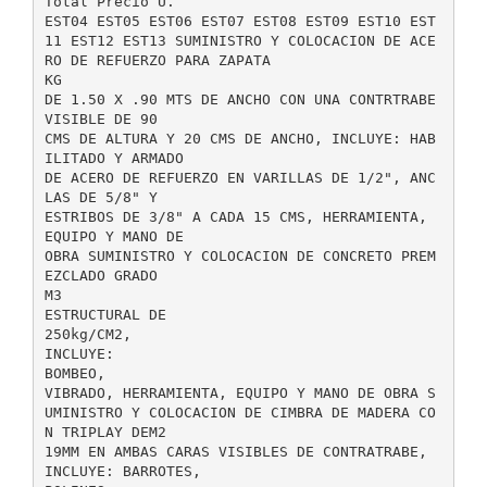
Total Precio U.
EST04 EST05 EST06 EST07 EST08 EST09 EST10 EST
11 EST12 EST13 SUMINISTRO Y COLOCACION DE ACE
RO DE REFUERZO PARA ZAPATA
KG
DE 1.50 X .90 MTS DE ANCHO CON UNA CONTRTRABE
VISIBLE DE 90
CMS DE ALTURA Y 20 CMS DE ANCHO, INCLUYE: HAB
ILITADO Y ARMADO
DE ACERO DE REFUERZO EN VARILLAS DE 1/2", ANC
LAS DE 5/8" Y
ESTRIBOS DE 3/8" A CADA 15 CMS, HERRAMIENTA,
EQUIPO Y MANO DE
OBRA SUMINISTRO Y COLOCACION DE CONCRETO PREM
EZCLADO GRADO
M3
ESTRUCTURAL DE
250kg/CM2,
INCLUYE:
BOMBEO,
VIBRADO, HERRAMIENTA, EQUIPO Y MANO DE OBRA S
UMINISTRO Y COLOCACION DE CIMBRA DE MADERA CO
N TRIPLAY DEM2
19MM EN AMBAS CARAS VISIBLES DE CONTRATRABE,
INCLUYE: BARROTES,