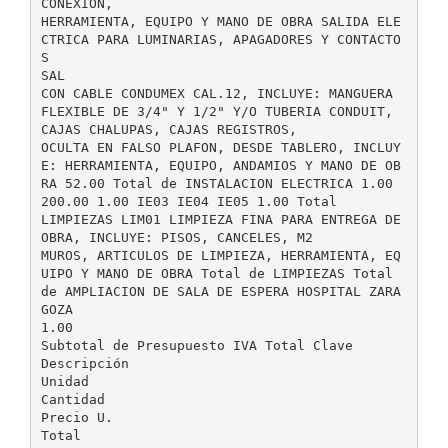
CONEXION,
HERRAMIENTA, EQUIPO Y MANO DE OBRA SALIDA ELE
CTRICA PARA LUMINARIAS, APAGADORES Y CONTACTO
S
SAL
CON CABLE CONDUMEX CAL.12, INCLUYE: MANGUERA
FLEXIBLE DE 3/4" Y 1/2" Y/O TUBERIA CONDUIT,
CAJAS CHALUPAS, CAJAS REGISTROS,
OCULTA EN FALSO PLAFON, DESDE TABLERO, INCLUY
E: HERRAMIENTA, EQUIPO, ANDAMIOS Y MANO DE OB
RA 52.00 Total de INSTALACION ELECTRICA 1.00
200.00 1.00 IE03 IE04 IE05 1.00 Total
LIMPIEZAS LIM01 LIMPIEZA FINA PARA ENTREGA DE
OBRA, INCLUYE: PISOS, CANCELES, M2
MUROS, ARTICULOS DE LIMPIEZA, HERRAMIENTA, EQ
UIPO Y MANO DE OBRA Total de LIMPIEZAS Total
de AMPLIACION DE SALA DE ESPERA HOSPITAL ZARA
GOZA
1.00
Subtotal de Presupuesto IVA Total Clave
Descripción
Unidad
Cantidad
Precio U.
Total