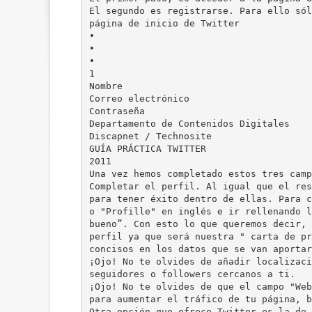
El segundo es registrarse. Para ello sól
página de inicio de Twitter
•
•
•
1
Nombre
Correo electrónico
Contraseña
Departamento de Contenidos Digitales
Discapnet / Technosite
GUÍA PRÁCTICA TWITTER
2011
Una vez hemos completado estos tres camp
Completar el perfil. Al igual que el res
para tener éxito dentro de ellas. Para c
o "Profille" en inglés e ir rellenando l
bueno”. Con esto lo que queremos decir, 
perfil ya que será nuestra " carta de pr
concisos en los datos que se van aportar
¡Ojo! No te olvides de añadir localizaci
seguidores o followers cercanos a ti.
¡Ojo! No te olvides de que el campo "Web
para aumentar el tráfico de tu página, b
Otra opción que ofrece Twitter es la de 