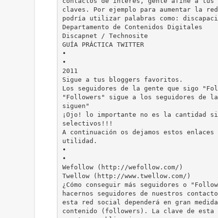
contactos de interés, gente afine a tus 
claves. Por ejemplo para aumentar la red
podría utilizar palabras como: discapaci
Departamento de Contenidos Digitales
Discapnet / Technosite
GUÍA PRÁCTICA TWITTER
•
•
2011
Sigue a tus bloggers favoritos.
Los seguidores de la gente que sigo "Fol
"Followers" sigue a los seguidores de la
siguen"
¡Ojo! lo importante no es la cantidad si
selectivos!!!
A continuación os dejamos estos enlaces 
utilidad.
•
•
Wefollow (http://wefollow.com/)
Twellow (http://www.twellow.com/)
¿Cómo conseguir más seguidores o "Follow
hacernos seguidores de nuestros contacto
esta red social dependerá en gran medida
contenido (followers). La clave de esta 