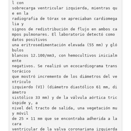
l con
sobrecarga ventricular izquierda, mientras qu
e en la
radiografia de tórax se apreciaban cardiomega
lia y
signos de redistribución de flujo en ambos ca
mpos pulmonares. El laboratorio detectó como
datos positivos
una eritrosedimentación elevada (55 mm) y gló
bulos
blancos 12.100/mm3, con hemocultivos inicialm
ente
negativos. Se realizó un ecocardiograma trans
torácico
que mostró incremento de los diámetros del ve
ntrículo
izquierdo (VI) (diámetro diastólico 61 mm, di
ámetro
sistólico 33 mm) y de la válvula aórtica tric
úspide y, a
nivel del tracto de salida, una vegetación mu
y móvil
de 25 × 11 mm que se encontraba adherida a la
cara
ventricular de la valva coronariana izquierda