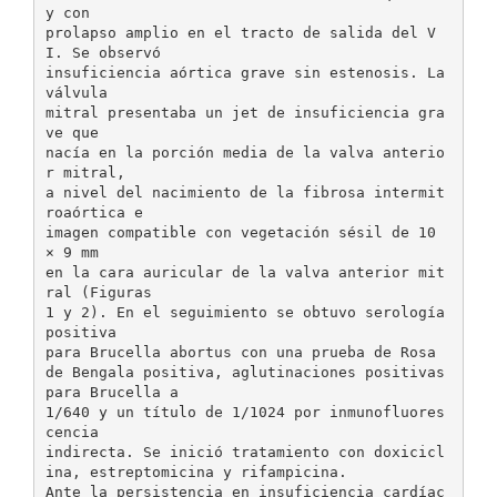
y con
prolapso amplio en el tracto de salida del V
I. Se observó
insuficiencia aórtica grave sin estenosis. La
válvula
mitral presentaba un jet de insuficiencia gra
ve que
nacía en la porción media de la valva anterio
r mitral,
a nivel del nacimiento de la fibrosa intermit
roaórtica e
imagen compatible con vegetación sésil de 10
× 9 mm
en la cara auricular de la valva anterior mit
ral (Figuras
1 y 2). En el seguimiento se obtuvo serología
positiva
para Brucella abortus con una prueba de Rosa
de Bengala positiva, aglutinaciones positivas
para Brucella a
1/640 y un título de 1/1024 por inmunofluores
cencia
indirecta. Se inició tratamiento con doxicicl
ina, estreptomicina y rifampicina.
Ante la persistencia en insuficiencia cardíac