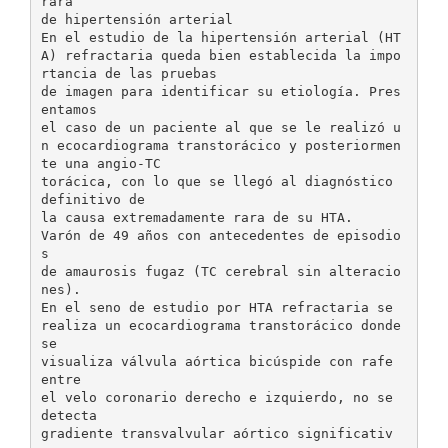
rara
de hipertensión arterial
En el estudio de la hipertensión arterial (HT
A) refractaria queda bien establecida la impo
rtancia de las pruebas
de imagen para identificar su etiología. Pres
entamos
el caso de un paciente al que se le realizó u
n ecocardiograma transtorácico y posteriormen
te una angio-TC
torácica, con lo que se llegó al diagnóstico
definitivo de
la causa extremadamente rara de su HTA.
Varón de 49 años con antecedentes de episodio
s
de amaurosis fugaz (TC cerebral sin alteracio
nes).
En el seno de estudio por HTA refractaria se
realiza un ecocardiograma transtorácico donde
se
visualiza válvula aórtica bicúspide con rafe
entre
el velo coronario derecho e izquierdo, no se
detecta
gradiente transvalvular aórtico significativ