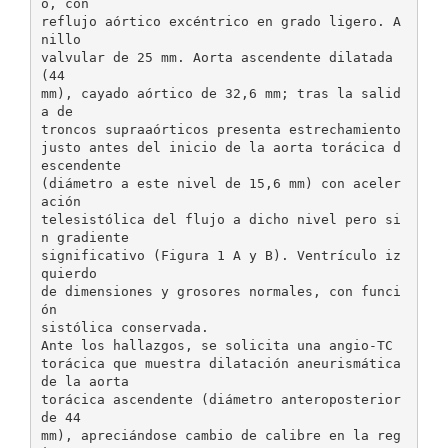
o, con
reflujo aórtico excéntrico en grado ligero. A
nillo
valvular de 25 mm. Aorta ascendente dilatada
(44
mm), cayado aórtico de 32,6 mm; tras la salid
a de
troncos supraaórticos presenta estrechamiento
justo antes del inicio de la aorta torácica d
escendente
(diámetro a este nivel de 15,6 mm) con aceler
ación
telesistólica del flujo a dicho nivel pero si
n gradiente
significativo (Figura 1 A y B). Ventrículo iz
quierdo
de dimensiones y grosores normales, con funci
ón
sistólica conservada.
Ante los hallazgos, se solicita una angio-TC
torácica que muestra dilatación aneurismática
de la aorta
torácica ascendente (diámetro anteroposterior
de 44
mm), apreciándose cambio de calibre en la reg