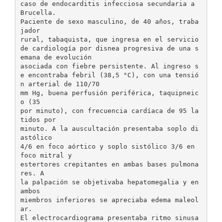
caso de endocarditis infecciosa secundaria a
Brucella.
Paciente de sexo masculino, de 40 años, traba
jador
rural, tabaquista, que ingresa en el servicio
de cardiología por disnea progresiva de una s
emana de evolución
asociada con fiebre persistente. Al ingreso s
e encontraba febril (38,5 °C), con una tensió
n arterial de 110/70
mm Hg, buena perfusión periférica, taquipneic
o (35
por minuto), con frecuencia cardíaca de 95 la
tidos por
minuto. A la auscultación presentaba soplo di
astólico
4/6 en foco aórtico y soplo sistólico 3/6 en
foco mitral y
estertores crepitantes en ambas bases pulmona
res. A
la palpación se objetivaba hepatomegalia y en
ambos
miembros inferiores se apreciaba edema maleol
ar.
El electrocardiograma presentaba ritmo sinusa