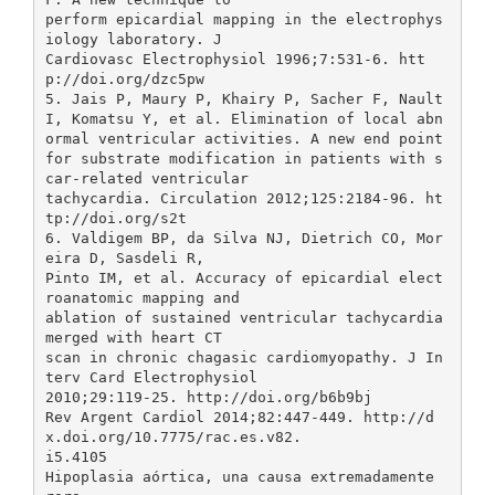
perform epicardial mapping in the electrophys
iology laboratory. J
Cardiovasc Electrophysiol 1996;7:531-6. htt
p://doi.org/dzc5pw
5. Jais P, Maury P, Khairy P, Sacher F, Nault
I, Komatsu Y, et al. Elimination of local abn
ormal ventricular activities. A new end point
for substrate modification in patients with s
car-related ventricular
tachycardia. Circulation 2012;125:2184-96. ht
tp://doi.org/s2t
6. Valdigem BP, da Silva NJ, Dietrich CO, Mor
eira D, Sasdeli R,
Pinto IM, et al. Accuracy of epicardial elect
roanatomic mapping and
ablation of sustained ventricular tachycardia
merged with heart CT
scan in chronic chagasic cardiomyopathy. J In
terv Card Electrophysiol
2010;29:119-25. http://doi.org/b6b9bj
Rev Argent Cardiol 2014;82:447-449. http://d
x.doi.org/10.7775/rac.es.v82.
i5.4105
Hipoplasia aórtica, una causa extremadamente