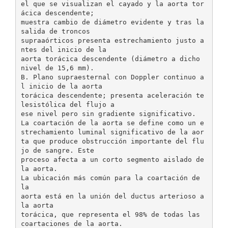
el que se visualizan el cayado y la aorta tor
ácica descendente;
muestra cambio de diámetro evidente y tras la
salida de troncos
supraaórticos presenta estrechamiento justo a
ntes del inicio de la
aorta torácica descendente (diámetro a dicho
nivel de 15,6 mm).
B. Plano supraesternal con Doppler continuo a
l inicio de la aorta
torácica descendente; presenta aceleración te
lesistólica del flujo a
ese nivel pero sin gradiente significativo.
La coartación de la aorta se define como un e
strechamiento luminal significativo de la aor
ta que produce obstrucción importante del flu
jo de sangre. Este
proceso afecta a un corto segmento aislado de
la aorta.
La ubicación más común para la coartación de
la
aorta está en la unión del ductus arterioso a
la aorta
torácica, que representa el 98% de todas las
coartaciones de la aorta.