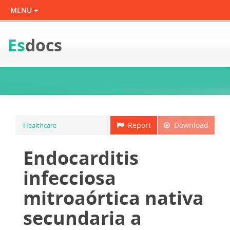
Es
docs
Report
Download
Healthcare
Endocarditis
infecciosa
mitroaórtica nativa
secundaria a