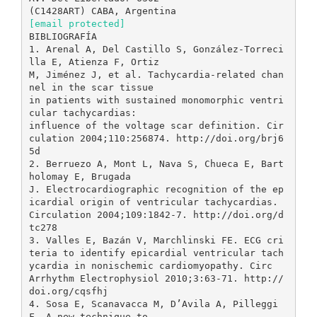
[email protected]
BIBLIOGRAFÍA
1. Arenal A, Del Castillo S, González-Torreci
lla E, Atienza F, Ortiz
M, Jiménez J, et al. Tachycardia-related chan
nel in the scar tissue
in patients with sustained monomorphic ventri
cular tachycardias:
influence of the voltage scar definition. Cir
culation 2004;110:256874. http://doi.org/brj6
5d
2. Berruezo A, Mont L, Nava S, Chueca E, Bart
holomay E, Brugada
J. Electrocardiographic recognition of the ep
icardial origin of ventricular tachycardias.
Circulation 2004;109:1842-7. http://doi.org/d
tc278
3. Valles E, Bazán V, Marchlinski FE. ECG cri
teria to identify epicardial ventricular tach
ycardia in nonischemic cardiomyopathy. Circ
Arrhythm Electrophysiol 2010;3:63-71. http://
doi.org/cqsfhj
4. Sosa E, Scanavacca M, D’Avila A, Pilleggi
F. A new technique to