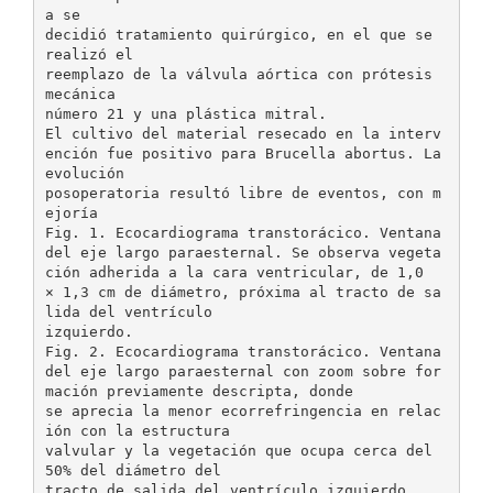
a se
decidió tratamiento quirúrgico, en el que se
realizó el
reemplazo de la válvula aórtica con prótesis
mecánica
número 21 y una plástica mitral.
El cultivo del material resecado en la interv
ención fue positivo para Brucella abortus. La
evolución
posoperatoria resultó libre de eventos, con m
ejoría
Fig. 1. Ecocardiograma transtorácico. Ventana
del eje largo paraesternal. Se observa vegeta
ción adherida a la cara ventricular, de 1,0
× 1,3 cm de diámetro, próxima al tracto de sa
lida del ventrículo
izquierdo.
Fig. 2. Ecocardiograma transtorácico. Ventana
del eje largo paraesternal con zoom sobre for
mación previamente descripta, donde
se aprecia la menor ecorrefringencia en relac
ión con la estructura
valvular y la vegetación que ocupa cerca del
50% del diámetro del
tracto de salida del ventrículo izquierdo.