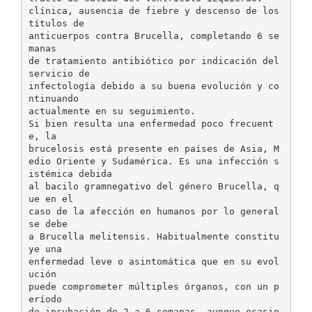
clínica, ausencia de fiebre y descenso de los
títulos de
anticuerpos contra Brucella, completando 6 se
manas
de tratamiento antibiótico por indicación del
servicio de
infectología debido a su buena evolución y co
ntinuando
actualmente en su seguimiento.
Si bien resulta una enfermedad poco frecuent
e, la
brucelosis está presente en países de Asia, M
edio Oriente y Sudamérica. Es una infección s
istémica debida
al bacilo gramnegativo del género Brucella, q
ue en el
caso de la afección en humanos por lo general
se debe
a Brucella melitensis. Habitualmente constitu
ye una
enfermedad leve o asintomática que en su evol
ución
puede comprometer múltiples órganos, con un p
eríodo
de incubación de 2 a 6 semanas, aunque ocasio