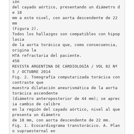
ión
del cayado aórtico, presentando un diámetro d
e 18
mm a este nivel, con aorta descendente de 22
mm
(Figura 2).
Todos los hallazgos son compatibles con hipop
lasia
de la aorta torácica que, como consecuencia,
origina la
HTA refractaria del paciente.
450
REVISTA ARGENTINA DE CARDIOLOGÍA / VOL 82 Nº
5 / OCTUBRE 2014
Fig. 2. Tomografía computarizada torácica con
contraste que
muestra dilatación aneurismática de la aorta
torácica ascendente
(diámetro anteroposterior de 44 mm); se aprec
ia cambio de calibre
en la región del cayado aórtico, nivel al que
presenta un diámetro
de 18 mm, con aorta descendente de 22 mm.
Fig. 1. Ecocardiograma transtorácico. A. Plan
o supraesternal en