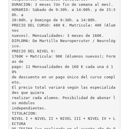
DURACION: 3 meses (Un fin de semana al mes).
HORARIO: Sábado de 9:30h. a 14:00h. y de 15:3
0h. a
20:00h. y Domingo de 9:30h. a 14:00h.
PRECIO DEL CURSO: 480 €. Matrícula: 40€ (Alum
nos
nuevos). Mensualidades: 3 meses de 160€.
DIPLOMA: De Martillo Neuropercutor / Neurológ
ico.
PRECIO DEL NIVEL V:
1760€ + Matrícula: 90€ (Alumnos nuevos); Form
as de
pago: 11 Mensualidades de 160 € cada una ó 1
0%
de descuento en un pago único del curso compl
eto.
El precio total variará según las especialida
des que quiera
realizar cada alumno. Posibilidad de abonar l
os módulos
independientes.
TITULACION:
NIVEL I + NIVEL II + NIVEL III + NIVEL IV + L
ECTURA
DE TESINA (ya realizada en el cuarto año de O