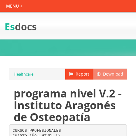
Es
docs
Report
Download
Healthcare
programa nivel V.2 -
Instituto Aragonés
de Osteopatía
CURSOS PROFESIONALES
CUARTO AÑO: NIVEL V: