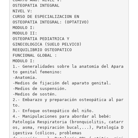
OSTEOPATIA INTEGRAL
NIVEL V:
CURSO DE ESPECIALIZACION EN
OSTEOPATIA INTEGRAL: (OPTATIVO)
MODULO I:
MODULO II:
OSTEOPATIA PEDIATRICA Y
GINECOLOGICA (SUELO PELVICO)
REEQUILIBRIO OSTEOPATICO
FUNCIONAL GLOBAL :
MODULO I:
1.- Generalidades sobre la anatomía del Apara
to genital femenino:
-Anatomía.
-Medios de fijación del aparato genital.
-Medios de suspensión.
-Medios de sostén.
2.- Embarazo y preparación osteopática al par
to.
3.- Enfoque osteopático del niño.
4.- Manipulaciones para abordar al bebé:
Patología Respiratoria (bronquiolitis, catarr
os, asma, respiración bucal,...), Patología D
igestiva (cólicos, problemas