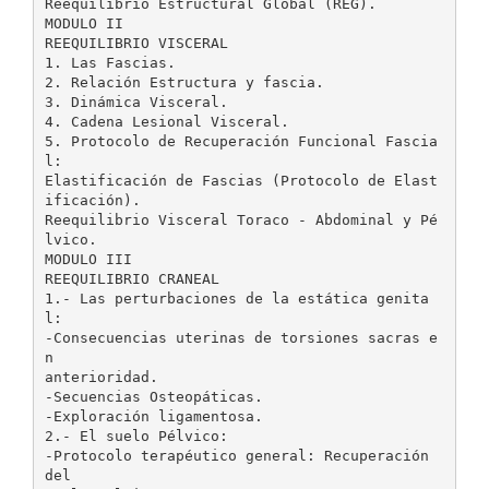
Reequilibrio Estructural Global (REG).
MODULO II
REEQUILIBRIO VISCERAL
1. Las Fascias.
2. Relación Estructura y fascia.
3. Dinámica Visceral.
4. Cadena Lesional Visceral.
5. Protocolo de Recuperación Funcional Fascia
l:
Elastificación de Fascias (Protocolo de Elast
ificación).
Reequilibrio Visceral Toraco - Abdominal y Pé
lvico.
MODULO III
REEQUILIBRIO CRANEAL
1.- Las perturbaciones de la estática genita
l:
-Consecuencias uterinas de torsiones sacras e
n
anterioridad.
-Secuencias Osteopáticas.
-Exploración ligamentosa.
2.- El suelo Pélvico:
-Protocolo terapéutico general: Recuperación
del