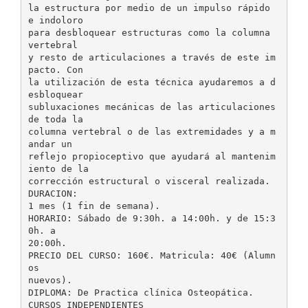
la estructura por medio de un impulso rápido
e indoloro
para desbloquear estructuras como la columna
vertebral
y resto de articulaciones a través de este im
pacto. Con
la utilización de esta técnica ayudaremos a d
esbloquear
subluxaciones mecánicas de las articulaciones
de toda la
columna vertebral o de las extremidades y a m
andar un
reflejo propioceptivo que ayudará al mantenim
iento de la
corrección estructural o visceral realizada.
DURACION:
1 mes (1 fin de semana).
HORARIO: Sábado de 9:30h. a 14:00h. y de 15:3
0h. a
20:00h.
PRECIO DEL CURSO: 160€. Matricula: 40€ (Alumn
os
nuevos).
DIPLOMA: De Practica clínica Osteopática.
CURSOS INDEPENDIENTES