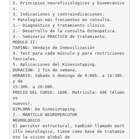
2. Principios neurofisiológicos y biomecánico
s.
3. Indicaciones y contraindicaciones.
* Patologías más frecuentes en consulta.
1.- Diagnóstico y tratamiento clínico.
2.- Desarrollo de la consulta Osteopática.
3.- Seminario PRACTICO de tratamiento.
MODULO II:
TAPING: Vendaje de Inmovilización
4. Test para cada músculo y para restriciones
fasciales.
5. Aplicaciones del Kinesiotaping.
DURACION: 1 fin de semana.
HORARIO: Sábado ó domingo de 9:00h. a 14:30h.
y de
15:30h. a 20:00h.
PRECIO DEL CURSO: 160€. Matricula: 40€ (Alumn
os
nuevos).
DIPLOMA: De kinesiotaping.
2.- MARTILLO NEUROPERCUTOR
NEUROLOGICO
El percutor estructural, también llamado mart
illo neurológico, tiene como base de tratamie
nto la visión global de