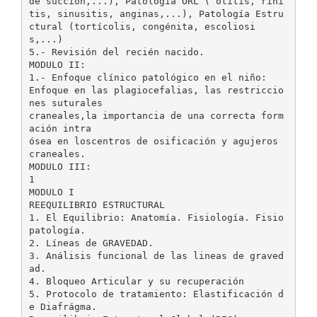
de succión,...), Patología ORL ( otitis, rini
tis, sinusitis, anginas,...), Patología Estru
ctural (tortícolis, congénita, escoliosi
s,...)
5.- Revisión del recién nacido.
MODULO II:
1.- Enfoque clínico patológico en el niño:
Enfoque en las plagiocefalias, las restriccio
nes suturales
craneales,la importancia de una correcta form
ación intra
ósea en loscentros de osificación y agujeros
craneales.
MODULO III:
1
MODULO I
REEQUILIBRIO ESTRUCTURAL
1. El Equilibrio: Anatomía. Fisiología. Fisio
patología.
2. Líneas de GRAVEDAD.
3. Análisis funcional de las lineas de graved
ad.
4. Bloqueo Articular y su recuperación
5. Protocolo de tratamiento: Elastificación d
e Diafrágma.