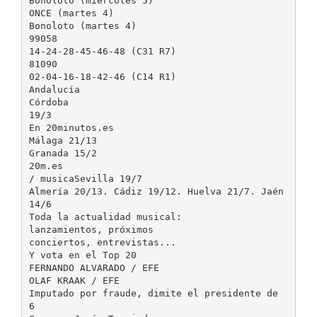
Bonoloto (miércoles 5)
ONCE (martes 4)
Bonoloto (martes 4)
99058
14-24-28-45-46-48 (C31 R7)
81090
02-04-16-18-42-46 (C14 R1)
Andalucía
Córdoba
19/3
En 20minutos.es
Málaga 21/13
Granada 15/2
20m.es
/ musicaSevilla 19/7
Almería 20/13. Cádiz 19/12. Huelva 21/7. Jaén
14/6
Toda la actualidad musical:
lanzamientos, próximos
conciertos, entrevistas...
Y vota en el Top 20
FERNANDO ALVARADO / EFE
OLAF KRAAK / EFE
Imputado por fraude, dimite el presidente de
6