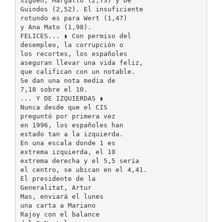
siguen, Margallo (2,73) y De
Guindos (2,52). El insuficiente
rotundo es para Wert (1,47)
y Ana Mato (1,98).
FELICES... ◗ Con permiso del
desempleo, la corrupción o
los recortes, los españoles
aseguran llevar una vida feliz,
que califican con un notable.
Se dan una nota media de
7,18 sobre el 10.
... Y DE IZQUIERDAS ◗
Nunca desde que el CIS
preguntó por primera vez
en 1996, los españoles han
estado tan a la izquierda.
En una escala donde 1 es
extrema izquierda, el 10
extrema derecha y el 5,5 sería
el centro, se ubican en el 4,41.
El presidente de la
Generalitat, Artur
Mas, enviará el lunes
una carta a Mariano
Rajoy con el balance