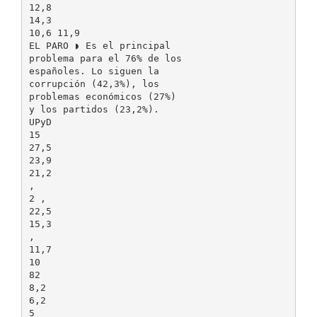
12,8
14,3
10,6 11,9
EL PARO ◗ Es el principal
problema para el 76% de los
españoles. Lo siguen la
corrupción (42,3%), los
problemas económicos (27%)
y los partidos (23,2%).
UPyD
15
27,5
23,9
21,2
,
2 ,
22,5
15,3
,
11,7
10
82
8,2
6,2
5