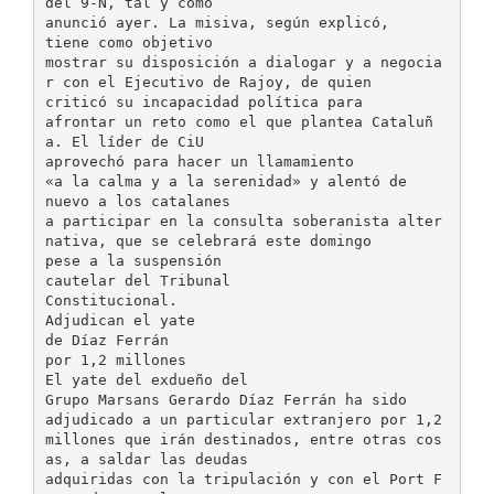
del 9-N, tal y como
anunció ayer. La misiva, según explicó,
tiene como objetivo
mostrar su disposición a dialogar y a negocia
r con el Ejecutivo de Rajoy, de quien
criticó su incapacidad política para
afrontar un reto como el que plantea Cataluñ
a. El líder de CiU
aprovechó para hacer un llamamiento
«a la calma y a la serenidad» y alentó de
nuevo a los catalanes
a participar en la consulta soberanista alter
nativa, que se celebrará este domingo
pese a la suspensión
cautelar del Tribunal
Constitucional.
Adjudican el yate
de Díaz Ferrán
por 1,2 millones
El yate del exdueño del
Grupo Marsans Gerardo Díaz Ferrán ha sido
adjudicado a un particular extranjero por 1,2
millones que irán destinados, entre otras cos
as, a saldar las deudas
adquiridas con la tripulación y con el Port F