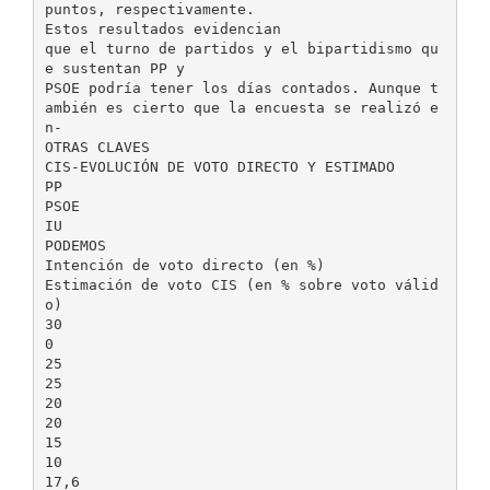
puntos, respectivamente.
Estos resultados evidencian
que el turno de partidos y el bipartidismo qu
e sustentan PP y
PSOE podría tener los días contados. Aunque t
ambién es cierto que la encuesta se realizó e
n-
OTRAS CLAVES
CIS-EVOLUCIÓN DE VOTO DIRECTO Y ESTIMADO
PP
PSOE
IU
PODEMOS
Intención de voto directo (en %)
Estimación de voto CIS (en % sobre voto válid
o)
30
0
25
25
20
20
15
10
17,6