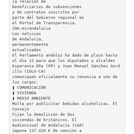
la relación de
beneficiarios de subvenciones
y de contratos suscritos por
parte del Gobierno regional en
el Portal de Transparencia.
20m.es/andalucia
Las noticias
de Andalucía,
permanentemente
actualizadas
El Parlamento andaluz ha dado de plazo hasta
el día 12 para que los diputados y alcaldes
Esperanza Oña (PP) y Juan Manuel Sánchez Gord
illo (IULV-CA)
comuniquen oficialmente su renuncia a uno de
los cargos.
❚ COMUNICACIÓN
❚ VIVIENDA
❚ MEDIO AMBIENTE
Multa por publicitar bebidas alcohólicas. El
Consejo
Fijan la demolición de dos
viviendas de británicos. El
Audiovisual de Andalucía (CAA)
impone 137.420 € de sanción a