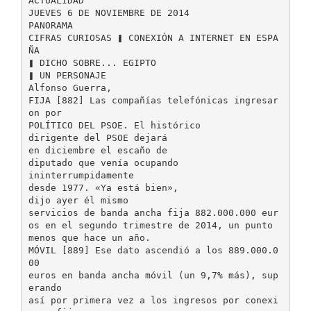
ACTUALIDAD
JUEVES 6 DE NOVIEMBRE DE 2014
PANORAMA
CIFRAS CURIOSAS ❚ CONEXIÓN A INTERNET EN ESPA
ÑA
❚ DICHO SOBRE... EGIPTO
❚ UN PERSONAJE
Alfonso Guerra,
FIJA [882] Las compañías telefónicas ingresar
on por
POLÍTICO DEL PSOE. El histórico
dirigente del PSOE dejará
en diciembre el escaño de
diputado que venía ocupando
ininterrumpidamente
desde 1977. «Ya está bien»,
dijo ayer él mismo
servicios de banda ancha fija 882.000.000 eur
os en el segundo trimestre de 2014, un punto
menos que hace un año.
MÓVIL [889] Ese dato ascendió a los 889.000.0
00
euros en banda ancha móvil (un 9,7% más), sup
erando
así por primera vez a los ingresos por conexi