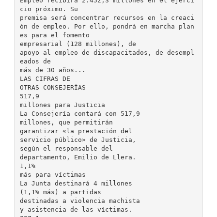
Empleo recibirá 2.452,3 millones en el ejerci
cio próximo. Su
premisa será concentrar recursos en la creaci
ón de empleo. Por ello, pondrá en marcha plan
es para el fomento
empresarial (128 millones), de
apoyo al empleo de discapacitados, de desempl
eados de
más de 30 años...
LAS CIFRAS DE
OTRAS CONSEJERÍAS
517,9
millones para Justicia
La Consejería contará con 517,9
millones, que permitirán
garantizar «la prestación del
servicio público» de Justicia,
según el responsable del
departamento, Emilio de Llera.
1,1%
más para víctimas
La Junta destinará 4 millones
(1,1% más) a partidas
destinadas a violencia machista
y asistencia de las víctimas.