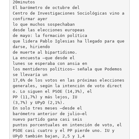
20minutos
El barómetro de octubre del
Centro de Investigaciones Sociológicas vino a
confirmar ayer
lo que muchos sospechaban
desde las elecciones europeas
de mayo: la formación política
que lidera Pablo Iglesias ha llegado para que
darse, hiriendo
de muerte al bipartidismo.
La encuesta –que desde el
lunes se esperaba con ansia en
los mentideros políticos– señala que Podemos
se llevaría un
17,6% de los votos en las próximas elecciones
generales, según la intención de voto direct
o. Lo siguen el PSOE (14,3%), el
PP (11,7%) y más lejos, IU
(3,7%) y UPyD (2,1%).
En solo tres meses –desde el
barómetro anterior de julio–el
nuevo partido gana casi seis
puntos porcentuales en intención de voto, el
PSOE casi cuatro y el PP pierde uno. IU y
UPyD también bajan, 2,5 y 1,4