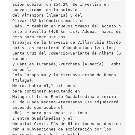
ación subirán un 154,2%. Se invertirá en
nuevos tramos de la autovía
del Almanzora (Almería) y del
Olivar (33 kilómetros más), en
Jaén. Y también en nuevos tramos del acceso n
orte a Sevilla (4,8 km más). Además, habrá di
nero para concluir los
trabajos de la travesía de Villarrubia (Córdo
ba) y las carreteras Guadahortuna-Iznalloz,
Santa Cruz del Comercio-Variante de Alhama (G
ranada)
y Caniles (Granada)-Purchena (Almería). Tambi
én en la
Coín-Casapalma y la circunvalación de Ronda
(Málaga).
Metro. Habrá 41,1 millones
para continuar ejecutando en
Málaga el tramo Renfe-Guadalmedina e iniciar
el de Guadalmedina-Atarazanas (se adjudicará
antes de que acabe el
año). Y para prolongar la línea
2 entre Guadalmedina y el
Hospital Civil. Más de 81 millones se destina
rán a subvenciones de explotación por los
metropolitanos de la capital