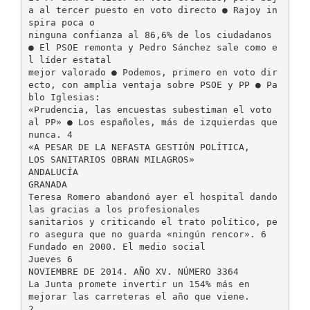
a al tercer puesto en voto directo ● Rajoy in
spira poca o
ninguna confianza al 86,6% de los ciudadanos
● El PSOE remonta y Pedro Sánchez sale como e
l líder estatal
mejor valorado ● Podemos, primero en voto dir
ecto, con amplia ventaja sobre PSOE y PP ● Pa
blo Iglesias:
«Prudencia, las encuestas subestiman el voto
al PP» ● Los españoles, más de izquierdas que
nunca. 4
«A PESAR DE LA NEFASTA GESTIÓN POLÍTICA,
LOS SANITARIOS OBRAN MILAGROS»
ANDALUCÍA
GRANADA
Teresa Romero abandonó ayer el hospital dando
las gracias a los profesionales
sanitarios y criticando el trato político, pe
ro asegura que no guarda «ningún rencor». 6
Fundado en 2000. El medio social
Jueves 6
NOVIEMBRE DE 2014. AÑO XV. NÚMERO 3364
La Junta promete invertir un 154% más en
mejorar las carreteras el año que viene.
2