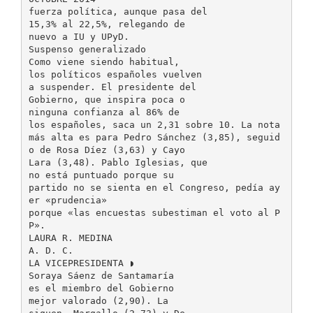
fuerza política, aunque pasa del
15,3% al 22,5%, relegando de
nuevo a IU y UPyD.
Suspenso generalizado
Como viene siendo habitual,
los políticos españoles vuelven
a suspender. El presidente del
Gobierno, que inspira poca o
ninguna confianza al 86% de
los españoles, saca un 2,31 sobre 10. La nota
más alta es para Pedro Sánchez (3,85), seguid
o de Rosa Díez (3,63) y Cayo
Lara (3,48). Pablo Iglesias, que
no está puntuado porque su
partido no se sienta en el Congreso, pedía ay
er «prudencia»
porque «las encuestas subestiman el voto al P
P».
LAURA R. MEDINA
A. D. C.
LA VICEPRESIDENTA ◗
Soraya Sáenz de Santamaría
es el miembro del Gobierno
mejor valorado (2,90). La