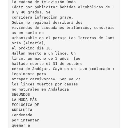
la cadena de televisión Onda
Cádiz por publicitar bebidas alcohólicas de 3
8 y 40 grados. Se
considera infracción grave.
Gobierno regional derribará dos
viviendas de ciudadanos británicos, construid
as en suelo no
urbanizable en el paraje Las Terreras de Cant
oria (Almería),
el próximo día 18.
Hallan muerto a un lince. Un
lince, un macho de 5 años, fue
hallado muerto el 31 de octubre
cerca de Andújar. Cayó en un lazo «colocado i
legalmente para
atrapar carnívoros». Son ya 27
los linces muertos por causas
no naturales en Andalucía.
SEGUNDOS
LA MODA MÁS
ECOLÓGICA DE
ANDALUCÍA
Condenado
por intentar
quemar a