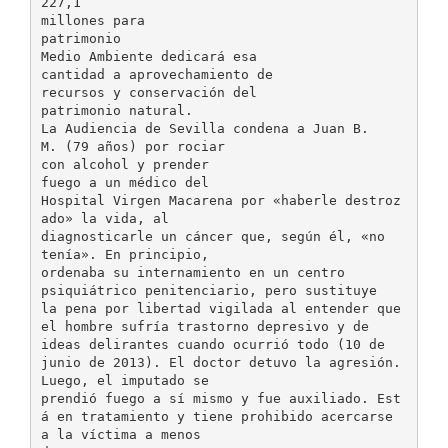
227,1
millones para
patrimonio
Medio Ambiente dedicará esa
cantidad a aprovechamiento de
recursos y conservación del
patrimonio natural.
La Audiencia de Sevilla condena a Juan B.
M. (79 años) por rociar
con alcohol y prender
fuego a un médico del
Hospital Virgen Macarena por «haberle destroz
ado» la vida, al
diagnosticarle un cáncer que, según él, «no
tenía». En principio,
ordenaba su internamiento en un centro
psiquiátrico penitenciario, pero sustituye
la pena por libertad vigilada al entender que
el hombre sufría trastorno depresivo y de
ideas delirantes cuando ocurrió todo (10 de
junio de 2013). El doctor detuvo la agresión.
Luego, el imputado se
prendió fuego a sí mismo y fue auxiliado. Est
á en tratamiento y tiene prohibido acercarse
a la víctima a menos