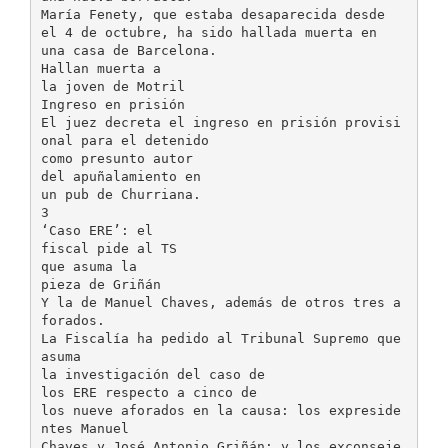
María Fenety, que estaba desaparecida desde
el 4 de octubre, ha sido hallada muerta en
una casa de Barcelona.
Hallan muerta a
la joven de Motril
Ingreso en prisión
El juez decreta el ingreso en prisión provisi
onal para el detenido
como presunto autor
del apuñalamiento en
un pub de Churriana.
3
‘Caso ERE’: el
fiscal pide al TS
que asuma la
pieza de Griñán
Y la de Manuel Chaves, además de otros tres a
forados.
La Fiscalía ha pedido al Tribunal Supremo que
asuma
la investigación del caso de
los ERE respecto a cinco de
los nueve aforados en la causa: los expreside
ntes Manuel
Chaves y José Antonio Griñán; y los exconseje