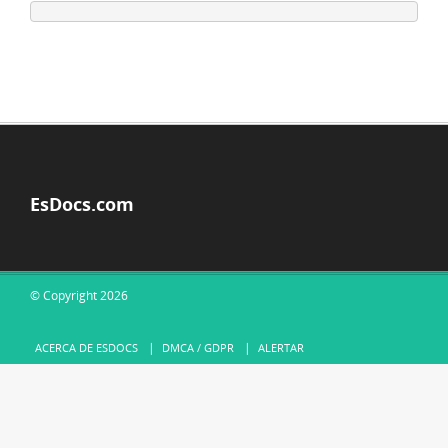
EsDocs.com
© Copyright 2026
ACERCA DE ESDOCS
DMCA / GDPR
ALERTAR