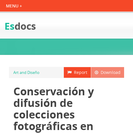
Es
docs
Report
Download
Art and Diseño
Conservación y
difusión de
colecciones
fotográficas en