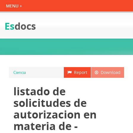
Es
docs
Report
Download
Ciencia
listado de
solicitudes de
autorizacion en
materia de -