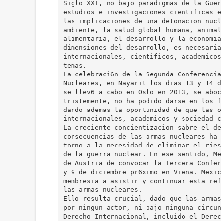
Siglo XXI, no bajo paradigmas de la Guer
estudios e investigaciones cientificas e
las implicaciones de una detonacion nucl
ambiente, la salud global humana, animal
alimentaria, el desarrollo y la economia
dimensiones del desarrollo, es necesaria
internacionales, cientificos, academicos
temas.
La celebraci6n de la Segunda Conferencia
Nucleares, en Nayarit los dias 13 y 14 d
se llev6 a cabo en Oslo en 2013, se aboc
tristemente, no ha podido darse en los f
dando ademas la oportunidad de que las o
internacionales, academicos y sociedad c
La creciente concientizacion sabre el de
consecuencias de las armas nucleares ha 
torno a la necesidad de eliminar el ries
de la guerra nuclear. En ese sentido, Me
de Austria de convocar la Tercera Confer
y 9 de diciembre pr6ximo en Viena. Mexic
membresia a asistir y continuar esta ref
las armas nucleares.
Ello resulta crucial, dado que las armas
por ningun actor, ni bajo ninguna circun
Derecho Internacional, incluido el Derec