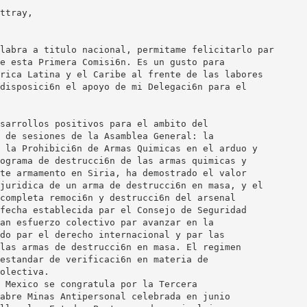
ttray,
labra a titulo nacional, permitame felicitarlo par
e esta Primera Comisi6n. Es un gusto para
rica Latina y el Caribe al frente de las labores
disposici6n el apoyo de mi Delegaci6n para el
sarrollos positivos para el ambito del
 de sesiones de la Asamblea General: la
 la Prohibici6n de Armas Quimicas en el arduo y
ograma de destrucci6n de las armas quimicas y
te armamento en Siria, ha demostrado el valor
juridica de un arma de destrucci6n en masa, y el
completa remoci6n y destrucci6n del arsenal
fecha establecida par el Consejo de Seguridad
an esfuerzo colectivo par avanzar en la
do par el derecho internacional y par las
las armas de destrucci6n en masa. El regimen
estandar de verificaci6n en materia de
olectiva.
 Mexico se congratula por la Tercera
abre Minas Antipersonal celebrada en junio