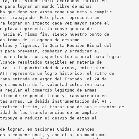
lla, los Estados Parte acordamos incluir en
e para lograr un mundo libre de minas
ha que debe ser vista coma una meta a cumplir
uir trabajando. Este plazo representa un
ra lograr un impacto cada vez mayor sabre el
e plaza representa la convergencia de
 hacia el mismo fin, siendo nuestro punto de
as temas de la agenda de desarme.
elias y ligeras, la Quinta Reunion Bienal del
s para prevenir, combatir y erradicar el
ras en todos sus aspectos fue crucial para lograr
lcance resultados tangibles en materia de
tra la disponibilidad de armas, entre otros.
ATT representa un logro historico: el ritmo de
rana entrada en vigor del Tratado, el 24 de
y es muestra de la voluntad colectiva para
a regular el comercio legitimo de armas
idico de responsabilidad y transparencia en
tas armas. La debida instrumentacion del ATT,
trafico ilicito, al tratar uno de sus elementos de
idad de las transferencias de un amplio
tribuye a reducir el desvio de estas al
de lograr, en Naciones Unidas, avances
ento convencional, y con ello, un mundo mas