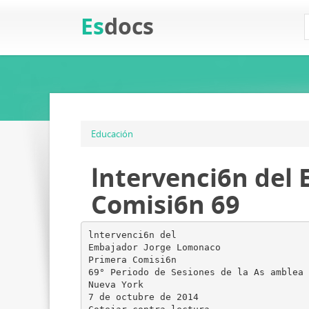
Es
docs
Educación
lntervenci6n del
Comisi6n 69
lntervenci6n del
Embajador Jorge Lomonaco
Primera Comisi6n
69° Periodo de Sesiones de la As amblea 
Nueva York
7 de octubre de 2014