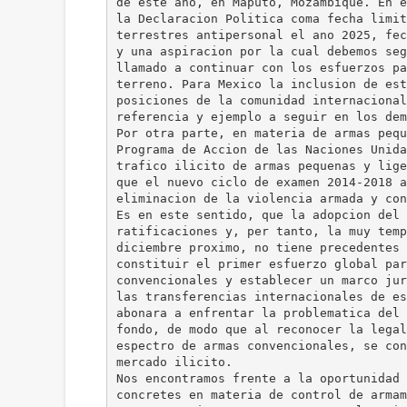
de este ano, en Maputo, Mozambique. En e
la Declaracion Politica coma fecha limit
terrestres antipersonal el ano 2025, fec
y una aspiracion por la cual debemos seg
llamado a continuar con los esfuerzos pa
terreno. Para Mexico la inclusion de est
posiciones de la comunidad internacional
referencia y ejemplo a seguir en los dem
Por otra parte, en materia de armas pequ
Programa de Accion de las Naciones Unida
trafico ilicito de armas pequenas y lige
que el nuevo ciclo de examen 2014-2018 a
eliminacion de la violencia armada y con
Es en este sentido, que la adopcion del 
ratificaciones y, per tanto, la muy temp
diciembre proximo, no tiene precedentes 
constituir el primer esfuerzo global par
convencionales y establecer un marco jur
las transferencias internacionales de es
abonara a enfrentar la problematica del 
fondo, de modo que al reconocer la legal
espectro de armas convencionales, se con
mercado ilicito.
Nos encontramos frente a la oportunidad 
concretes en materia de control de armam