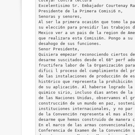
Cotejar contra lectura
Excelentisimo Sr. Embajador Courtenay Ra
Presidente de la Primera Comisi6 n,
Senoras y senores,
Al ser la primera ocasi6n que tomo la pa
su elecci6n para presidir las trabajos d
Mexico ver a un pais de la region de Ame
que realizara esta Comisi6n. Pongo a su 
desahogo de sus funciones.
Senor Presidente,
Quisiera empezar reconociendo ciertos de
desarme suscitados desde el 68° perf ado
fructifera labor de la Organizaci6n para
difici l proceso del cumplimiento del pr
de las instalaciones de producci6n de es
hist6rico que representa la prohibici6n 
de su aplicaci6n. Al haberse logrado la 
quimico sirio, incluso dias antes de la 
de las Naciones Unidas, observamos el gr
construcci6n de un mundo en paz, sosteni
instituciones internacionales, y no par 
de la Convenci6n representa el mas alto 
desarme que hemos construido de manera c
En el marco de las armas convencionales,
Conferencia de Examen de la Convenci6n s