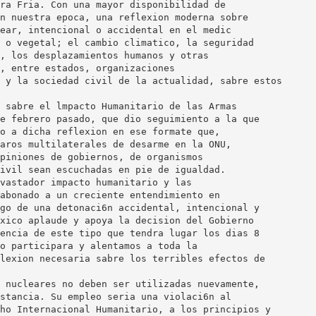
ra Fria. Con una mayor disponibilidad de
n nuestra epoca, una reflexion moderna sobre
ear, intencional o accidental en el medic
 o vegetal; el cambio climatico, la seguridad
, los desplazamientos humanos y otras
, entre estados, organizaciones
 y la sociedad civil de la actualidad, sabre estos
 sabre el lmpacto Humanitario de las Armas
e febrero pasado, que dio seguimiento a la que
o a dicha reflexion en ese formate que,
aros multilaterales de desarme en la ONU,
piniones de gobiernos, de organismos
ivil sean escuchadas en pie de igualdad.
vastador impacto humanitario y las
abonado a un creciente entendimiento en
go de una detonaci6n accidental, intencional y
xico aplaude y apoya la decision del Gobierno
encia de este tipo que tendra lugar los dias 8
o participara y alentamos a toda la
lexion necesaria sabre los terribles efectos de
 nucleares no deben ser utilizadas nuevamente,
stancia. Su empleo seria una violaci6n al
ho Internacional Humanitario, a los principios y