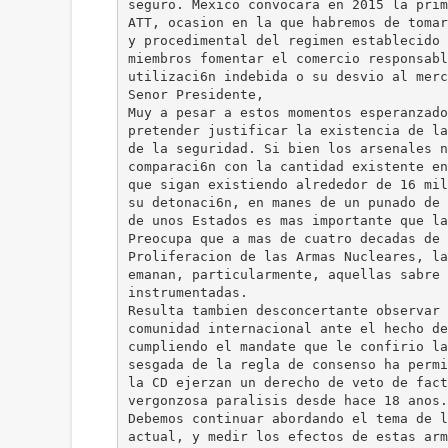
seguro. Mexico convocara en 2015 la prim
ATT, ocasion en la que habremos de tomar
y procedimental del regimen establecido 
miembros fomentar el comercio responsabl
utilizaci6n indebida o su desvio al merc
Senor Presidente,
Muy a pesar a estos momentos esperanzado
pretender justificar la existencia de la
de la seguridad. Si bien los arsenales n
comparaci6n con la cantidad existente en
que sigan existiendo alrededor de 16 mil
su detonaci6n, en manes de un punado de 
de unos Estados es mas importante que la
Preocupa que a mas de cuatro decadas de 
Proliferacion de las Armas Nucleares, la
emanan, particularmente, aquellas sabre 
instrumentadas.
Resulta tambien desconcertante observar 
comunidad internacional ante el hecho de
cumpliendo el mandate que le confirio la
sesgada de la regla de consenso ha permi
la CD ejerzan un derecho de veto de fact
vergonzosa paralisis desde hace 18 anos.
Debemos continuar abordando el tema de l
actual, y medir los efectos de estas arm