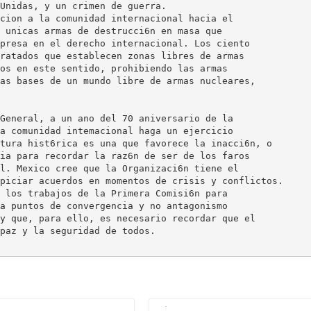
Unidas, y un crimen de guerra.
cion a la comunidad internacional hacia el
 unicas armas de destrucci6n en masa que
presa en el derecho internacional. Los ciento
ratados que establecen zonas libres de armas
os en este sentido, prohibiendo las armas
as bases de un mundo libre de armas nucleares,
General, a un ano del 70 aniversario de la
a comunidad intemacional haga un ejercicio
tura hist6rica es una que favorece la inacci6n, o
ia para recordar la raz6n de ser de los faros
l. Mexico cree que la Organizaci6n tiene el
piciar acuerdos en momentos de crisis y conflictos.
 los trabajos de la Primera Comisi6n para
a puntos de convergencia y no antagonismo
y que, para ello, es necesario recordar que el
paz y la seguridad de todos.