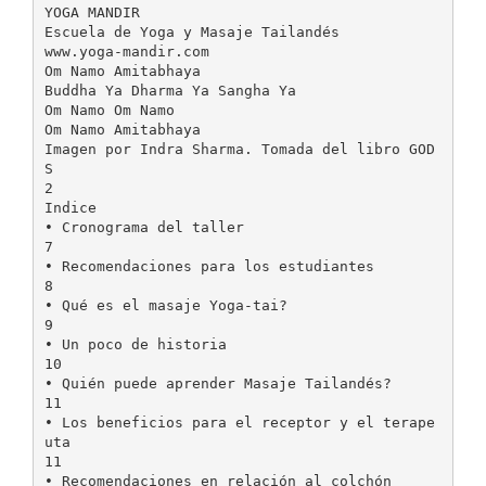
YOGA MANDIR
Escuela de Yoga y Masaje Tailandés
www.yoga-mandir.com
Om Namo Amitabhaya
Buddha Ya Dharma Ya Sangha Ya
Om Namo Om Namo
Om Namo Amitabhaya
Imagen por Indra Sharma. Tomada del libro GOD
S
2
Indice
• Cronograma del taller
7
• Recomendaciones para los estudiantes
8
• Qué es el masaje Yoga-tai?
9
• Un poco de historia
10
• Quién puede aprender Masaje Tailandés?
11
• Los beneficios para el receptor y el terape
uta
11
• Recomendaciones en relación al colchón