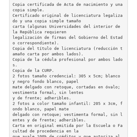
Copia certificada de Acta de nacimiento y una
copia simple.
Certificado original de licenciatura legaliza
do y una copia simple tamaño
carta (algunas Universidades del interior de
la República requieren
legalización de firmas del Gobierno del Estad
o correspondiente).
Copia del título de licenciatura (reducción t
amaño carta por ambos lados).
Copia de la cédula profesional por ambos lado
s.
Copia de la CURP.
2 fotos tamaño credencial: 305 x 5cm; blanco
y negro fondo blanco, papel
mate delgado con retoque, cortadas en óvalo;
vestimenta formal, sin lentes
y de frente; adheribles.
2 fotos a color tamaño infantil: 205 x 3cm, f
ondo blanco, papel mate
delgado con retoque; vestimenta formal, sin l
entes y de frente; adheribles.
Carta en original emitida por la Escuela o Fa
cultad de procedencia en la
que avale 100% de créditos y que autoriza al