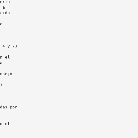
eria
 a
ción
e
 4 y 73
n el
a
nsejo
)
das por
o el