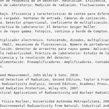
ón de respuesta de un detector. Resolución. Eficiencia. 
s de Laboratorio: Medición de radiación. Fluctuaciones e
bajo. Eficiencia y características de conteo para difere
s cargadas. Ventanas de entrada. Cámaras de ionización, 
a. Detector proporcional, coeficiente de multiplicación.
ráctica de Laboratorio: El detector Geiger Muller.
s de rayos gamma. Fotopico, continuo y borde de Compton.
tiplicador electrónico. Fotocátodo, dinodos, multiplicac
 (NaI), mecanismo de fluorescencia. Número de portadores
lución. Detector de arrastres para rayos gamma. Aplicaci
la radiactividad. Práctica de Laboratorio: Estudio de la
ciencia y la resolución del detector.
alimentación. Preamplificadores. Amplificadores. Contado
s.
and Measurement, John Wiley & Sons, 2010.
nd Detection of Radiation, Second Edition, Taylor & Fran
 Radioactivity Analysis, Second Edition, Academic Press,
nd Radiation Protection, Wiley-VCH, 2007.
ctical Applications of Radioactivity and Nuclear Radiati
 Física Nuclear, Universidad Autónoma Metropolitana, 200
Environmental Radioactivity from Natural, Industrial and