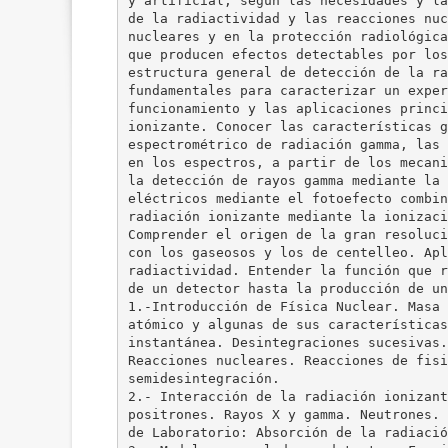
y artificial, según las necesidades y la
de la radiactividad y las reacciones nuc
nucleares y en la protección radiológica
que producen efectos detectables por los
estructura general de detección de la ra
fundamentales para caracterizar un exper
funcionamiento y las aplicaciones princi
ionizante. Conocer las características g
espectrométrico de radiación gamma, las 
en los espectros, a partir de los mecani
la detección de rayos gamma mediante la 
eléctricos mediante el fotoefecto combin
radiación ionizante mediante la ionizaci
Comprender el origen de la gran resoluci
con los gaseosos y los de centelleo. Apl
radiactividad. Entender la función que r
de un detector hasta la producción de un
1.-Introducción de Física Nuclear. Masa 
atómico y algunas de sus características
instantánea. Desintegraciones sucesivas.
Reacciones nucleares. Reacciones de fisi
semidesintegración.
2.- Interacción de la radiación ionizant
positrones. Rayos X y gamma. Neutrones. 
de Laboratorio: Absorción de la radiació