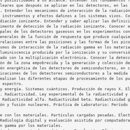
s posibilidades a su alcance. Entender los fundamentos f
leares que después se aplican en los detectores, en las 
. Entender los mecanismos de interacción de la radiación
 instrumentos y efectos dañinos a los sistemas vivos. Co
diación ionizante. Entender y saber aplicar las definici
imento de detección de la radiación ionizante. Conocer e
pales de los detectores gaseosos en los experimentos con
enerales de la función de respuesta que produce cualquie
relaciones entre las posiciones y las formas de los pico
smos de interacción de la radiación gamma en los materia
luminiscencia producida por la ionización y su conversió
ado con la multiplicación electrónica. Conocer la detecc
ón de la zona empobrecida y la generación y colección de
ón energética de los detectores de semiconductores, en c
icaciones de los detectores semiconductores a la medida 
ealizan las diferentes etapas de procesamiento de los pu
 espectro.
y energía. Sistemas cuánticos. Producción de rayos X. El
. Radiactividad. Ley experimental de la radiactividad y 
 Radiactividad alfa. Radiactividad beta. Radiactividad g
ón y fusión nucleares. Práctica de Laboratorio: Período 
e con los materiales. Partículas cargadas pesadas. Elect
Radiología digital y evaluación asistida por computadora
n gamma por los materiales.