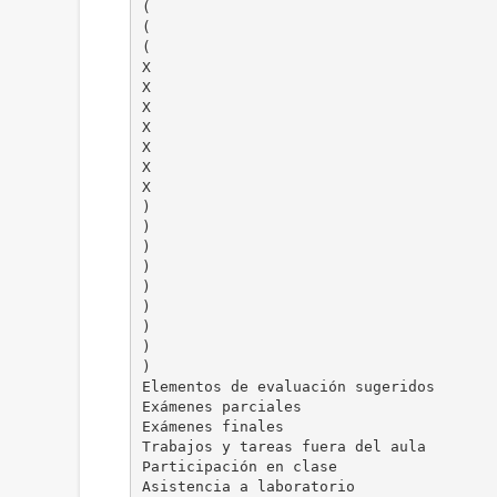
(
(
(
X
X
X
X
X
X
X
)
)
)
)
)
)
)
)
)
Elementos de evaluación sugeridos
Exámenes parciales
Exámenes finales
Trabajos y tareas fuera del aula
Participación en clase
Asistencia a laboratorio