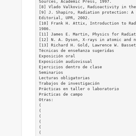
Sources, Academic Press, 1997.
[8] Vlado Valkovic, Radioactivity in the
[9] J. Shapiro, Radiation protection: A 
Editorial, UPR, 2002.
[10] Frank H. Attix, Introduction to Rad
1986.
[11] James E. Martin, Physics for Radiat
[12] N. A. Dyson, X-rays in atomic and n
[13] Richard H. Gold, Lawrence W. Basset
Técnicas de enseñanza sugeridas
Exposición oral
Exposición audiovisual
Ejercicios dentro de clase
Seminarios
Lecturas obligatorias
Trabajos de investigación
Prácticas en taller o laboratorio
Prácticas de campo
Otras:
(
(
(
(
(
(