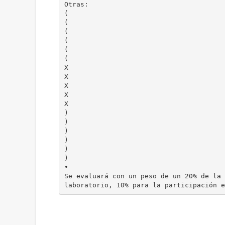
Otras:
(
(
(
(
(
(
X
X
X
X
X
)
)
)
)
)
)
•
Se evaluará con un peso de un 20% de la 