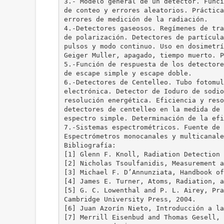
3.- Modelo general de un detector. Funci
de conteo y errores aleatorios. Práctica
errores de medición de la radiación.
4.-Detectores gaseosos. Regímenes de tra
de polarización. Detectores de partícula
pulsos y modo continuo. Uso en dosimetrí
Geiger Muller, apagado, tiempo muerto. P
5.-Función de respuesta de los detectore
de escape simple y escape doble.
6.-Detectores de Centelleo. Tubo fotomul
electrónica. Detector de Ioduro de sodio
resolución energética. Eficiencia y reso
detectores de centelleo en la medida de 
espectro simple. Determinación de la efi
7.-Sistemas espectrométricos. Fuente de 
Espectrómetros monocanales y multicanale
Bibliografía:
[1] Glenn F. Knoll, Radiation Detection 
[2] Nicholas Tsoulfanidis, Measurement a
[3] Michael F. D’Annunziata, Handbook of
[4] James E. Turner, Atoms, Radiation, a
[5] G. C. Lowenthal and P. L. Airey, Pra
Cambridge University Press, 2004.
[6] Juan Azorín Nieto, Introducción a la
[7] Merrill Eisenbud and Thomas Gesell, 