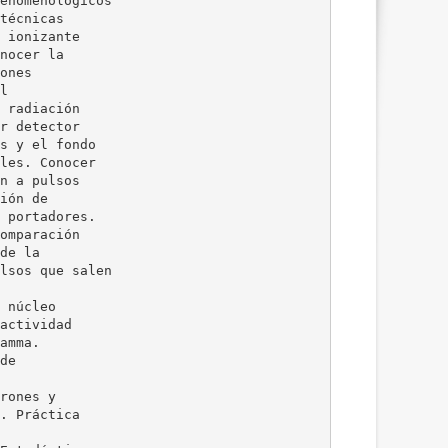
enomenológicos
técnicas
 ionizante
nocer la
ones
l
 radiación
r detector
s y el fondo
les. Conocer
n a pulsos
ión de
 portadores.
omparación
de la
lsos que salen
 núcleo
actividad
amma.
de
rones y
. Práctica