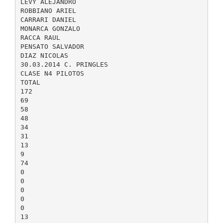
LEVY ALEJANDRO
ROBBIANO ARIEL
CARRARI DANIEL
MONARCA GONZALO
RACCA RAUL
PENSATO SALVADOR
DIAZ NICOLAS
30.03.2014 C. PRINGLES
CLASE N4 PILOTOS
TOTAL
172
69
58
48
34
31
13
9
74
0
0
0
0
0
13