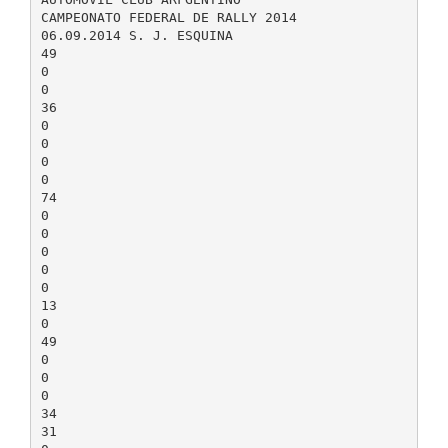
CAMPEONATO FEDERAL DE RALLY 2014
06.09.2014 S. J. ESQUINA
49
0
0
36
0
0
0
0
74
0
0
0
0
0
13
0
49
0
0
0
34
31