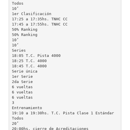
Todos
10’
1er Clasificación
17:25 a 17:35hs. TNHC CC
17:45 a 17:55hs. TNHC CC
50% Ranking
50% Ranking
10’
10’
Series
18:05 T.C. Pista 4000
18:25 T.C. 4000
18:45 T.C. 4000
Serie única
1er Serie
2da Serie
6 vueltas
6 vueltas
6 vueltas
3
Entrenamiento
19:10 a 19:30hs. T.C. Pista Clase 1 Estándar
Todos
20’
20:00hs. cierre de Acreditaciones