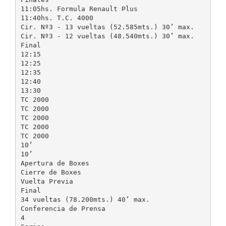
11:05hs. Formula Renault Plus
11:40hs. T.C. 4000
Cir. Nº3 - 13 vueltas (52.585mts.) 30’ max.
Cir. Nº3 - 12 vueltas (48.540mts.) 30’ max.
Final
12:15
12:25
12:35
12:40
13:30
TC 2000
TC 2000
TC 2000
TC 2000
TC 2000
10’
10’
Apertura de Boxes
Cierre de Boxes
Vuelta Previa
Final
34 vueltas (78.200mts.) 40’ max.
Conferencia de Prensa
4