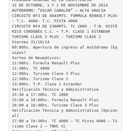
31 DE OCTUBRE, 1 Y 2 DE NOVIEMBRE DE 2014
AUTÓDROMO: “OSCAR CABALÉN” – ALTA GRACIA
CIRCUITO Nº3 DE 4045MTS. FORMULA RENAULT PLUS
- T.C. 4000- T.C. PISTA 4000
CIRCUITO Nº4 DE 2300MTS. TC 2000 - T.N. HISTÓ
RICO CORDOBÉS C.C. – T.P. CLASE 1 ESTÁNDAR
TURISMO CLASE 3 PLUS - TURISMO CLASE 2
Viernes 31/10/14
09:00hs. Apertura de ingreso al Autódromo (Eq
uipos)
Sorteo de Neumáticos:
11:00hs. Formula Renault Plus
11:30hs. TC 4000
12:00hs. Turismo Clase 3 Plus
12:30hs. Turismo Clase 2
13:00hs. T.P. Clase 1 Estándar
Verificación Técnica y Administrativa
15:30 a 17:30hs. TC 2000
15:00 a 16:00hs. Formula Renault Plus
16:00 a 16:40hs. Turismo Clase 3 Plus
Verificación Técnica y Administrativa (Opcion
al)
17:00 a 19:30hs. TC 4000 – TC Pista 4000 – Tu
rismo Clase 2 – TNHC CC