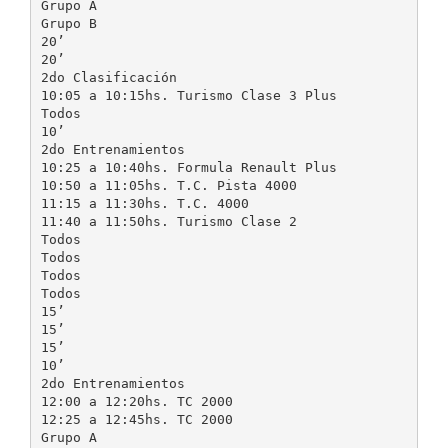
Grupo A
Grupo B
20’
20’
2do Clasificación
10:05 a 10:15hs. Turismo Clase 3 Plus
Todos
10’
2do Entrenamientos
10:25 a 10:40hs. Formula Renault Plus
10:50 a 11:05hs. T.C. Pista 4000
11:15 a 11:30hs. T.C. 4000
11:40 a 11:50hs. Turismo Clase 2
Todos
Todos
Todos
Todos
15’
15’
15’
10’
2do Entrenamientos
12:00 a 12:20hs. TC 2000
12:25 a 12:45hs. TC 2000
Grupo A