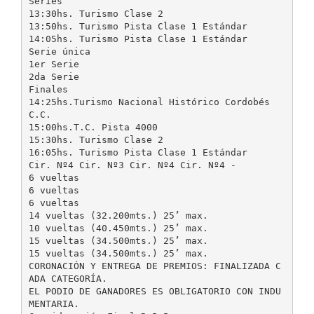
Series
13:30hs. Turismo Clase 2
13:50hs. Turismo Pista Clase 1 Estándar
14:05hs. Turismo Pista Clase 1 Estándar
Serie única
1er Serie
2da Serie
Finales
14:25hs.Turismo Nacional Histórico Cordobés
C.C.
15:00hs.T.C. Pista 4000
15:30hs. Turismo Clase 2
16:05hs. Turismo Pista Clase 1 Estándar
Cir. Nº4 Cir. Nº3 Cir. Nº4 Cir. Nº4 -
6 vueltas
6 vueltas
6 vueltas
14 vueltas (32.200mts.) 25’ max.
10 vueltas (40.450mts.) 25’ max.
15 vueltas (34.500mts.) 25’ max.
15 vueltas (34.500mts.) 25’ max.
CORONACIÓN Y ENTREGA DE PREMIOS: FINALIZADA C
ADA CATEGORÍA.
EL PODIO DE GANADORES ES OBLIGATORIO CON INDU
MENTARIA.