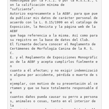
homologada por la F.C.I. o por la R.S.C.E., c
on la calificación mínima de
“suficiente”.
Autorizo expresamente a la AEBF. para que pue
da publicar mis datos de carácter personal de
acuerdo con la L. O.15/1999 en el catálogo de
Exposición, la Revista y la página web de la
AEBF
que haga referencia a la misma. Así como para
su registro en la base de datos del Club.
El firmante declara conocer el Reglamento de
Certámenes de Morfología Canina de la R. S.
C.
E. y el Reglamento de Exposiciones Monográfic
as de la AEBF y acepta cumplirlos fielmente e
n
cuanto a él afectan; y no exigir indemnizació
n alguna por accidente, pérdida o muerte de s
u
ejemplar, con motivo de su presentación al ce
rtamen y que se hace totalmente responsable d
e
cuantos daños pueda causar su perro a persona
s, animales o cosas, tanto en el interior de
la