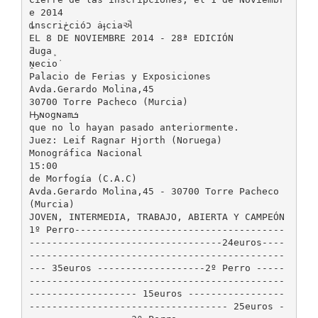
e 2014
ȡnscri‫ڂ‬ció‫ כ‬ȧֈciaઐ
EL 8 DE NOVIEMBRE 2014 - 28ª EDICIÓN
Ƌugaܾ
̭ɴecioܿ
Palacio de Ferias y Exposiciones
Avda.Gerardo Molina,45
30700 Torre Pacheco (Murcia)
Ԣɴogɴam‫ܭ‬
que no lo hayan pasado anteriormente.
Juez: Leif Ragnar Hjorth (Noruega)
Monográfica Nacional
15:00
de Morfogía (C.A.C)
Avda.Gerardo Molina,45 - 30700 Torre Pacheco
(Murcia)
JOVEN, INTERMEDIA, TRABAJO, ABIERTA Y CAMPEÓN
1º Perro-------------------------------------
----------------------------------24euros----
---------------------------------------------
--- 35euros -------------------2º Perro -----
---------------------------------------------
------------------- 15euros -----------------
----------------------------------- 25euros -