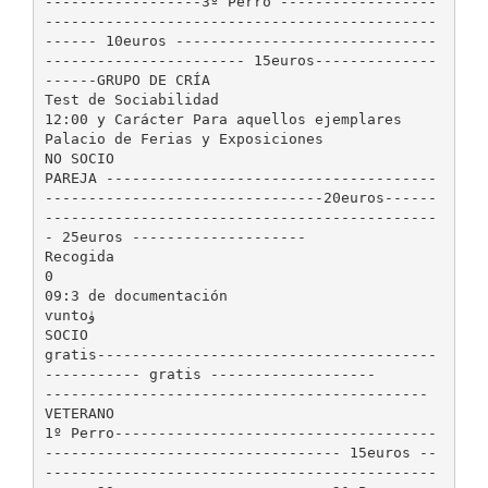
------------------3º Perro ------------------
---------------------------------------------
------ 10euros ------------------------------
----------------------- 15euros--------------
------GRUPO DE CRÍA
Test de Sociabilidad
12:00 y Carácter Para aquellos ejemplares
Palacio de Ferias y Exposiciones
NO SOCIO
PAREJA --------------------------------------
--------------------------------20euros------
---------------------------------------------
- 25euros --------------------
Recogida
0
09:3 de documentación
ѵunto‫ۈ‬
SOCIO
gratis---------------------------------------
----------- gratis -------------------
--------------------------------------------
VETERANO
1º Perro-------------------------------------
---------------------------------- 15euros --
---------------------------------------------