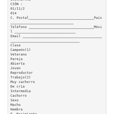
CIÓN :
01/11/2
014
C. Postal________________________________País
_______________________________
Teléfono ________________________________Móvi
l ______________________________
Email _______________________________________
__________________________________
Clase
Campeón(1)
Veterano
Pareja
Abierta
Joven
Reproductor
Trabajo(2)
Muy cachorro
De cría
Intermedia
Cachorro
Sexo
Macho
Hembra
F. Nacimiento _______________