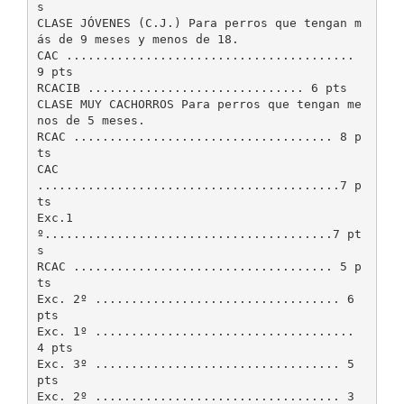
s
CLASE JÓVENES (C.J.) Para perros que tengan m
ás de 9 meses y menos de 18.
CAC ........................................
9 pts
RCACIB .............................. 6 pts
CLASE MUY CACHORROS Para perros que tengan me
nos de 5 meses.
RCAC .................................... 8 p
ts
CAC
..........................................7 p
ts
Exc.1
º........................................7 pt
s
RCAC .................................... 5 p
ts
Exc. 2º .................................. 6
pts
Exc. 1º ....................................
4 pts
Exc. 3º .................................. 5
pts
Exc. 2º .................................. 3