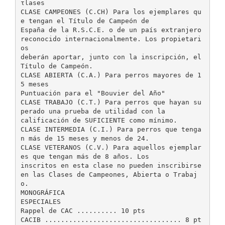
τlases
CLASE CAMPEONES (C.CH) Para los ejemplares qu
e tengan el Título de Campeón de
España de la R.S.C.E. o de un país extranjero
reconocido internacionalmente. Los propietari
os
deberán aportar, junto con la inscripción, el
Título de Campeón.
CLASE ABIERTA (C.A.) Para perros mayores de 1
5 meses
Puntuación para el "Bouvier del Año"
CLASE TRABAJO (C.T.) Para perros que hayan su
perado una prueba de utilidad con la
calificación de SUFICIENTE como mínimo.
CLASE INTERMEDIA (C.I.) Para perros que tenga
n más de 15 meses y menos de 24.
CLASE VETERANOS (C.V.) Para aquellos ejemplar
es que tengan más de 8 años. Los
inscritos en esta clase no pueden inscribirse
en las Clases de Campeones, Abierta o Trabaj
o.
MONOGRÁFICA
ESPECIALES
Rappel de CAC .......... 10 pts
CACIB .................................. 8 pt