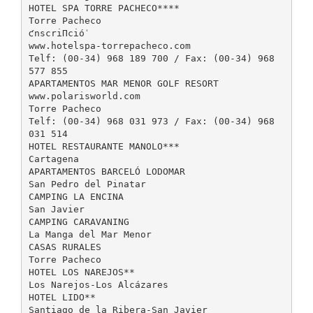
HOTEL SPA TORRE PACHECO****
Torre Pacheco
ƈnscriΠcióܺ
www.hotelspa-torrepacheco.com
Telf: (00-34) 968 189 700 / Fax: (00-34) 968
577 855
APARTAMENTOS MAR MENOR GOLF RESORT
www.polarisworld.com
Torre Pacheco
Telf: (00-34) 968 031 973 / Fax: (00-34) 968
031 514
HOTEL RESTAURANTE MANOLO***
Cartagena
APARTAMENTOS BARCELÓ LODOMAR
San Pedro del Pinatar
CAMPING LA ENCINA
San Javier
CAMPING CARAVANING
La Manga del Mar Menor
CASAS RURALES
Torre Pacheco
HOTEL LOS NAREJOS**
Los Narejos-Los Alcázares
HOTEL LIDO**
Santiago de la Ribera-San Javier