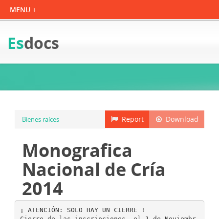
Es
docs
Report
Download
Bienes raíces
Monografica
Nacional de Cría
2014
¡ ATENCIÓN: SOLO HAY UN CIERRE !
Cierre de las inscripciones, el 1 de Noviembr