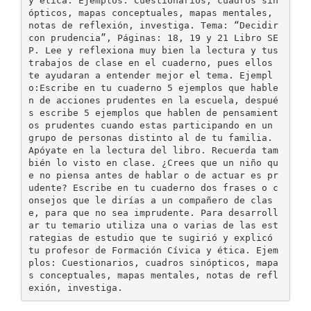
y ética. Ejemplos: Cuestionarios, cuadros sin
ópticos, mapas conceptuales, mapas mentales,
notas de reflexión, investiga. Tema: “Decidir
con prudencia”, Páginas: 18, 19 y 21 Libro SE
P. Lee y reflexiona muy bien la lectura y tus
trabajos de clase en el cuaderno, pues ellos
te ayudaran a entender mejor el tema. Ejempl
o:Escribe en tu cuaderno 5 ejemplos que hable
n de acciones prudentes en la escuela, despué
s escribe 5 ejemplos que hablen de pensamient
os prudentes cuando estas participando en un
grupo de personas distinto al de tu familia.
Apóyate en la lectura del libro. Recuerda tam
bién lo visto en clase. ¿Crees que un niño qu
e no piensa antes de hablar o de actuar es pr
udente? Escribe en tu cuaderno dos frases o c
onsejos que le dirías a un compañero de clas
e, para que no sea imprudente. Para desarroll
ar tu temario utiliza una o varias de las est
rategias de estudio que te sugirió y explicó
tu profesor de Formación Cívica y ética. Ejem
plos: Cuestionarios, cuadros sinópticos, mapa
s conceptuales, mapas mentales, notas de refl
exión, investiga.