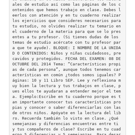
ales de estudio así como las páginas de los c
ontenidos que hemos trabajo en clase. Debes l
eerlos con atención y en tu cuaderno realizar
los ejercicios que consideres necesarios para
tu estudio, no olvides realizar tu temario en
el cuaderno de la materia para que se lo pres
entes a tu profesor. (Si tienes dudas de los
temas de estudio acércate con tu profesor par
a que te ayude). BLOQUE: I NOMBRE DE LA UNIDA
D O CONTENIDOS: Niños y niñas cuidadosos, pre
cavidos y protegidos. FECHA DEL EXAMEN: 08 DE
OCTUBRE DEL 2014 Tema: “Características propi
as de cada persona”, aunque todos tenemos car
acterísticas en común ¿todos somos iguales? P
áginas: 10 y 11 Libro SEP. Lee y reflexiona m
uy bien la lectura y tus trabajos en clase, p
ues ellos te ayudaran a entender mejor el tem
a. Ejemplo:Escribe en tu cuaderno porque es t
an importante conocer tus características pro
pias y conocer o saber diferenciarlas con las
de otros niños. Apóyate en la lectura del lib
ro. Recuerda también lo visto en clase. ¿Qué
semejanzas y diferencias encuentras entre ti
y tus compañeros de clase? Escribe en tu cuad
erno 5 diferencias y 5 semejanzas. Para desar