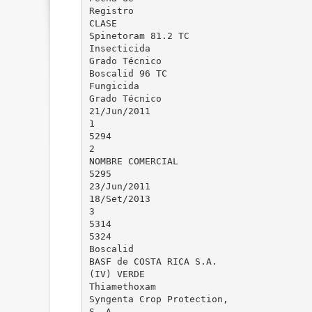
Registro
CLASE
Spinetoram 81.2 TC
Insecticida
Grado Técnico
Boscalid 96 TC
Fungicida
Grado Técnico
21/Jun/2011
1
5294
2
NOMBRE COMERCIAL
5295
23/Jun/2011
18/Set/2013
3
5314
5324
Boscalid
BASF de COSTA RICA S.A.
(IV) VERDE
Thiamethoxam
Syngenta Crop Protection,
S. A