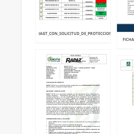
IAGT_CON_SOLICITUD_DE_PROTECCION_DE_DATOS
FICHA