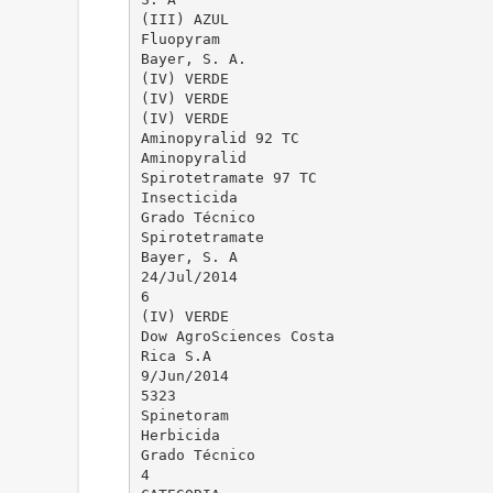
(III) AZUL
Fluopyram
Bayer, S. A.
(IV) VERDE
(IV) VERDE
(IV) VERDE
Aminopyralid 92 TC
Aminopyralid
Spirotetramate 97 TC
Insecticida
Grado Técnico
Spirotetramate
Bayer, S. A
24/Jul/2014
6
(IV) VERDE
Dow AgroSciences Costa
Rica S.A
9/Jun/2014
5323
Spinetoram
Herbicida
Grado Técnico
4