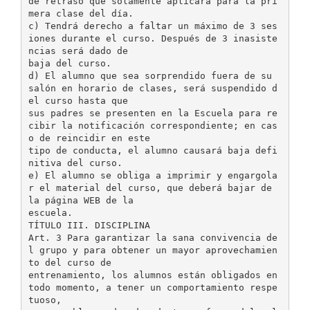
de retraso que solamente aplicará para la pri
mera clase del día.
c) Tendrá derecho a faltar un máximo de 3 ses
iones durante el curso. Después de 3 inasiste
ncias será dado de
baja del curso.
d) El alumno que sea sorprendido fuera de su
salón en horario de clases, será suspendido d
el curso hasta que
sus padres se presenten en la Escuela para re
cibir la notificación correspondiente; en cas
o de reincidir en este
tipo de conducta, el alumno causará baja defi
nitiva del curso.
e) El alumno se obliga a imprimir y engargola
r el material del curso, que deberá bajar de
la página WEB de la
escuela.
TÍTULO III. DISCIPLINA
Art. 3 Para garantizar la sana convivencia de
l grupo y para obtener un mayor aprovechamien
to del curso de
entrenamiento, los alumnos están obligados en
todo momento, a tener un comportamiento respe
tuoso,