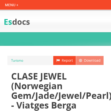
Es
docs
Report
Download
Turismo
CLASE JEWEL
(Norwegian
Gem/Jade/Jewel/Pearl
- Viatges Berga