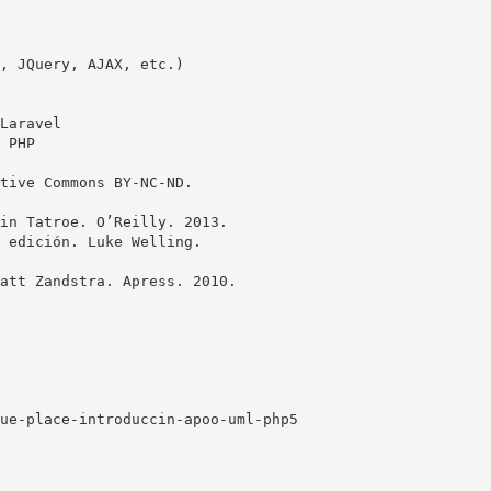
, JQuery, AJAX, etc.)
Laravel
 PHP
tive Commons BY-NC-ND.
in Tatroe. O’Reilly. 2013.
 edición. Luke Welling.
att Zandstra. Apress. 2010.
ue-place-introduccin-apoo-uml-php5