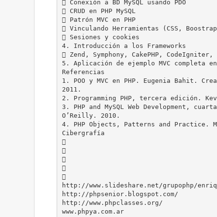
 Conexión a BD MySQL usando PDO
 CRUD en PHP MySQL
 Patrón MVC en PHP
 Vinculando Herramientas (CSS, Boostrap
 Sesiones y cookies
4. Introducción a los Frameworks
 Zend, Symphony, CakePHP, CodeIgniter, 
5. Aplicación de ejemplo MVC completa en
Referencias
1. POO y MVC en PHP. Eugenia Bahit. Crea
2011.
2. Programming PHP, tercera edición. Kev
3. PHP and MySQL Web Development, cuarta
O’Reilly. 2010.
4. PHP Objects, Patterns and Practice. M
Cibergrafía





http://www.slideshare.net/grupophp/enriq
http://phpsenior.blogspot.com/
http://www.phpclasses.org/
www.phpya.com.ar