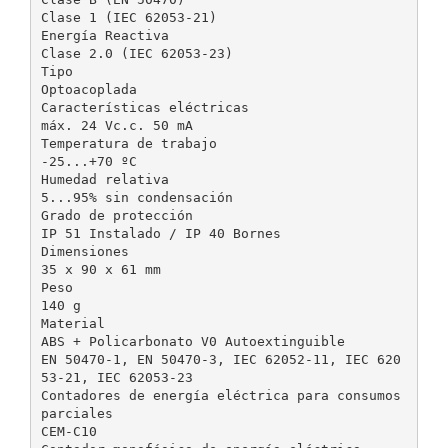
Clase 1 (IEC 62053-21)
Energía Reactiva
Clase 2.0 (IEC 62053-23)
Tipo
Optoacoplada
Características eléctricas
máx. 24 Vc.c. 50 mA
Temperatura de trabajo
-25...+70 ºC
Humedad relativa
5...95% sin condensación
Grado de protección
IP 51 Instalado / IP 40 Bornes
Dimensiones
35 x 90 x 61 mm
Peso
140 g
Material
ABS + Policarbonato V0 Autoextinguible
EN 50470-1, EN 50470-3, IEC 62052-11, IEC 620
53-21, IEC 62053-23
Contadores de energía eléctrica para consumos
parciales
CEM-C10