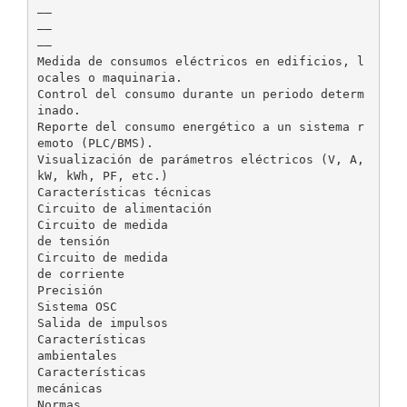
——
——
——
Medida de consumos eléctricos en edificios, l
ocales o maquinaria.
Control del consumo durante un periodo determ
inado.
Reporte del consumo energético a un sistema r
emoto (PLC/BMS).
Visualización de parámetros eléctricos (V, A,
kW, kWh, PF, etc.)
Características técnicas
Circuito de alimentación
Circuito de medida
de tensión
Circuito de medida
de corriente
Precisión
Sistema OSC
Salida de impulsos
Características
ambientales
Características
mecánicas
Normas