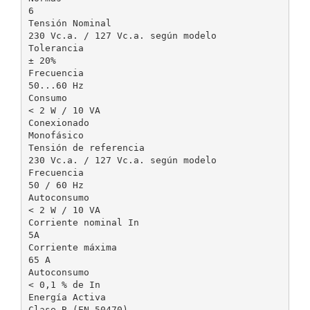
6
Tensión Nominal
230 Vc.a. / 127 Vc.a. según modelo
Tolerancia
± 20%
Frecuencia
50...60 Hz
Consumo
< 2 W / 10 VA
Conexionado
Monofásico
Tensión de referencia
230 Vc.a. / 127 Vc.a. según modelo
Frecuencia
50 / 60 Hz
Autoconsumo
< 2 W / 10 VA
Corriente nominal In
5A
Corriente máxima
65 A
Autoconsumo
< 0,1 % de In
Energía Activa
Clase B (EN 50470)