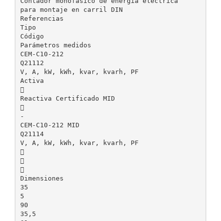
Contador monofásico de energía eléctrica
para montaje en carril DIN
Referencias
Tipo
Código
Parámetros medidos
CEM-C10-212
Q21112
V, A, kW, kWh, kvar, kvarh, PF
Activa

Reactiva Certificado MID

-
CEM-C10-212 MID
Q21114
V, A, kW, kWh, kvar, kvarh, PF



Dimensiones
35
5
90
35,5