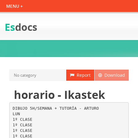
Es
docs
Report
Download
No category
horario - Ikastek
DIBUJO 5H/SEMANA + TUTORÍA - ARTURO
LUN
1º CLASE
1º CLASE
1º CLASE
1º CLASE