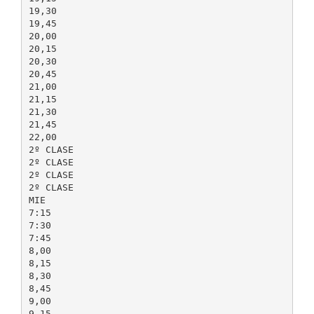
19,30
19,45
20,00
20,15
20,30
20,45
21,00
21,15
21,30
21,45
22,00
2º CLASE
2º CLASE
2º CLASE
2º CLASE
MIE
7:15
7:30
7:45
8,00
8,15
8,30
8,45
9,00
9,15