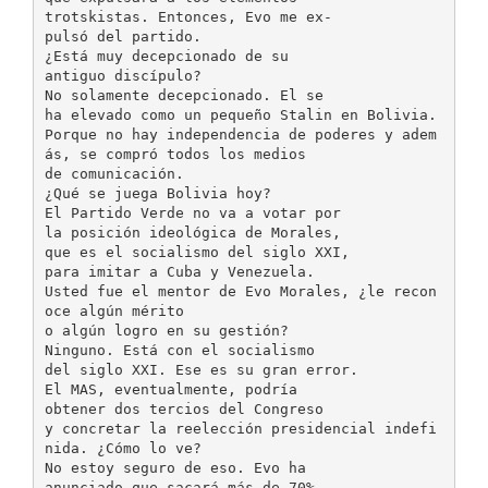
trotskistas. Entonces, Evo me ex-
pulsó del partido.
¿Está muy decepcionado de su
antiguo discípulo?
No solamente decepcionado. El se
ha elevado como un pequeño Stalin en Bolivia.
Porque no hay independencia de poderes y adem
ás, se compró todos los medios
de comunicación.
¿Qué se juega Bolivia hoy?
El Partido Verde no va a votar por
la posición ideológica de Morales,
que es el socialismo del siglo XXI,
para imitar a Cuba y Venezuela.
Usted fue el mentor de Evo Morales, ¿le recon
oce algún mérito
o algún logro en su gestión?
Ninguno. Está con el socialismo
del siglo XXI. Ese es su gran error.
El MAS, eventualmente, podría
obtener dos tercios del Congreso
y concretar la reelección presidencial indefi
nida. ¿Cómo lo ve?
No estoy seguro de eso. Evo ha
anunciado que sacará más de 70%