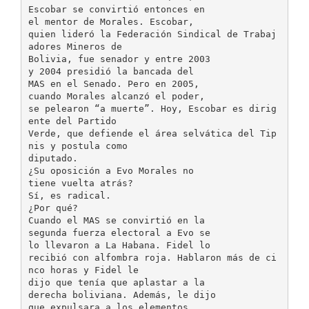
Escobar se convirtió entonces en
el mentor de Morales. Escobar,
quien lideró la Federación Sindical de Trabaj
adores Mineros de
Bolivia, fue senador y entre 2003
y 2004 presidió la bancada del
MAS en el Senado. Pero en 2005,
cuando Morales alcanzó el poder,
se pelearon “a muerte”. Hoy, Escobar es dirig
ente del Partido
Verde, que defiende el área selvática del Tip
nis y postula como
diputado.
¿Su oposición a Evo Morales no
tiene vuelta atrás?
Sí, es radical.
¿Por qué?
Cuando el MAS se convirtió en la
segunda fuerza electoral a Evo se
lo llevaron a La Habana. Fidel lo
recibió con alfombra roja. Hablaron más de ci
nco horas y Fidel le
dijo que tenía que aplastar a la
derecha boliviana. Además, le dijo
que expulsara a los elementos