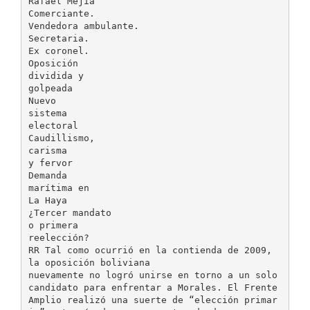
Rafael Mejía
Comerciante.
Vendedora ambulante.
Secretaria.
Ex coronel.
Oposición
dividida y
golpeada
Nuevo
sistema
electoral
Caudillismo,
carisma
y fervor
Demanda
marítima en
La Haya
¿Tercer mandato
o primera
reelección?
RR Tal como ocurrió en la contienda de 2009,
la oposición boliviana
nuevamente no logró unirse en torno a un solo
candidato para enfrentar a Morales. El Frente
Amplio realizó una suerte de “elección primar