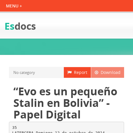
Es
docs
Report
Download
No category
“Evo es un pequeño
Stalin en Bolivia” -
Papel Digital
35
LATERCERA Domingo 12 de octubre de 2014