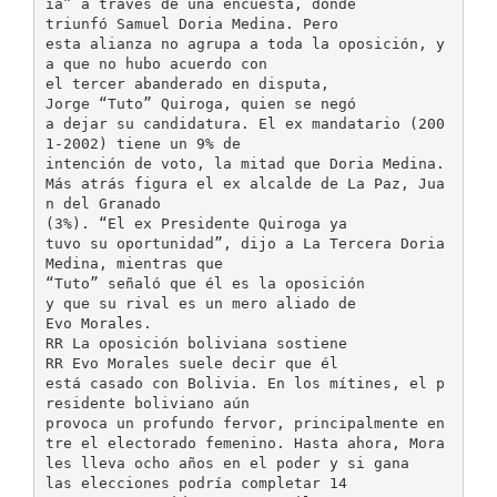
ia” a través de una encuesta, donde
triunfó Samuel Doria Medina. Pero
esta alianza no agrupa a toda la oposición, y
a que no hubo acuerdo con
el tercer abanderado en disputa,
Jorge “Tuto” Quiroga, quien se negó
a dejar su candidatura. El ex mandatario (200
1-2002) tiene un 9% de
intención de voto, la mitad que Doria Medina.
Más atrás figura el ex alcalde de La Paz, Jua
n del Granado
(3%). “El ex Presidente Quiroga ya
tuvo su oportunidad”, dijo a La Tercera Doria
Medina, mientras que
“Tuto” señaló que él es la oposición
y que su rival es un mero aliado de
Evo Morales.
RR La oposición boliviana sostiene
RR Evo Morales suele decir que él
está casado con Bolivia. En los mítines, el p
residente boliviano aún
provoca un profundo fervor, principalmente en
tre el electorado femenino. Hasta ahora, Mora
les lleva ocho años en el poder y si gana
las elecciones podría completar 14